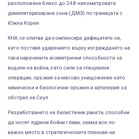
разположена близо до 248-километровата
демилитаризирана зона (ДМЗ) по границата с
Южна Корея.
КНА се опитва да компенсира дефицитите си,
като поставя ударението върху изграждането на
така наречените асиметрични способности за
водене на война, като сили за специални
операции, оръжия за масово унищожение като
химически и биологични оръжия и артилерия за
обстрел на Сеул.
Разработването на балистични ракети, способни
да носят ядрени бойни глави, заема все по-
важно място в стратегическите планове на