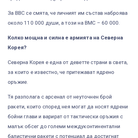
За ВВС се смята, че личният им състав наброява
около 110 000 души, а този на ВМС – 60 000.
Колко мощна и силна е армията на Северна
Корея?
Северна Корея е една от деветте страни в света,
за които е известно, че притежават ядрено
оръжие.
Тя разполага с арсенал от неуточнен брой
ракети, които според нея могат да носят ядрени
бойни глави и варират от тактически оръжия с
малък обсег до големи междуконтинентални
балистични ракети с потенциал да достигнат