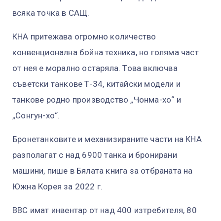
всяка точка в САЩ.
КНА притежава огромно количество
конвенционална бойна техника, но голяма част
от нея е морално остаряла. Това включва
съветски танкове Т-34, китайски модели и
танкове родно производство „Чонма-хо“ и
„Сонгун-хо“.
Бронетанковите и механизираните части на КНА
разполагат с над 6900 танка и бронирани
машини, пише в Бялата книга за отбраната на
Южна Корея за 2022 г.
ВВС имат инвентар от над 400 изтребителя, 80