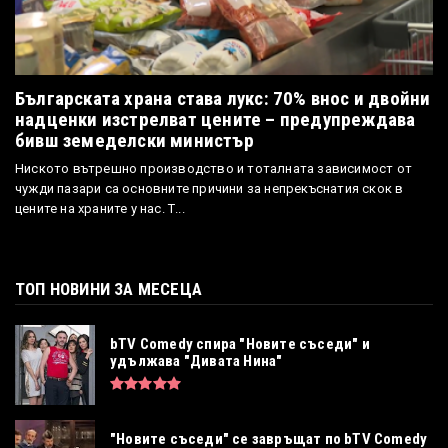
Българската храна става лукс: 70% внос и двойни
надценки изстрелват цените – предупреждава
бивш земеделски министър
Ниското вътрешно производство и тоталната зависимост от
чужди пазари са основните причини за непрекъснатия скок в
цените на храните у нас. Т...
ТОП НОВИНИ ЗА МЕСЕЦА
bTV Comedy спира "Новите съседи" и
удължава "Дивата Нина"
"Новите съседи" се завръщат по bTV Comedy