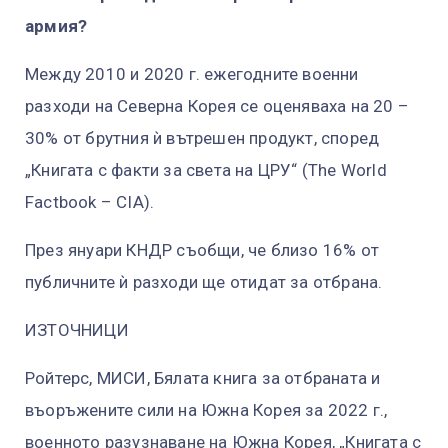
армия?
Между 2010 и 2020 г. ежегодните военни
разходи на Северна Корея се оценяваха на 20 –
30% от брутния ѝ вътрешен продукт, според
„Книгата с факти за света на ЦРУ“ (The World
Factbook – CIA).
През януари КНДР съобщи, че близо 16% от
публичните ѝ разходи ще отидат за отбрана.
ИЗТОЧНИЦИ
Ройтерс, МИСИ, Бялата книга за отбраната и
въоръжените сили на Южна Корея за 2022 г.,
военното разузнаване на Южна Корея, „Книгата с