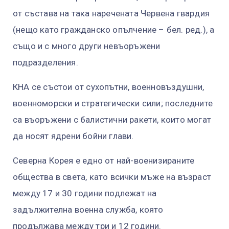
от състава на така наречената Червена гвардия
(нещо като гражданско опълчение – бел. ред.), а
също и с много други невъоръжени
подразделения.
КНА се състои от сухопътни, военновъздушни,
военноморски и стратегически сили; последните
са въоръжени с балистични ракети, които могат
да носят ядрени бойни глави.
Северна Корея е едно от най-военизираните
общества в света, като всички мъже на възраст
между 17 и 30 години подлежат на
задължителна военна служба, която
продължава между три и 12 години.