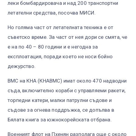
леки бомбардировача и над 200 транспортни
летателни средства, посочва МИСИ.
Но голяма част от летателната техника е от
съветско време. За част от нея дори се смята, че
е на по 40 – 80 години и е негодна за
експлоатация, поради което не носи бойно
дежурство.
ВМС на КНА (КНАВМС) имат около 470 надводни
съда, включително кораби с управляеми ракети,
торпедни катери, малки патрулни съдове и
съдове за огнева поддръжка, се допълва в
Бялата книга за южнокорейската отбрана.
Военният флот на Пхенян разполага още с около