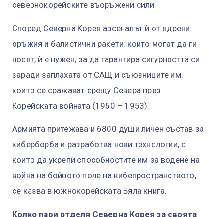
севернокорейските въоръжени сили.
Според Северна Корея арсеналът ѝ от ядрени
оръжия и балистични ракети, които могат да ги
носят, ѝ е нужен, за да гарантира сигурността си
заради заплахата от САЩ и съюзниците им,
които се сражават срещу Севера през
Корейската войната (1950 – 1953).
Армията притежава и 6800 души личен състав за
киберборба и разработва нови технологии, с
които да укрепи способностите им за водене на
война на бойното поле на кибепространството,
се казва в южнокорейската Бяла книга.
Колко пари отделя Северна Корея за своята