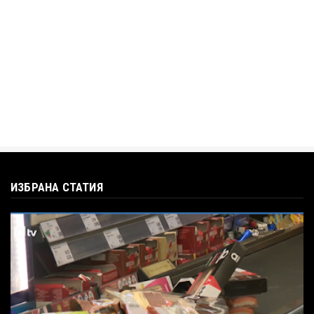
Кристияна Стефанова разтърси bTV с
въпроса: Колко чаши са ну...
Jul 12, 2026
ИЗБРАНА СТАТИЯ