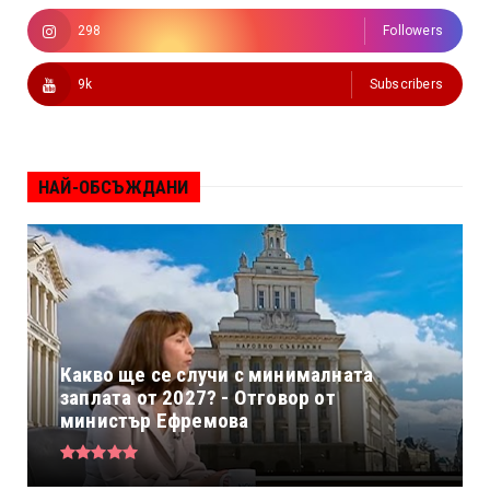
298
Followers
9k
Subscribers
НАЙ-ОБСЪЖДАНИ
Какво ще се случи с минималната
заплата от 2027? - Отговор от
министър Ефремова