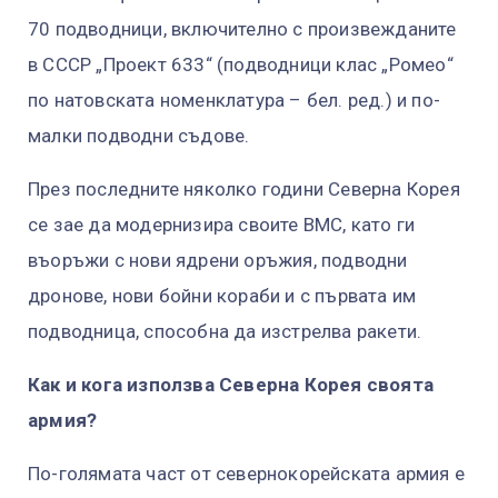
70 подводници, включително с произвежданите
в СССР „Проект 633“ (подводници клас „Ромео“
по натовската номенклатура – бел. ред.) и по-
малки подводни съдове.
През последните няколко години Северна Корея
се зае да модернизира своите ВМС, като ги
въоръжи с нови ядрени оръжия, подводни
дронове, нови бойни кораби и с първата им
подводница, способна да изстрелва ракети.
Как и кога използва Северна Корея своята
армия?
По-голямата част от севернокорейската армия е