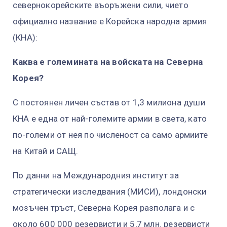
севернокорейските въоръжени сили, чието
официално название е Корейска народна армия
(КНА):
Каква е големината на войската на Северна
Корея?
С постоянен личен състав от 1,3 милиона души
КНА е една от най-големите армии в света, като
по-големи от нея по численост са само армиите
на Китай и САЩ.
По данни на Международния институт за
стратегически изследвания (МИСИ), лондонски
мозъчен тръст, Северна Корея разполага и с
около 600 000 резервисти и 5,7 млн. резервисти