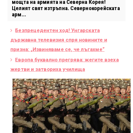
мощта на армията на Северна Корея!
Целият свят изтръпна. Севернокорейската
арм...
Безпрецедентен ход! Унгарската
държавна телевизия спря новините и
призна: „Извиняваме се, че лъгахме“
Европа буквално прегрява: жегите взеха
жертви и затвориха училища