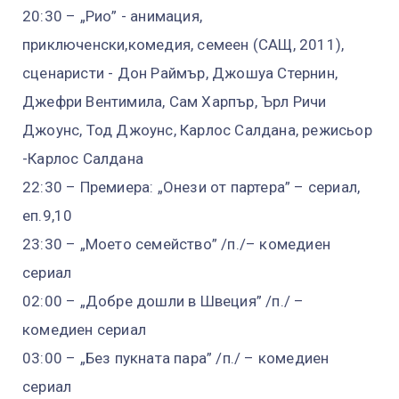
20:30 – „Рио” - анимация,
приключенски,комедия, семеен (САЩ, 2011),
сценаристи - Дон Раймър, Джошуа Стернин,
Джефри Вентимила, Сам Харпър, Ърл Ричи
Джоунс, Тод Джоунс, Карлос Салдана, режисьор
-Карлос Салдана
22:30 – Премиера: „Онези от партера” – сериал,
еп.9,10
23:30 – „Моето семейство” /п./– комедиен
сериал
02:00 – „Добре дошли в Швеция” /п./ –
комедиен сериал
03:00 – „Без пукната пара” /п./ – комедиен
сериал