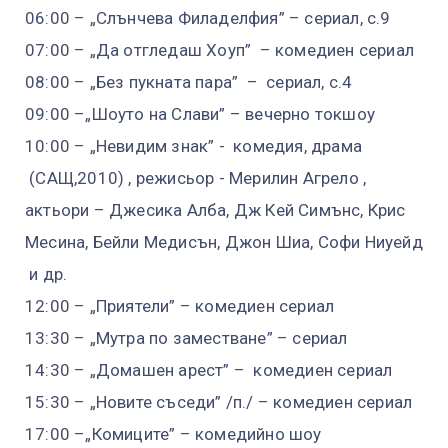
06:00 – „Слънчева Филаделфия” – сериал, с.9
07:00 – „Да отгледаш Хоуп” – комедиен сериал
08:00 – „Без пукната пара” – сериал, с.4
09:00 –„Шоуто на Слави” – вечерно токшоу
10:00 – „Невидим знак” - комедия, драма
(САЩ,2010) , режисьор - Мерилин Агрело ,
актьори – Джесика Алба, Дж Кей Симънс, Крис
Месина, Бейли Медисън, Джон Шиа, Софи Ниуейд
и др.
12:00 – „Приятели” – комедиен сериал
13:30 – „Мутра по заместване” – сериал
14:30 – „Домашен арест” – комедиен сериал
15:30 – „Новите съседи” /п./ – комедиен сериал
17:00 –„Комиците” – комедийно шоу