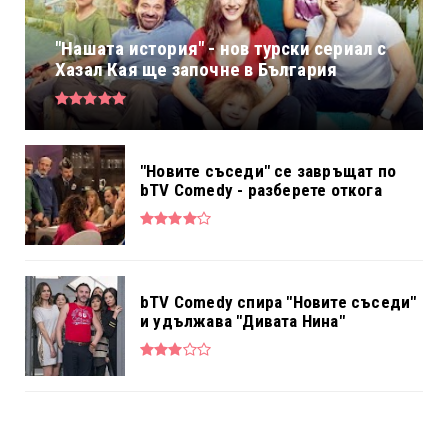
"Нашата история" - нов турски сериал с
Хазал Кая ще започне в България
"Новите съседи" се завръщат по
bTV Comedy - разберете откога
bTV Comedy спира "Новите съседи"
и удължава "Дивата Нина"