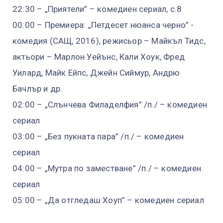
22:30 – „Приятели” – комедиен сериал, с.8
00:00 – Премиера: „Петдесет нюанса черно” -
комедия (САЩ, 2016), режисьор – Майкъл Тидс,
актьори – Марлон Уейънс, Кали Хоук, Фред
Уилард, Майк Ейпс, Джейн Сиймур, Андрю
Бачлър и др.
02:00 – „Слънчева Филаделфия” /п./ – комедиен
сериал
03:00 – „Без пукната пара” /п./ – комедиен
сериал
04:00 – „Мутра по заместване” /п./ – комедиен
сериал
05:00 – „Да отгледаш Хоуп” – комедиен сериал