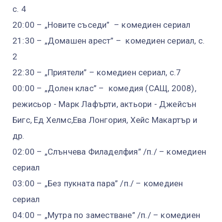
с. 4
20:00 – „Новите съседи” – комедиен сериал
21:30 – „Домашен арест” – комедиен сериал, с.
2
22:30 – „Приятели” – комедиен сериал, с.7
00:00 – „Долен клас” – комедия (САЩ, 2008),
режисьор - Марк Лафърти, актьори - Джейсън
Бигс, Ед Хелмс,Ева Лонгория, Хейс Макартър и
др.
02:00 – „Слънчева Филаделфия” /п./ – комедиен
сериал
03:00 – „Без пукната пара” /п./ – комедиен
сериал
04:00 – „Мутра по заместване” /п./ – комедиен