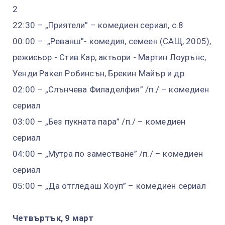
2
22:30 – „Приятели” – комедиен сериал, с.8
00:00 – „Реванш”- комедия, семеен (САЩ, 2005),
режисьор - Стив Кар, актьори - Мартин Лоурънс,
Уенди Ракел Робинсън, Брекин Майър и др.
02:00 – „Слънчева Филаделфия” /п./ – комедиен
сериал
03:00 – „Без пукната пара” /п./ – комедиен
сериал
04:00 – „Мутра по заместване” /п./ – комедиен
сериал
05:00 – „Да отгледаш Хоуп” – комедиен сериал
Четвъртък, 9 март