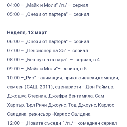
04:00 – „Майк и Моли” /п./ – сериал
05:00 – „Онези от партера” – сериал
Неделя, 12 март
06:00 – „Онези от партера” – сериал
07:00 – „Пенсионер на 35” – сериал
08:00 – „Без пукната пара” – сериал, с.4
09:00 – „Майк и Моли”– сериал, с.5
10:00 –„Рио” - анимация, приключенски,комедия,
семеен (САЩ, 2011), сценаристи - Дон Раймър,
Джошуа Стернин, Джефри Вентимила, Сам
Харпър, Ърл Ричи Джоунс, Тод Джоунс, Карлос
Салдана, режисьор -Карлос Салдана
12:00 – „Новите съседи “ /п./– комедиен сериал