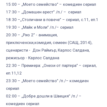
15:00 – „Моето семейство” – комедиен сериал
17:30 – „Домашен арест” /п./ – сериал
18:30 –„Столичани в повече” – сериал, с.11, еп.1
19:30 – „Майк и Моли” /п./– сериал
20:30 – „Рио 2” - анимация,
приключенски,комедия, семеен (САЩ, 2014),
сценаристи - Дон Раймър, Карлос Салдана,
режисьор - Карлос Салдана
22:30 – Премиера: „Онези от партера” – сериал,
еп.11,12
23:30 – „Моето семейство” /п./– комедиен
сериал
02:00 – „Добре дошли в Швеция” /п./ –
комедиен сериал