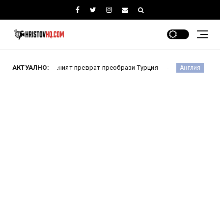
леният преврат преобрази Турция
АКТУАЛНО:
Испания чака! Аржен
Англия