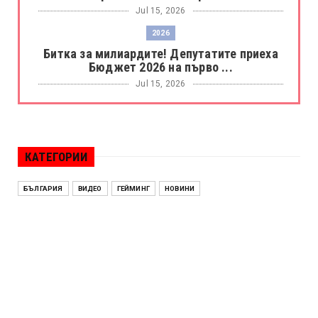
Jul 15, 2026
2026
Битка за милиардите! Депутатите приеха
Бюджет 2026 на първо ...
Jul 15, 2026
БОРАЦ
Левски разби Борац с 4:0 и продължава в
Шампионската лига
КАТЕГОРИИ
Jul 15, 2026
ИСПАНИЯ
БЪЛГАРИЯ
ВИДЕО
ГЕЙМИНГ
НОВИНИ
Без милост! Испания пречупи Франция и е
на финал на Мондиал ...
Jul 15, 2026
БЕНЯМИН НЕТАНЯХУ
Краят на ерата Нетаняху? Израел влиза в
най-напрегнатата пол...
Jul 13, 2026