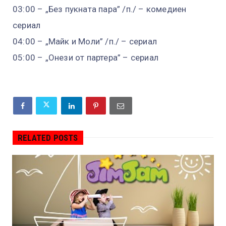
03:00 – „Без пукната пара” /п./ – комедиен
сериал
04:00 – „Майк и Моли” /п./ – сериал
05:00 – „Онези от партера” – сериал
RELATED POSTS