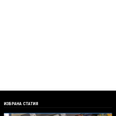
АЛЕН СИМЕОНОВ
„Дигитално робство“: Ален Симеонов за
употребата на социални...
Jul 12, 2026
BTV
Кристияна Стефанова разтърси bTV с
въпроса: Колко чаши са ну...
Jul 12, 2026
ИЗБРАНА СТАТИЯ