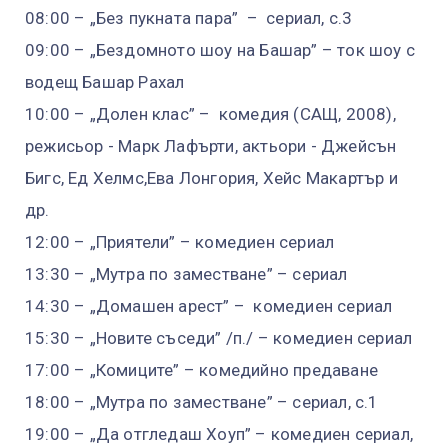
08:00 – „Без пукната пара” – сериал, с.3
09:00 – „Бездомното шоу на Башар” – ток шоу с
водещ Башар Рахал
10:00 – „Долен клас” – комедия (САЩ, 2008),
режисьор - Марк Лафърти, актьори - Джейсън
Бигс, Ед Хелмс,Ева Лонгория, Хейс Макартър и
др.
12:00 – „Приятели” – комедиен сериал
13:30 – „Мутра по заместване” – сериал
14:30 – „Домашен арест” – комедиен сериал
15:30 – „Новите съседи” /п./ – комедиен сериал
17:00 – „Комиците” – комедийно предаване
18:00 – „Мутра по заместване” – сериал, с.1
19:00 – „Да отгледаш Хоуп” – комедиен сериал,