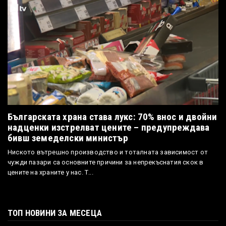
Българската храна става лукс: 70% внос и двойни
надценки изстрелват цените – предупреждава
бивш земеделски министър
Ниското вътрешно производство и тоталната зависимост от
чужди пазари са основните причини за непрекъснатия скок в
цените на храните у нас. Т...
ТОП НОВИНИ ЗА МЕСЕЦА