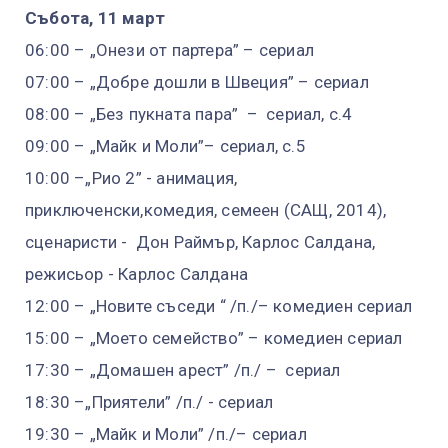
Събота, 11 март
06:00 – „Онези от партера” – сериал
07:00 – „Добре дошли в Швеция” – сериал
08:00 – „Без пукната пара” – сериал, с.4
09:00 – „Майк и Моли”– сериал, с.5
10:00 –„Рио 2” - анимация,
приключенски,комедия, семеен (САЩ, 2014),
сценаристи - Дон Раймър, Карлос Салдана,
режисьор - Карлос Салдана
12:00 – „Новите съседи “ /п./– комедиен сериал
15:00 – „Моето семейство” – комедиен сериал
17:30 – „Домашен арест” /п./ – сериал
18:30 –„Приятели” /п./ - сериал
19:30 – „Майк и Моли” /п./– сериал