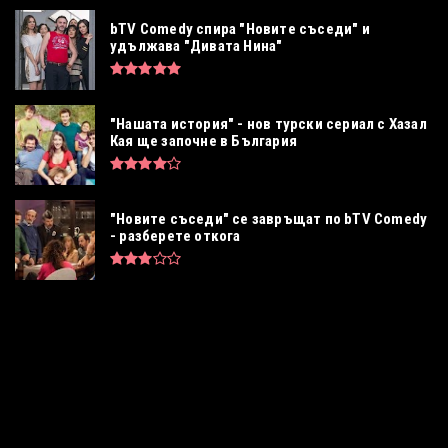
bTV Comedy спира "Новите съседи" и
удължава "Дивата Нина"
"Нашата история" - нов турски сериал с Хазал
Кая ще започне в България
"Новите съседи" се завръщат по bTV Comedy
- разберете откога