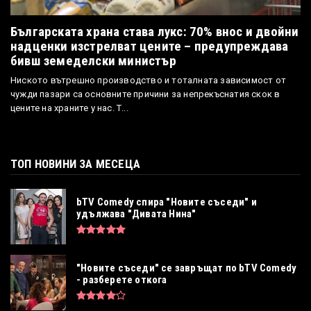
Българската храна става лукс: 70% внос и двойни
надценки изстрелват цените – предупреждава
бивш земеделски министър
Ниското вътрешно производство и тоталната зависимост от
чужди пазари са основните причини за непрекъснатия скок в
цените на храните у нас. Т...
ТОП НОВИНИ ЗА МЕСЕЦА
bTV Comedy спира "Новите съседи" и
удължава "Дивата Нина"
"Новите съседи" се завръщат по bTV Comedy
- разберете откога