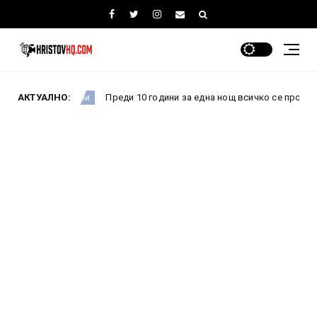
АКТУАЛНО:
Преди 10 години за една нощ всичко се промени: Как пр
Новини