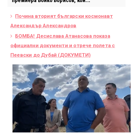
премиера Бойко Борисов, кой...
Почина вторият български космонавт
Александър Александров
БОМБА! Десислава Атанасова показа
официални документи и отрече полета с
Пеевски до Дубай (ДОКУМЕТИ)