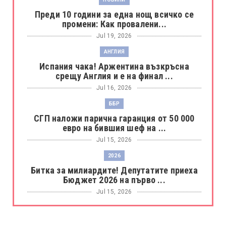
Преди 10 години за една нощ всичко се
промени: Как провалени...
Jul 19, 2026
АНГЛИЯ
Испания чака! Аржентина възкръсна
срещу Англия и е на финал ...
Jul 16, 2026
ББР
СГП наложи парична гаранция от 50 000
евро на бившия шеф на ...
Jul 15, 2026
2026
Битка за милиардите! Депутатите приеха
Бюджет 2026 на първо ...
Jul 15, 2026
БОРАЦ
Левски разби Борац с 4:0 и продължава в