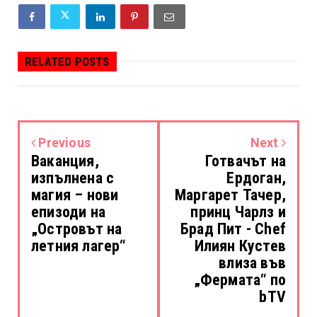
RELATED POSTS
Previous
Next
Ваканция,
Готвачът на
изпълнена с
Ердоган,
магия – нови
Маргарет Тачер,
епизоди на
принц Чарлз и
„Островът на
Брад Пит - Chef
летния лагер“
Илиян Кустев
влиза във
„Фермата“ по
bTV