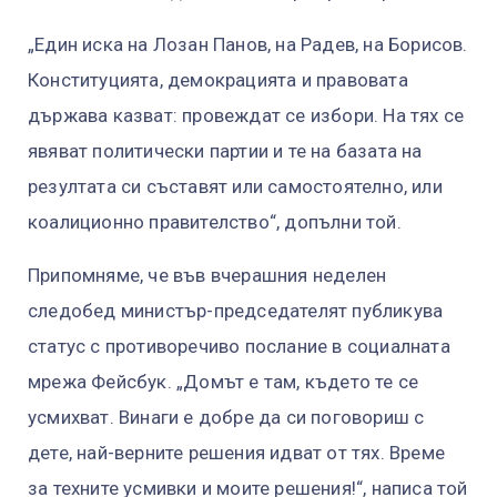
„Един иска на Лозан Панов, на Радев, на Борисов.
Конституцията, демокрацията и правовата
държава казват: провеждат се избори. На тях се
явяват политически партии и те на базата на
резултата си съставят или самостоятелно, или
коалиционно правителство“, допълни той.
Припомняме, че във вчерашния неделен
следобед министър-председателят публикува
статус с противоречиво послание в социалната
мрежа Фейсбук. „Домът е там, където те се
усмихват. Винаги е добре да си поговориш с
дете, най-верните решения идват от тях. Време
за техните усмивки и моите решения!“, написа той