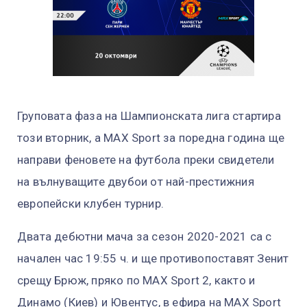
Груповата фаза на Шампионската лига стартира
този вторник, а MAX Sport за поредна година ще
направи феновете на футбола преки свидетели
на вълнуващите двубои от най-престижния
европейски клубен турнир.
Двата дебютни мача за сезон 2020-2021 са с
начален час 19:55 ч. и ще противопоставят Зенит
срещу Брюж, пряко по MAX Sport 2, както и
Динамо (Киев) и Ювентус, в ефира на MAX Sport