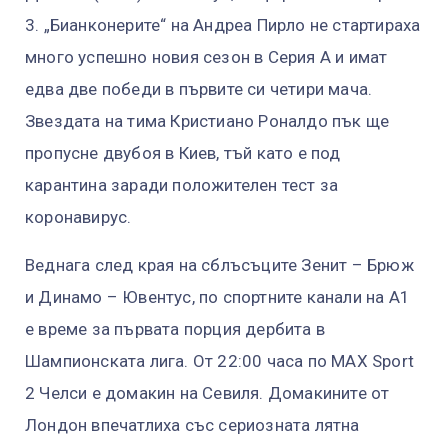
3. „Бианконерите“ на Андреа Пирло не стартираха
много успешно новия сезон в Серия А и имат
едва две победи в първите си четири мача.
Звездата на тима Кристиано Роналдо пък ще
пропусне двубоя в Киев, тъй като е под
карантина заради положителен тест за
коронавирус.
Веднага след края на сблъсъците Зенит – Брюж
и Динамо – Ювентус, по спортните канали на А1
е време за първата порция дербита в
Шампионската лига. От 22:00 часа по MAX Sport
2 Челси е домакин на Севиля. Домакините от
Лондон впечатлиха със сериозната лятна