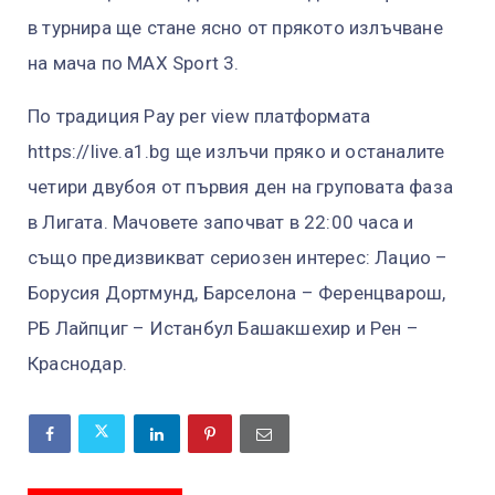
в турнира ще стане ясно от прякото излъчване
на мача по MAX Sport 3.
По традиция Pay per view платформата
https://live.a1.bg ще излъчи пряко и останалите
четири двубоя от първия ден на груповата фаза
в Лигата. Мачовете започват в 22:00 часа и
също предизвикват сериозен интерес: Лацио –
Борусия Дортмунд, Барселона – Ференцварош,
РБ Лайпциг – Истанбул Башакшехир и Рен –
Краснодар.