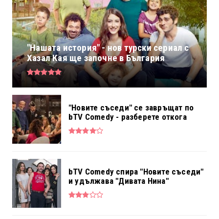
"Нашата история" - нов турски сериал с
Хазал Кая ще започне в България
"Новите съседи" се завръщат по
bTV Comedy - разберете откога
bTV Comedy спира "Новите съседи"
и удължава "Дивата Нина"