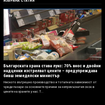
ИЗБРАНА СТАТИЯ
Българската храна става лукс: 70% внос и двойни
надценки изстрелват цените – предупреждава
бивш земеделски министър
Ниското вътрешно производство и тоталната зависимост от
чужди пазари са основните причини за непрекъснатия скок в
цените на храните у нас. Т...