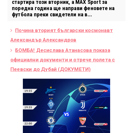
стартира този вторник, а MAX Sport за
поредна година ще направи феновете на
футбола преки свидетели на в...
Почина вторият български космонавт
Александър Александров
БОМБА! Десислава Атанасова показа
официални документи и отрече полета с
Пеевски до Дубай (ДОКУМЕТИ)