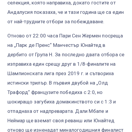
селекция, която направиха, докато гостите от
Андалусия показаха, че и тази година ще са един
от най-трудните отбори за побеждаване.
Отново от 22:00 часа Пари Сен Жермен посреща
на „Парк де Пренс“ Манчестър Юнайтед в
дербито от Група H. За последно двата отбора се
изправиха един срещу друг в 1/8-финалите на
Шампионската лига през 2019 г. и сътвориха
истински трилър. В първия двубой на „Олд
Трафорд“ французите победиха с 2:0, но
шокиращо загубиха домакинството си с 1:3 и
отпаднаха от надпреварата. Дали Мбапе и
Неймар ще вземат своя реванш или Юнайтед
отново ще изненадат миналогодишния финалист