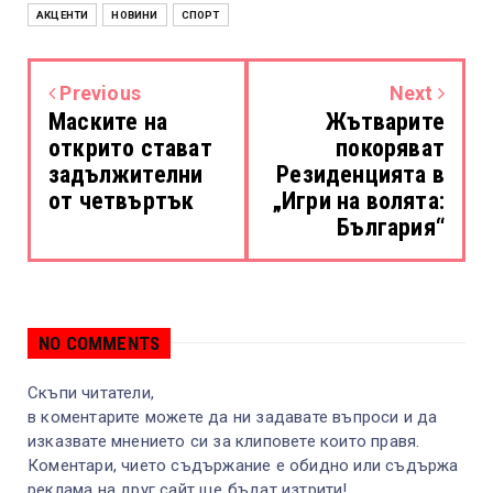
АКЦЕНТИ
НОВИНИ
СПОРТ
Previous
Next
Маските на
Жътварите
открито стават
покоряват
задължителни
Резиденцията в
от четвъртък
„Игри на волята:
България“
NO COMMENTS
Скъпи читатели,
в коментарите можете да ни задавате въпроси и да
изказвате мнението си за клиповете които правя.
Коментари, чието съдържание е обидно или съдържа
реклама на друг сайт ще бъдат изтрити!