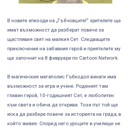
В новите епизоди на „Гъбчовците!“ зрителите ще
имат възможност да разберат повече за
щастливия свят на малкия Сет. Следващите
приключения на забавния герой и приятелите му
ще започнат на 8 февруари по Cartoon Network.
В магическия мегаполис Гъбкодол винаги има
възможност за игра и учене. Роденият там
главен герой, 10-годишният Сет, е любопитен
към света и обича да открива. Този път той ще
иска да разбере повече за историята на града, в
който живее. Според него уроците в училище не