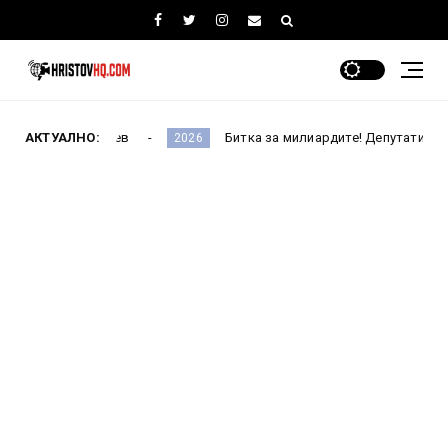
авродиев
АКТУАЛНО:
Битка за милиардите! Депутатите приеха Бюдже
2026