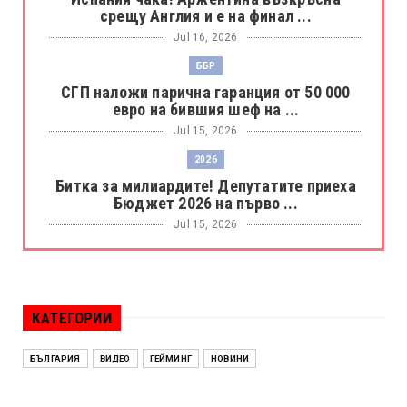
срещу Англия и е на финал ...
Jul 16, 2026
ББР
СГП наложи парична гаранция от 50 000
евро на бившия шеф на ...
Jul 15, 2026
2026
Битка за милиардите! Депутатите приеха
Бюджет 2026 на първо ...
Jul 15, 2026
БОРАЦ
Левски разби Борац с 4:0 и продължава в
Шампионската лига
КАТЕГОРИИ
Jul 15, 2026
ИСПАНИЯ
БЪЛГАРИЯ
ВИДЕО
ГЕЙМИНГ
НОВИНИ
Без милост! Испания пречупи Франция и е
на финал на Мондиал ...