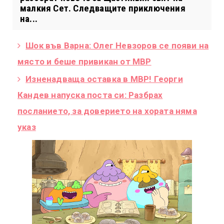
малкия Сет. Следващите приключения
на...
Шок във Варна: Олег Невзоров се появи на
място и беше привикан от МВР
Изненадваща оставка в МВР! Георги
Кандев напуска поста си: Разбрах
посланието, за доверието на хората няма
указ