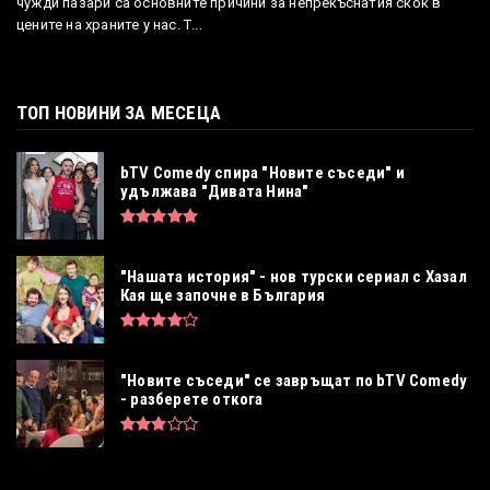
чужди пазари са основните причини за непрекъснатия скок в
цените на храните у нас. Т...
ТОП НОВИНИ ЗА МЕСЕЦА
bTV Comedy спира "Новите съседи" и
удължава "Дивата Нина"
"Нашата история" - нов турски сериал с Хазал
Кая ще започне в България
"Новите съседи" се завръщат по bTV Comedy
- разберете откога