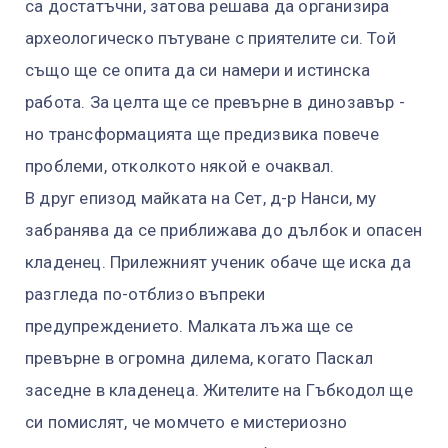
са достатъчни, затова решава да организира
археологическо пътуване с приятелите си. Той
също ще се опита да си намери и истинска
работа. За целта ще се превърне в динозавър -
но трансформацията ще предизвика повече
проблеми, отколкото някой е очаквал.
В друг епизод майката на Сет, д-р Нанси, му
забранява да се приближава до дълбок и опасен
кладенец. Прилежният ученик обаче ще иска да
разгледа по-отблизо въпреки
предупреждението. Малката лъжа ще се
превърне в огромна дилема, когато Паскал
заседне в кладенеца. Жителите на Гъбкодол ще
си помислят, че момчето е мистериозно