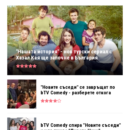
"Нашата история" - нов турски сериал с
Хазал Кая ще започне в България
"Новите съседи" се завръщат по
bTV Comedy - разберете откога
bTV Comedy спира "Новите съседи"