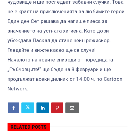
чудовище и ще последват забавни случки. Това
не е краят на приключенията за любимите герои.
Един ден Сет решава да напише пиеса за
значението на устната хигиена. Като дори
убеждава Паскал да стане неин режисьор.
Гледайте и вижте какво ще се случи!
Началото на новите епизоди от поредицата
„Гъбчовците!“ ще бъде на 8 февруари и ще
продължат всеки делник от 14:00 ч. по Cartoon
Network.
RELATED POSTS