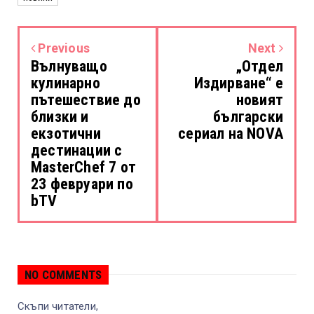
Previous
Next
Вълнуващо
„Отдел
кулинарно
Издирване“ е
пътешествие до
новият
близки и
български
екзотични
сериал на NOVA
дестинации с
MasterChef 7 от
23 февруари по
bTV
NO COMMENTS
Скъпи читатели,