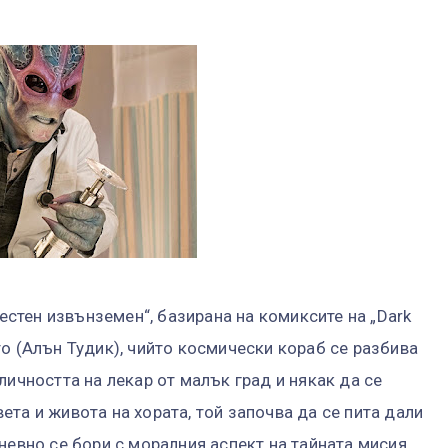
тен извънземен“, базирана на комиксите на „Dark
о (Алън Тудик), чийто космически кораб се разбива
личността на лекар от малък град и някак да се
та и живота на хората, той започва да се пита дали
невно се бори с моралния аспект на тайната мисия,