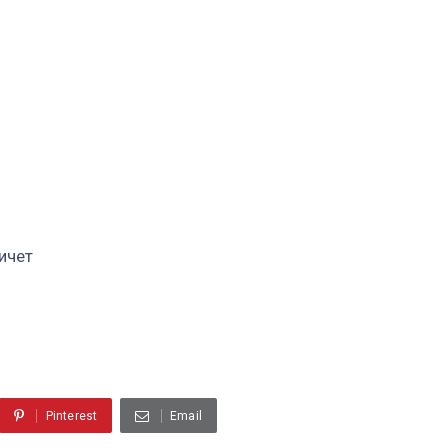
ичет
Pinterest
Email