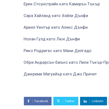
Ерик Стоунстрийн като Камерън Тъкър
Сара Хайланд като Хейли Дънфи
Ариел Уинтър като Алекс Дънфи
Нолан Гулд като Люк Дънфи
Рико Родригес като Мани Делгадо
Обри Андерсън-Емънс като Лили Тъкър-Пр
Джереми Магуайър като Джо Причет
Facebook
Twitter
Linkedin