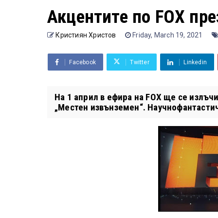
Акцентите по FOX пре
Кристиян Христов
Friday, March 19, 2021
Facebook
Twitter
Linkedin
На 1 април в ефира на FOX ще се излъч
„Местен извънземен“. Научнофантастич