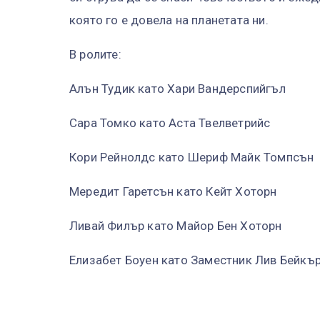
която го е довела на планетата ни.
В ролите:
Алън Тудик като Хари Вандерспийгъл
Сара Томко като Аста Твелветрийс
Кори Рейнолдс като Шериф Майк Томпсън
Мередит Гаретсън като Кейт Хоторн
Ливай Филър като Майор Бен Хоторн
Елизабет Боуен като Заместник Лив Бейкъ