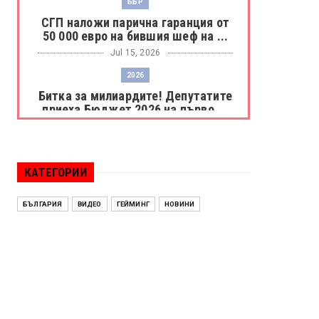
ББР
СГП наложи парична гаранция от
50 000 евро на бившия шеф на ...
Jul 15, 2026
2026
Битка за милиардите! Депутатите
приеха Бюджет 2026 на първо ...
Jul 15, 2026
БОРАЦ
Левски разби Борац с 4:0 и
КАТЕГОРИИ
продължава в Шампионската
лига
БЪЛГАРИЯ
ВИДЕО
ГЕЙМИНГ
НОВИНИ
Jul 15, 2026
ИСПАНИЯ
Без милост! Испания пречупи
Франция и е на финал на Мондиал
...
Jul 15, 2026