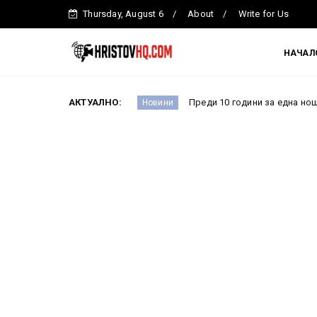
Thursday, August 6
About
Write for Us
НАЧАЛ
Ефремова
АКТУАЛНО:
Преди 10 години за една нощ всичко се про
Новини