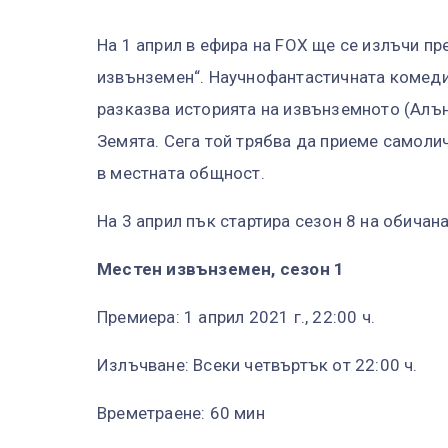
На 1 април в ефира на FOX ще се излъчи пр
извънземен“. Научнофантастичната комедий
разказва историята на извънземното (Алън
Земята. Сега той трябва да приеме самолич
в местната общност.
На 3 април пък стартира сезон 8 на обича
Местен извънземен, сезон 1
Премиера: 1 април 2021 г., 22:00 ч.
Излъчване: Всеки четвъртък от 22:00 ч.
Времетраене: 60 мин