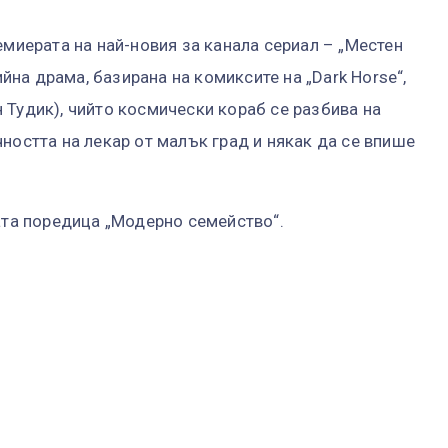
емиерата на най-новия за канала сериал – „Местен
на драма, базирана на комиксите на „Dark Horse“,
 Тудик), чийто космически кораб се разбива на
ността на лекар от малък град и някак да се впише
ната поредица „Модерно семейство“.