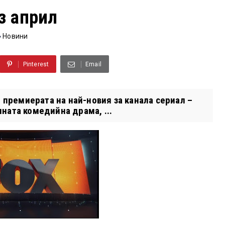
з април
Новини
Pinterest
Email
и премиерата на най-новия за канала сериал –
ната комедийна драма, ...