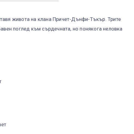
тавя живота на клана Причет-Дънфи-Тъкър. Трите
бавен поглед към сърдечната, но понякога неловка
т
чет