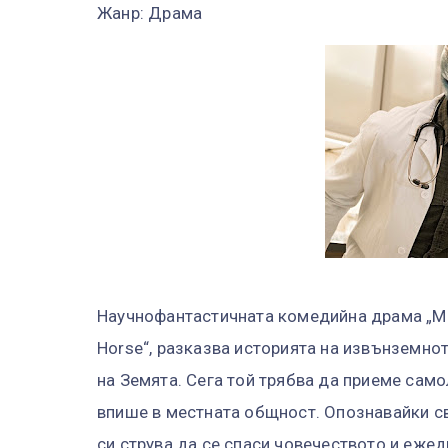
Жанр: Драма
Научнофантастичната комедийна драма „Мес
Horse“, разказва историята на извънземнот
на Земята. Сега той трябва да приеме само
впише в местната общност. Опознавайки све
си струва да се спаси човечеството и ежед