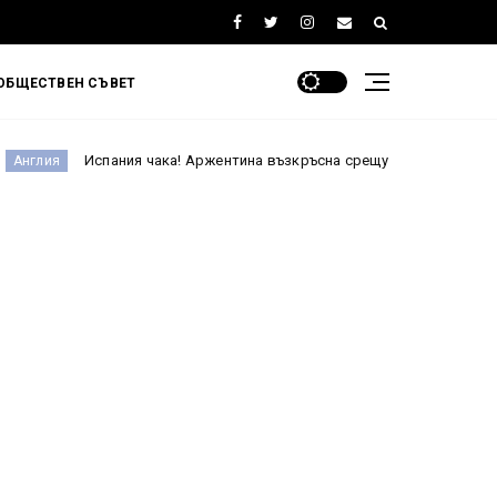
ОБЩЕСТВЕН СЪВЕТ
ания чака! Аржентина възкръсна срещу Англия и е на финал на Мондиа