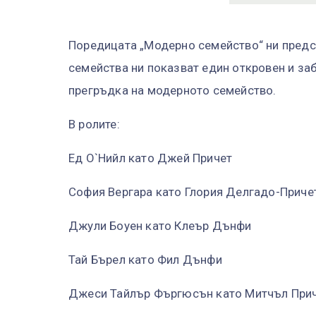
Поредицата „Модерно семейство“ ни предс
семейства ни показват един откровен и за
прегръдка на модерното семейство.
В ролите:
Ед О`Нийл като Джей Причет
София Вергара като Глория Делгадо-Приче
Джули Боуен като Клеър Дънфи
Тай Бърел като Фил Дънфи
Джеси Тайлър Фъргюсън като Митчъл При