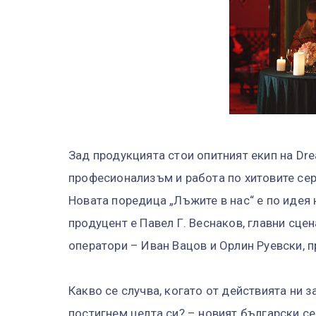
Зад продукцията стои опитният екип на Dr
професионализъм и работа по хитовите сер
Новата поредица „Лъжите в нас“ е по идея
продуцент е Павел Г. Веснаков, главни сце
оператори – Иван Вацов и Орлин Руевски, 
Какво се случва, когато от действията ни з
постигнем целта си? – новият български с