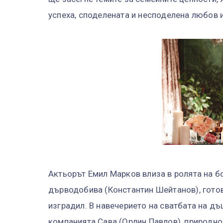
успеха, споделената и несподелена любов 
Актьорът Емил Марков влиза в ролята на б
дърводобива (Константин Шейтанов), готов 
изградил. В навечерието на сватбата на д
компанията Сава (Орлин Павлов), природно 