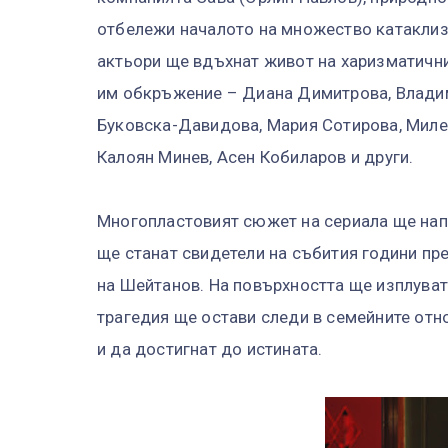
отбележи началото на множество катаклиз
актьори ще вдъхнат живот на харизматичн
им обкръжение – Диана Димитрова, Владим
Буковска-Давидова, Мария Сотирова, Миле
Калоян Минев, Асен Кобиларов и други.
Многопластовият сюжет на сериала ще нап
ще станат свидетели на събития години пр
на Шейтанов. На повърхността ще изплуват
трагедия ще остави следи в семейните отно
и да достигнат до истината.