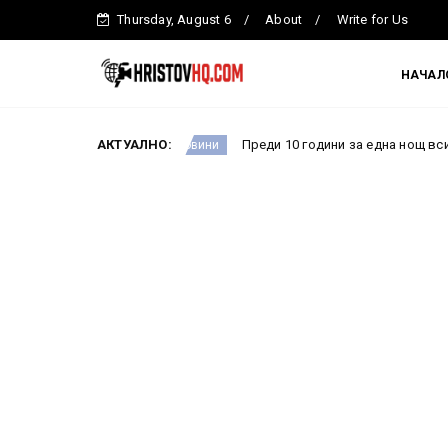
Thursday, August 6
About
Write for Us
НАЧАЛ
емова
АКТУАЛНО:
Преди 10 години за една нощ всичко се промен
Новини