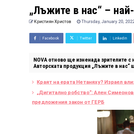
„Лъжите в нас“ – най
Кристиян Христов
Thursday, January 20, 202
Facebook
Twitter
Linkedin
NOVA отново ще изненада зрителите с 
Авторската продукция „Лъжите в нас“ 
Краят на ерата Нетаняху? Израел вли
„Дигитално робство“: Ален Симеонов
предложения закон от ГЕРБ