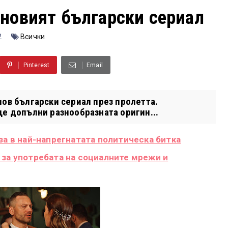
-новият български сериал
2
Всички
Pinterest
Email
нов български сериал през пролетта.
ще допълни разнообразната оригин...
за в най-напрегнатата политическа битка
 за употребата на социалните мрежи и