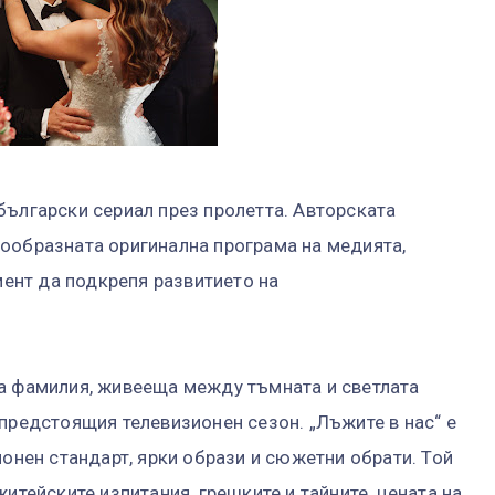
български сериал през пролетта. Авторската
ообразната оригинална програма на медията,
ент да подкрепя развитието на
на фамилия, живееща между тъмната и светлата
 предстоящия телевизионен сезон. „Лъжите в нас“ е
ионен стандарт, ярки образи и сюжетни обрати. Той
житейските изпитания, грешките и тайните, цената на