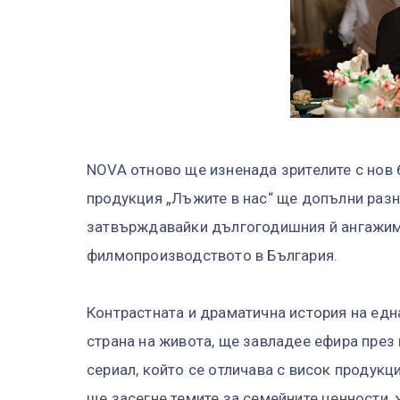
NOVA отново ще изненада зрителите с нов 
продукция „Лъжите в нас“ ще допълни разн
затвърждавайки дългогодишния й ангажим
филмопроизводството в България.
Контрастната и драматична история на ед
страна на живота, ще завладее ефира през
сериал, който се отличава с висок продукц
ще засегне темите за семейните ценности, 