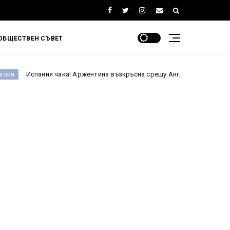
ОБЩЕСТВЕН СЪВЕТ
 чака! Аржентина възкръсна срещу Англия и е на финал на Мондиал 20