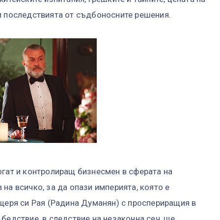
и последствията от съдбоносните решения.
огат и контролиращ бизнесмен в сферата на
на всичко, за да опази империята, която е
ъщеря си Рая (Радина Думанян) с проспериращия в
бедствие, в следствие на незаконна сеч, ще