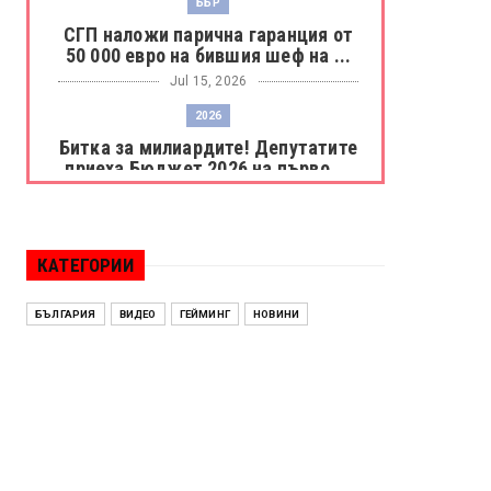
ББР
СГП наложи парична гаранция от
50 000 евро на бившия шеф на ...
Jul 15, 2026
2026
Битка за милиардите! Депутатите
приеха Бюджет 2026 на първо ...
Jul 15, 2026
БОРАЦ
Левски разби Борац с 4:0 и
КАТЕГОРИИ
продължава в Шампионската
лига
БЪЛГАРИЯ
ВИДЕО
ГЕЙМИНГ
НОВИНИ
Jul 15, 2026
ИСПАНИЯ
Без милост! Испания пречупи
Франция и е на финал на Мондиал
...
Jul 15, 2026