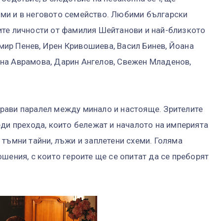
ми и в неговото семейство. Любими български
ите личности от фамилия Шейтанови и най-близкото
ир Пенев, Ирен Кривошиева, Васил Бинев, Йоана
на Аврамова, Дарин Ангелов, Свежен Младенов,
рави паралел между минало и настояще. Зрителите
еди прехода, които бележат и началото на империята
 тъмни тайни, лъжи и заплетени схеми. Голяма
шения, с които героите ще се опитат да се преборят