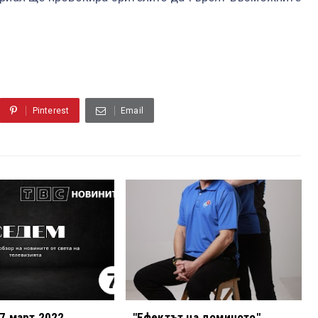
Pinterest
Email
7 март 2022
"Ефектът на доминото"