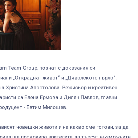
eam Team Group, познат с доказания си
иали „Откраднат живот“ и „Дяволското гърло“.
 на Христина Апостолова. Режисьор и креативен
наристи са Елена Ермова и Дилян Павлов, главни
продуцент - Евтим Милошев.
ависят човешки животи и на какво сме готови, за да
ериал ще провокира зрителите да търсят възможните