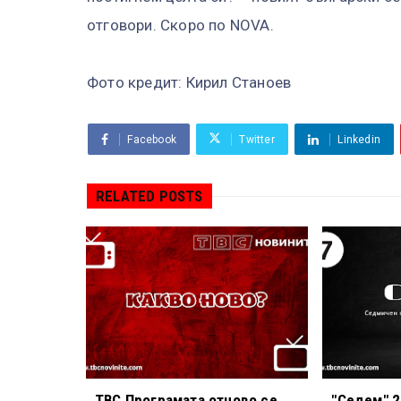
отговори. Скоро по NOVA.
Фото кредит: Кирил Станоев
Facebook
Twitter
Linkedin
RELATED POSTS
TBC Програмата отново се
"Седем" 2