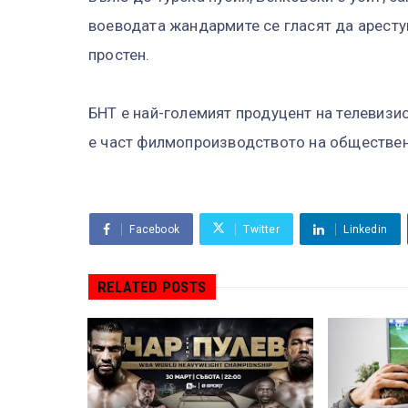
воеводата жандармите се гласят да арестув
простен.
БНТ е най-големият продуцент на телевизи
е част филмопроизводството на обществен
Facebook
Twitter
Linkedin
RELATED POSTS