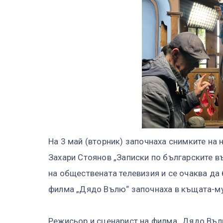
На 3 май (вторник) започнаха снимките на 
Захари Стоянов „Записки по българските в
на обществената телевизия и се очаква да 
филма „Дядо Вълю“ започнаха в къщата-му
Режисьор и сценарист на филма „Дядо Вълю