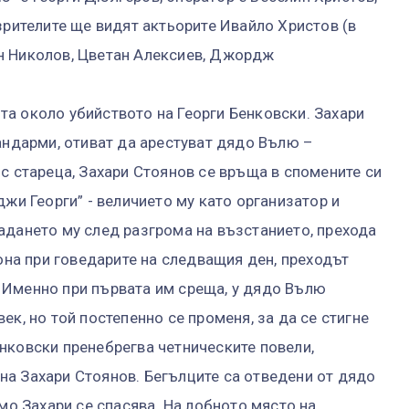
зрителите ще видят актьорите Ивайло Христов (в
н Николов, Цветан Алексиев, Джордж
а около убийството на Георги Бенковски. Захари
жандарми, отиват да арестуват дядо Вълю –
с стареца, Захари Стоянов се връща в спомените си
джи Георги” - величието му като организатор и
адането му след разгрома на възстанието, прехода
лона при говедарите на следващия ден, преходът
 Именно при първата им среща, у дядо Вълю
ек, но той постепенно се променя, за да се стигне
нковски пренебрегва четническите повели,
а Захари Стоянов. Бегълците са отведени от дядо
амо Захари се спасява. На лобното място на