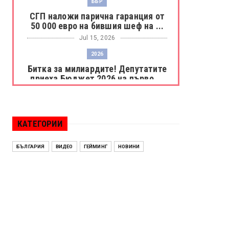
ББР
СГП наложи парична гаранция от
50 000 евро на бившия шеф на ...
Jul 15, 2026
2026
Битка за милиардите! Депутатите
приеха Бюджет 2026 на първо ...
Jul 15, 2026
БОРАЦ
Левски разби Борац с 4:0 и
КАТЕГОРИИ
продължава в Шампионската
лига
БЪЛГАРИЯ
ВИДЕО
ГЕЙМИНГ
НОВИНИ
Jul 15, 2026
ИСПАНИЯ
Без милост! Испания пречупи
Франция и е на финал на Мондиал
...
Jul 15, 2026