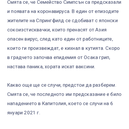
Смята се, че Семейство Симпсън са предсказали
и появата на коронавируса. В един от епизодите
жителите на Спрингфилд се сдобиват с японски
сокоизстисквачки, които пренасят от Азия
опасен вирус, след като един от работниците,
които ги произвеждат, е кихнал в кутията. Скоро
в градчето започва епидемия от Осака грип,
настава паника, хората искат ваксини.
Какво още ще се случи, предстои да разберем.
Смята се, че последното им предсказание е било
нападението в Капитолия, което се случи на 6
януари 2021 г.