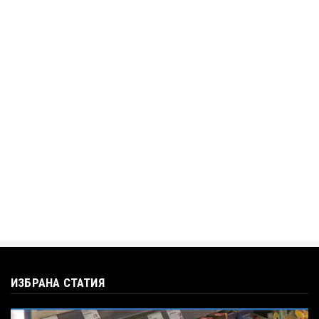
АЛЕН СИМЕОНОВ
„Дигитално робство“: Ален Симеонов за
употребата на социални...
Jul 12, 2026
BTV
Кристияна Стефанова разтърси bTV с
въпроса: Колко чаши са ну...
Jul 12, 2026
ИЗБРАНА СТАТИЯ