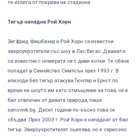
тя излита от покрива на стадиона.
Тигър нападна Рой Хорн
Зигфрид Фишбахер и Рой Хорн са известни
звероукротители със шоу в Лас Вегас. Двамата
са известни с номерата си с диви котки. Те обаче
попадат в Семейство Симпсън през 1993 г. В
епизода бял тигър атакува Гюнтер и Ернст по
време на шоуто им като отмъщение за това, че е
бил отвлечен от дивата природа, пише
sanovnik.bg. Десет години по-късно това се
сбъдва. През 2003 г. Рой Хорн е нападнат от бял
тигър. Звероукротителят оцелява, но е сериозно