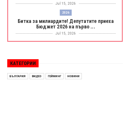
Jul 15, 2026
2026
Битка за милиардите! Депутатите приеха
Бюджет 2026 на първо ...
Jul 15, 2026
БОРАЦ
Левски разби Борац с 4:0 и продължава в
Шампионската лига
КАТЕГОРИИ
Jul 15, 2026
ИСПАНИЯ
БЪЛГАРИЯ
ВИДЕО
ГЕЙМИНГ
НОВИНИ
Без милост! Испания пречупи Франция и е
на финал на Мондиал ...
Jul 15, 2026
БЕНЯМИН НЕТАНЯХУ
Краят на ерата Нетаняху? Израел влиза в
най-напрегнатата пол...
Jul 13, 2026