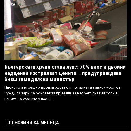
Българската храна става лукс: 70% внос и двойни
надценки изстрелват цените – предупреждава
бивш земеделски министър
Ниското вътрешно производство и тоталната зависимост от
чужди пазари са основните причини за непрекъснатия скок в
цените на храните у нас. Т...
ТОП НОВИНИ ЗА МЕСЕЦА