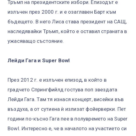
Тръмп на президентските избори. Епизодът е
излъчен през 2000 г. и е озаглавен Барт към
бъдещето. В него Лиса става президент на САЩ,
наследявайки Тръмп, който е оставил страната в
ужасяващо състояние.
Лейди Гага и Super Bowl
През 2012 г. е излъчен епизод, в който в
градчето Спрингфийлд гостува поп звездата
Лейди Гага. Там тя изнася концерт, висейки във
въздуха, а от сутиена ѝ излизат фойерверки. Пет
години по-късно Гага пее в полувремето на Super
Bowl. Интересно е, че в началото на участието си