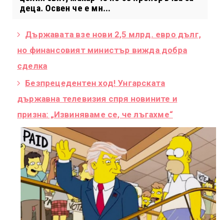
деца. Освен че е мн...
Държавата взе нови 2,5 млрд. евро дълг,
но финансовият министър вижда добра
сделка
Безпрецедентен ход! Унгарската
държавна телевизия спря новините и
призна: „Извиняваме се, че лъгахме“