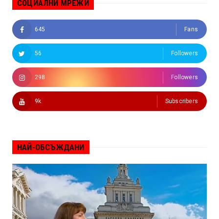
СОЦИАЛНИ МРЕЖИ
645
Fans
56
Followers
298
Followers
9k
Subscribers
НАЙ-ОБСЪЖДАНИ