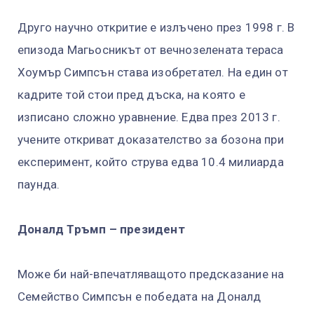
Друго научно откритие е излъчено през 1998 г. В
епизода Магьосникът от вечнозелената тераса
Хоумър Симпсън става изобретател. На един от
кадрите той стои пред дъска, на която е
изписано сложно уравнение. Едва през 2013 г.
учените откриват доказателство за бозона при
експеримент, който струва едва 10.4 милиарда
паунда.
Доналд Тръмп – президент
Може би най-впечатляващото предсказание на
Семейство Симпсън е победата на Доналд