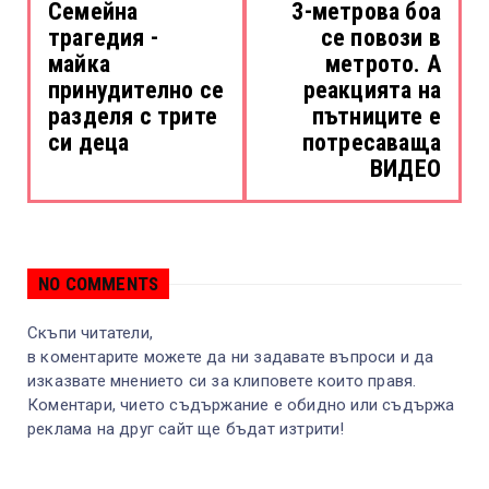
Семейна
3-метрова боа
трагедия -
се повози в
майка
метрото. А
принудително се
реакцията на
разделя с трите
пътниците е
си деца
потресаваща
ВИДЕО
NO COMMENTS
Скъпи читатели,
в коментарите можете да ни задавате въпроси и да
изказвате мнението си за клиповете които правя.
Коментари, чието съдържание е обидно или съдържа
реклама на друг сайт ще бъдат изтрити!