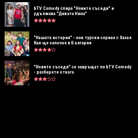
bTV Comedy спира "Новите съседи" и
удължава "Дивата Нина"
"Нашата история" - нов турски сериал с Хазал
Кая ще започне в България
"Новите съседи" се завръщат по bTV Comedy
- разберете откога