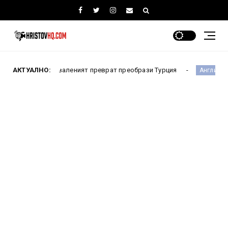
Как проваленият преврат преобрази Турция
АКТУАЛНО:
Испания ча
Англия