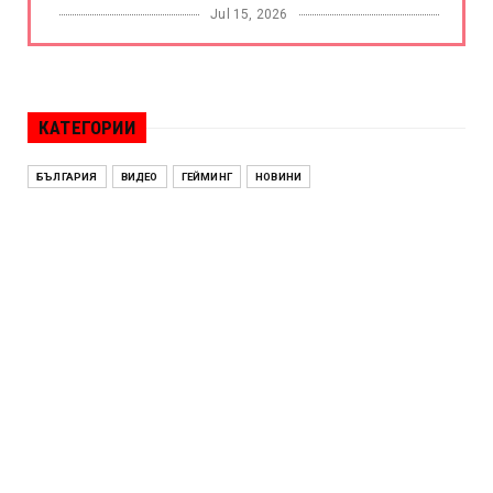
Jul 15, 2026
БОРАЦ
Левски разби Борац с 4:0 и продължава в
Шампионската лига
КАТЕГОРИИ
Jul 15, 2026
ИСПАНИЯ
БЪЛГАРИЯ
ВИДЕО
ГЕЙМИНГ
НОВИНИ
Без милост! Испания пречупи Франция и е
на финал на Мондиал ...
Jul 15, 2026
БЕНЯМИН НЕТАНЯХУ
Краят на ерата Нетаняху? Израел влиза в
най-напрегнатата пол...
Jul 13, 2026
АЛЕН СИМЕОНОВ
„Дигитално робство“: Ален Симеонов за
употребата на социални...
Jul 12, 2026