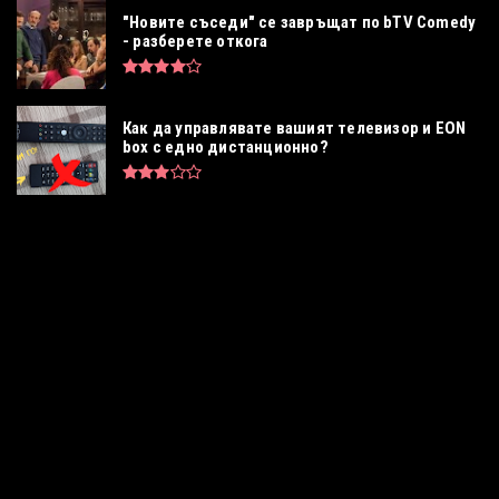
"Новите съседи" се завръщат по bTV Comedy
- разберете откога
Как да управлявате вашият телевизор и EON
box с едно дистанционно?