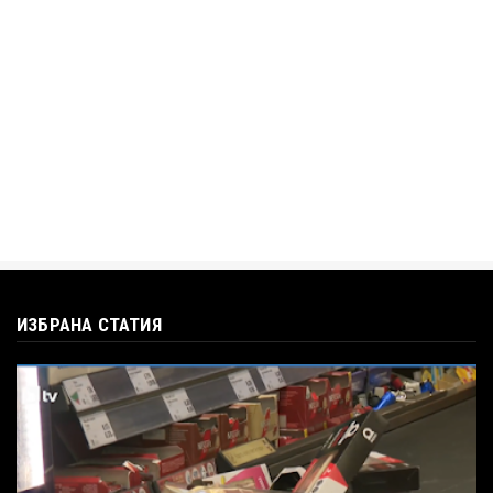
BTV
Кристияна Стефанова разтърси bTV с
въпроса: Колко чаши са ну...
Jul 12, 2026
ИЗБРАНА СТАТИЯ