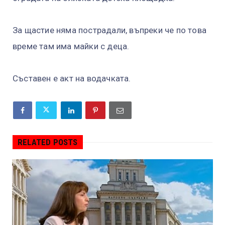
За щастие няма пострадали, въпреки че по това
време там има майки с деца.
Съставен е акт на водачката.
RELATED POSTS