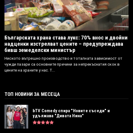
Българската храна става лукс: 70% внос и двойни
надценки изстрелват цените – предупреждава
бивш земеделски министър
Ниското вътрешно производство и тоталната зависимост от
чужди пазари са основните причини за непрекъснатия скок в
цените на храните у нас. Т...
ТОП НОВИНИ ЗА МЕСЕЦА
bTV Comedy спира "Новите съседи" и
удължава "Дивата Нина"