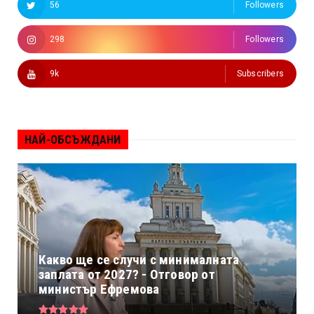
56
Followers
298
Followers
9k
Subscribers
НАЙ-ОБСЪЖДАНИ
Какво ще се случи с минималната
заплата от 2027? - Отговор от
министър Ефремова