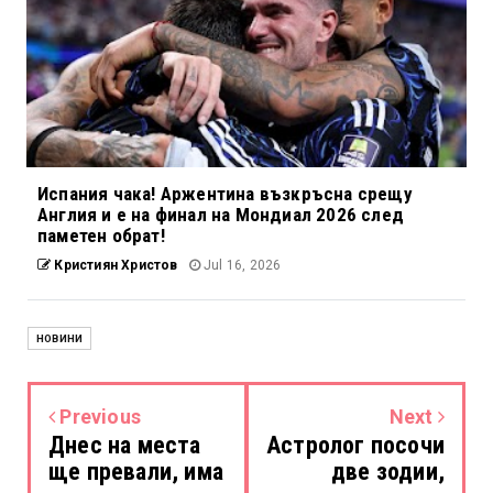
Испания чака! Аржентина възкръсна срещу
Англия и е на финал на Мондиал 2026 след
паметен обрат!
Кристиян Христов
Jul 16, 2026
НОВИНИ
Previous
Next
Днес на места
Астролог посочи
ще превали, има
две зодии,