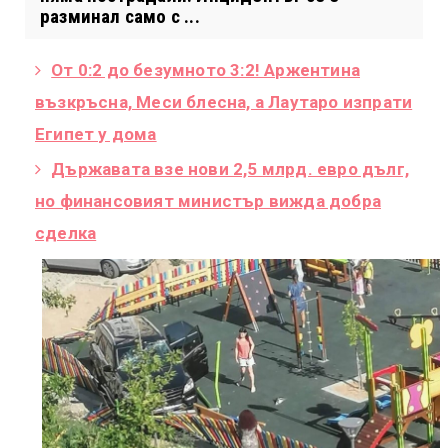
разминал само с ...
От 0:2 до безумното 3:2! Аржентина
възкръсна, Меси блесна, а Лаутаро изпрати
Египет у дома
Държавата взе нови 2,5 млрд. евро дълг,
но финансовият министър вижда добра
сделка