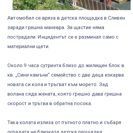
Автомобил се вряза в детска площадка в Сливен
заради грешна маневра. За щастие няма
пострадали. Инцидентът се е разминал само с
материални щети.
Около 9 часа сутринта близо до жилищен блок в
кв. „Сини камъни“ семейство с две деца изкарва
новата си кола и тръгват към морето. Зад
волана сяда жената, която грешно дава грешна
скорост и тръгва в обратна посока.
Така колата излиза от пътното платно и събаря
оградата на близката детска площадка.