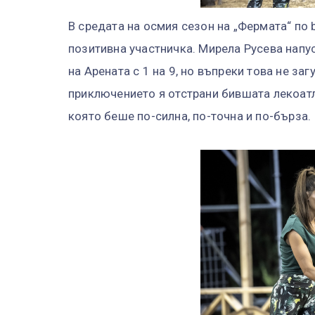
В средата на осмия сезон на „Фермата“ по 
позитивна участничка. Мирела Русева напу
на Арената с 1 на 9, но въпреки това не за
приключението я отстрани бившата лекоат
която беше по-силна, по-точна и по-бърза.