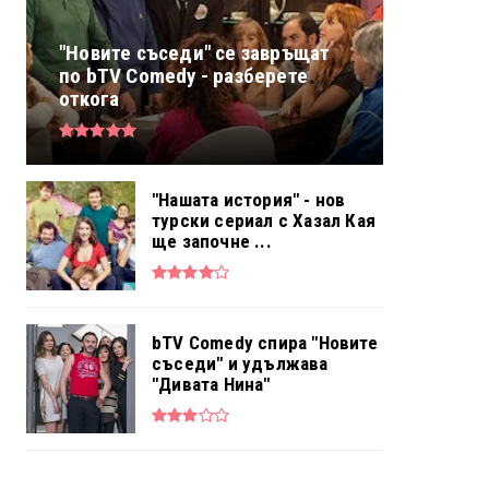
"Новите съседи" се завръщат
по bTV Comedy - разберете
откога
"Нашата история" - нов
турски сериал с Хазал Кая
ще започне ...
bTV Comedy спира "Новите
съседи" и удължава
"Дивата Нина"