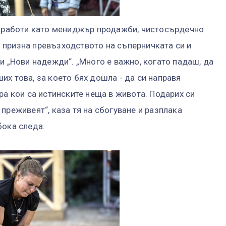
то работи като мениджър продажби, чистосърдечно
 призна превъзходството на съперничката си и
и „Нови надежди“. „Много е важно, когато падаш, да
х това, за което бях дошла - да си направя
ра кои са истинските неща в живота. Подарих си
преживеят“, каза тя на сбогуване и разплака
бока следа.