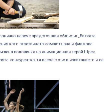
иронично нарече предстоящия сблъсък „Битката
сения като атлетичната компютърна и филмова
кръглена половинка на анимационния герой Шрек.
та конкурентка, тя влезе с хъс в изпитанието и се