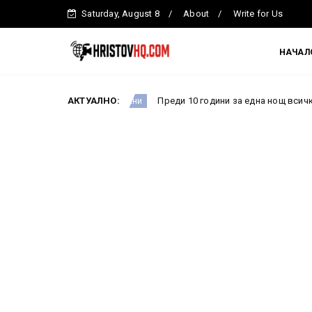
Saturday, August 8
About
Write for Us
НАЧАЛ
АКТУАЛНО:
Преди 10 години за една нощ всичко се промени: Как
Новини