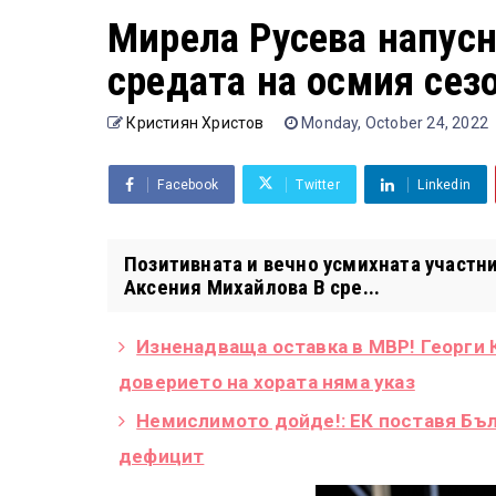
Мирела Русева напусн
средата на осмия сез
Кристиян Христов
Monday, October 24, 2022
Facebook
Twitter
Linkedin
Позитивната и вечно усмихната участни
Аксения Михайлова В сре...
Изненадваща оставка в МВР! Георги К
доверието на хората няма указ
Немислимото дойде!: ЕК поставя Бъ
дефицит