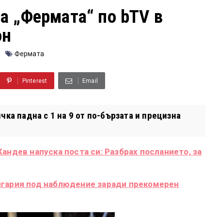
а „Фермата“ по bTV в
он
Фермата
Pinterest
Email
чка падна с 1 на 9 от по-бързата и прецизна
андев напуска поста си: Разбрах посланието, за
лгария под наблюдение заради прекомерен