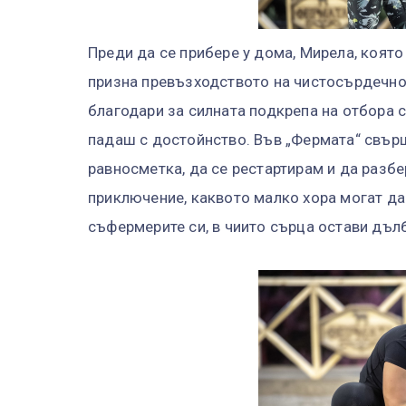
Преди да се прибере у дома, Мирела, коя
призна превъзходството на чистосърдечно
благодари за силната подкрепа на отбора с
падаш с достойнство. Във „Фермата“ свърши
равносметка, да се рестартирам и да разбе
приключение, каквото малко хора могат да 
съфермерите си, в чиито сърца остави дъл