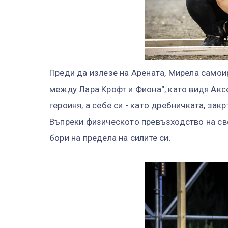
Преди да излезе на Арената, Мирела само
между Лара Крофт и Фиона“, като видя Ак
героиня, а себе си - като дребничката, за
Въпреки физическото превъзходство на своя
бори на предела на силите си.