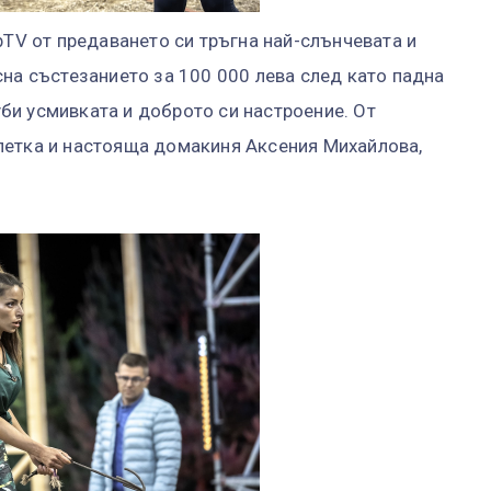
bTV от предаването си тръгна най-слънчевата и
сна състезанието за 100 000 лева след като падна
губи усмивката и доброто си настроение. От
летка и настояща домакиня Аксения Михайлова,