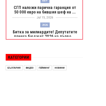
ББР
СГП наложи парична гаранция от
50 000 евро на бившия шеф на ...
Jul 15, 2026
2026
Битка за милиардите! Депутатите
приеха Бюджет 2026 на първо ...
Jul 15, 2026
БОРАЦ
Левски разби Борац с 4:0 и
КАТЕГОРИИ
продължава в Шампионската
лига
БЪЛГАРИЯ
ВИДЕО
ГЕЙМИНГ
НОВИНИ
Jul 15, 2026
ИСПАНИЯ
Без милост! Испания пречупи
Франция и е на финал на Мондиал
...
Jul 15, 2026