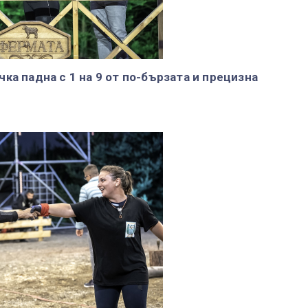
ка падна с 1 на 9 от по-бързата и прецизна