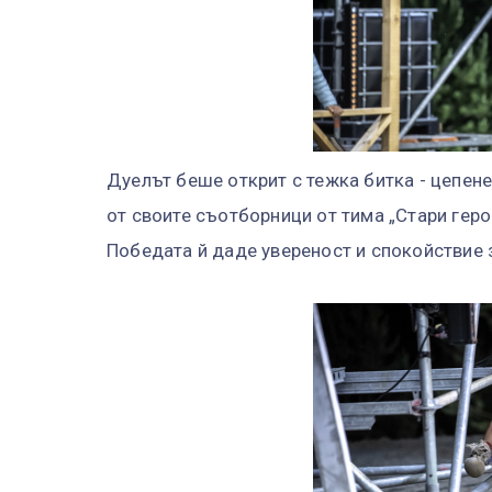
Дуелът беше открит с тежка битка - цепене
от своите съотборници от тима „Стари геро
Победата й даде увереност и спокойствие