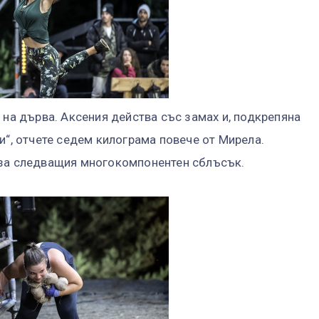
 на дърва. Аксения действа със замах и, подкрепяна
и“, отчете седем килограма повече от Мирела.
 за следващия многокомпонентен сблъсък.