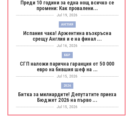
Преди 10 години за една нощ всичко се
промени: Как провалени...
Jul 19, 2026
АНГЛИЯ
Испания чака! Аржентина възкръсна
срещу Англия и е на финал ...
Jul 16, 2026
ББР
СГП наложи парична гаранция от 50 000
евро на бившия шеф на ...
Jul 15, 2026
2026
Битка за милиардите! Депутатите приеха
Бюджет 2026 на първо ...
Jul 15, 2026
БОРАЦ
Левски разби Борац с 4:0 и продължава в
Шампионската лига