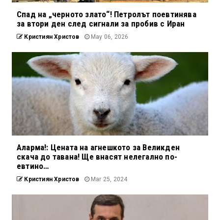
Спад на „черното злато“! Петролът поевтинява
за втори ден след сигнали за пробив с Иран
Кристиян Христов
May 06, 2026
Аларма!: Цената на агнешкото за Великден
скача до тавана! Ще внасят нелегално по-
евтино…
Кристиян Христов
Mar 25, 2024