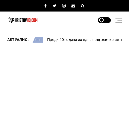
АКТУАЛНО:
Преди 10 години за една нощ всичко се промени: Как пр
Новини