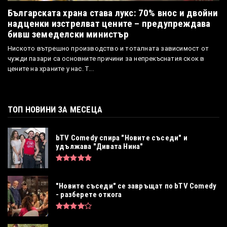
Българската храна става лукс: 70% внос и двойни
надценки изстрелват цените – предупреждава
бивш земеделски министър
Ниското вътрешно производство и тоталната зависимост от
чужди пазари са основните причини за непрекъснатия скок в
цените на храните у нас. Т...
ТОП НОВИНИ ЗА МЕСЕЦА
bTV Comedy спира "Новите съседи" и
удължава "Дивата Нина"
"Новите съседи" се завръщат по bTV Comedy
- разберете откога