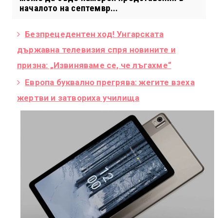
началото на септемвр...
Безпрецедентен ход! Унгарската
държавна телевизия спря новините и
призна: „Извиняваме се, че лъгахме“
Европа буквално прегрява: жегите взеха
жертви и затвориха училища