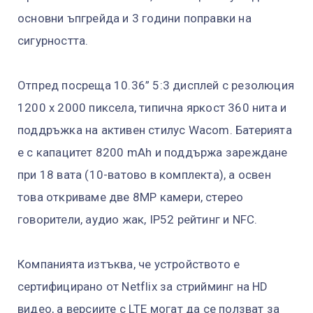
основни ъпгрейда и 3 години поправки на
сигурността.
Отпред посреща 10.36” 5:3 дисплей с резолюция
1200 х 2000 пиксела, типична яркост 360 нита и
поддръжка на активен стилус Wacom. Батерията
е с капацитет 8200 mAh и поддържа зареждане
при 18 вата (10-ватово в комплекта), а освен
това откриваме две 8МР камери, стерео
говорители, аудио жак, IP52 рейтинг и NFC.
Компанията изтъква, че устройството е
сертифицирано от Netflix за стрийминг на HD
видео, а версиите с LTE могат да се ползват за