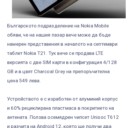
Българското подразделение на Nokia Mobile
обяви, че на нашия пазар вече може да бъде
намерен представения в началото на септември
таблет Nokia T21. Тук вече се продава LTE
версията с две SIM карти в конфигурация 4/128
GB и в цвят Charcoal Grey на препоръчителна
цена 549 лева.
Устройството е с изработен от алуминий корпус
и 60% рециклирана пластмаса в покритието на
антената. Ползва осемядрен чипсет Unisoc T612
и разчита на Android 12, която ще получи два