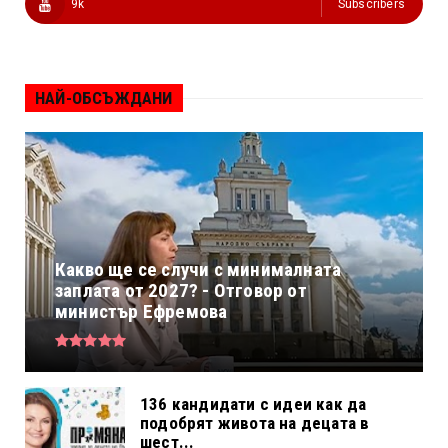
9k
Subscribers
НАЙ-ОБСЪЖДАНИ
Какво ще се случи с минималната
заплата от 2027? - Отговор от
министър Ефремова
136 кандидати с идеи как да
подобрят живота на децата в
шест...