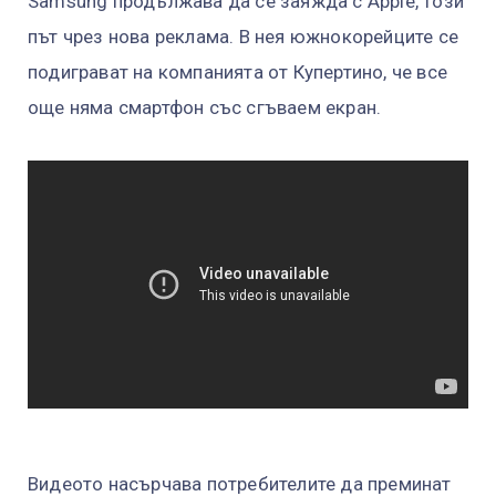
Samsung продължава да се заяжда с Apple, този
път чрез нова реклама. В нея южнокорейците се
подиграват на компанията от Купертино, че все
още няма смартфон със сгъваем екран.
Видеото насърчава потребителите да преминат