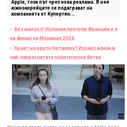
Apple, този път чрез нова реклама. В нея
южнокорейците се подиграват на
компанията от Купертин...
Без милост! Испания пречупи Франция и е
на финал на Мондиал 2026
Краят на ерата Нетаняху? Израел влиза в
най-напрегнатата политическа битка