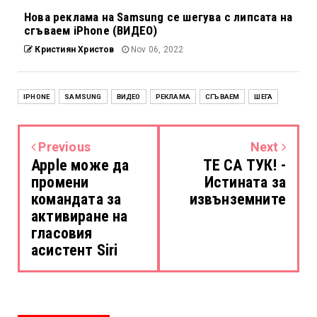
Нова реклама на Samsung се шегува с липсата на
сгъваем iPhone (ВИДЕО)
Кристиян Христов
Nov 06, 2022
IPHONE
SAMSUNG
ВИДЕО
РЕКЛАМА
СГЪВАЕМ
ШЕГА
Previous
Next
Apple може да
ТЕ СА ТУК! -
промени
Истината за
командата за
извънземните
активиране на
гласовия
асистент Siri