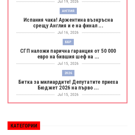
Jul 19, 2026
АНГЛИЯ
Испания чака! Аржентина възкръсна
срещу Англия и е на финал ...
Jul 16, 2026
ББР
СГП наложи парична гаранция от 50 000
евро на бившия шеф на ...
Jul 15, 2026
2026
Битка за милиардите! Депутатите приеха
Бюджет 2026 на първо ...
Jul 15, 2026
БОРАЦ
Левски разби Борац с 4:0 и продължава в
Шампионската лига
КАТЕГОРИИ
Jul 15, 2026