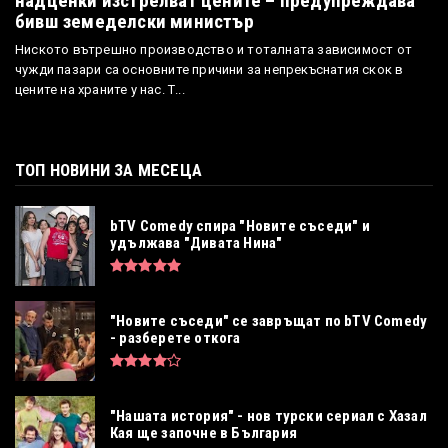
надценки изстрелват цените – предупреждава
бивш земеделски министър
Ниското вътрешно производство и тоталната зависимост от
чужди пазари са основните причини за непрекъснатия скок в
цените на храните у нас. Т...
ТОП НОВИНИ ЗА МЕСЕЦА
bTV Comedy спира "Новите съседи" и
удължава "Дивата Нина"
"Новите съседи" се завръщат по bTV Comedy
- разберете откога
"Нашата история" - нов турски сериал с Хазал
Кая ще започне в България