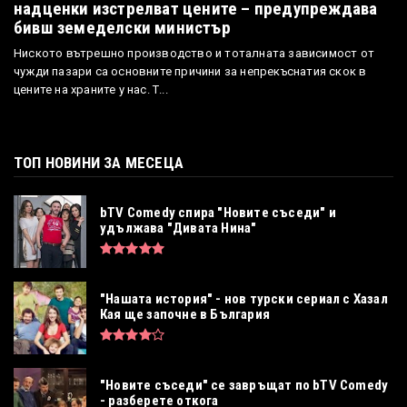
надценки изстрелват цените – предупреждава
бивш земеделски министър
Ниското вътрешно производство и тоталната зависимост от
чужди пазари са основните причини за непрекъснатия скок в
цените на храните у нас. Т...
ТОП НОВИНИ ЗА МЕСЕЦА
bTV Comedy спира "Новите съседи" и
удължава "Дивата Нина"
"Нашата история" - нов турски сериал с Хазал
Кая ще започне в България
"Новите съседи" се завръщат по bTV Comedy
- разберете откога