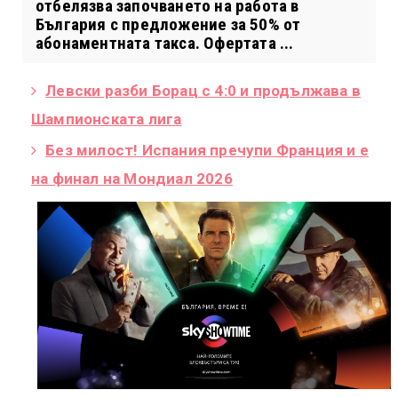
отбелязва започването на работа в
България с предложение за 50% от
абонаментната такса. Офертата ...
Левски разби Борац с 4:0 и продължава в
Шампионската лига
Без милост! Испания пречупи Франция и е
на финал на Мондиал 2026