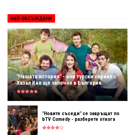
НАЙ-ОБСЪЖДАНИ
"Нашата история" - нов турски сериал с
Хазал Кая ще започне в България
"Новите съседи" се завръщат по
bTV Comedy - разберете откога