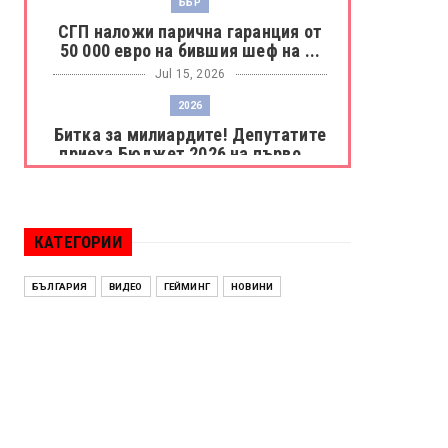
ББР
СГП наложи парична гаранция от
50 000 евро на бившия шеф на ...
Jul 15, 2026
2026
Битка за милиардите! Депутатите
приеха Бюджет 2026 на първо ...
Jul 15, 2026
БОРАЦ
Левски разби Борац с 4:0 и
КАТЕГОРИИ
продължава в Шампионската
лига
БЪЛГАРИЯ
ВИДЕО
ГЕЙМИНГ
НОВИНИ
Jul 15, 2026
ИСПАНИЯ
Без милост! Испания пречупи
Франция и е на финал на Мондиал
...
Jul 15, 2026