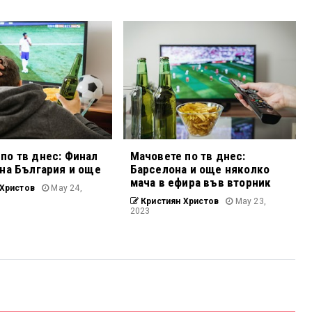
по тв днес: Финал
Мачовете по тв днес:
 на България и още
Барселона и още няколко
мача в ефира във вторник
Христов
May 24,
Кристиян Христов
May 23,
2023