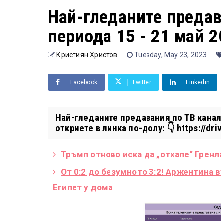
Най-гледаните предав
периода 15 - 21 май 2
Кристиян Христов
Tuesday, May 23, 2023
Facebook
Twitter
Linkedin
Най-гледаните предавания по ТВ канали
откриете в линка по-долу: 👇 https://driv
Тръмп отново иска да „отхапе“ Грен
От 0:2 до безумното 3:2! Аржентина 
Египет у дома