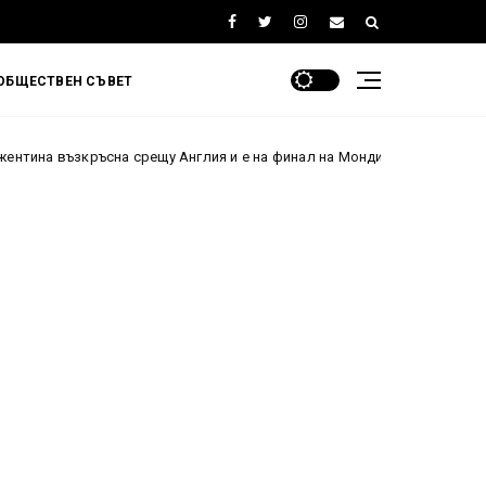
ОБЩЕСТВЕН СЪВЕТ
ръсна срещу Англия и е на финал на Мондиал 2026 след паметен обрат