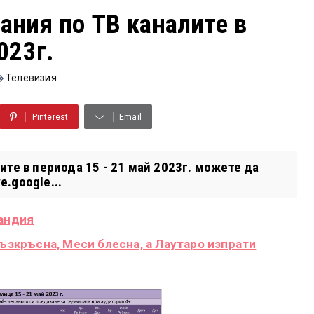
ания по ТВ каналите в
023г.
Телевизия
Pinterest
Email
те в периода 15 - 21 май 2023г. можете да
e.google...
ландия
възкръсна, Меси блесна, а Лаутаро изпрати