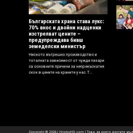
Българската храна става лукс:
70% внос и двойни надценки
изстрелват цените –
предупреждава бивш
земеделски министър
Ниското вътрешно производство и
тоталната зависимост от чужди пазари
са основните причини за непрекъснатия
скок в цените на храните у нас. Т...
Copyright ©
2026 | HristovHQ.com | Това, за което другите мълч