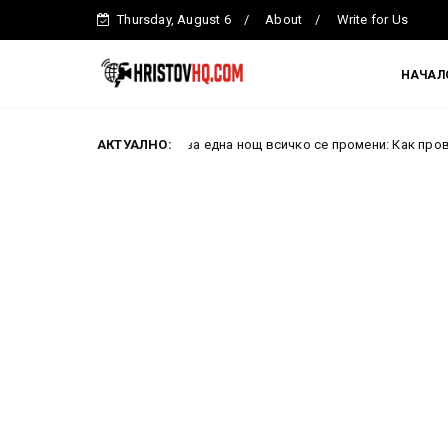
Thursday, August 6
About
Write for Us
НАЧАЛ
Преди 10 години за една нощ всичко се промени: Как проваленият пр
АКТУАЛНО: