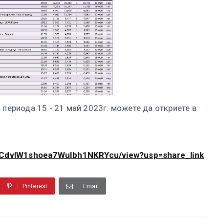
 периода 15 - 21 май 2023г. можете да откриете в
vu9CdvlW1shoea7WuIbh1NKRYcu/view?usp=share_link
Pinterest
Email