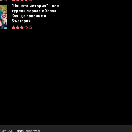
"Нашата история" - нов
турски сериал с Хазал
Кая ще започне в
България
ат | All Rights Reserved