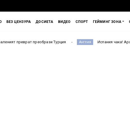
О
БЕЗ ЦЕНЗУРА
ДОСИЕТА
ВИДЕО
СПОРТ
ГЕЙМИНГ ЗОНА
еврат преобрази Турция
Испания чака! Аржентина възк
Англия