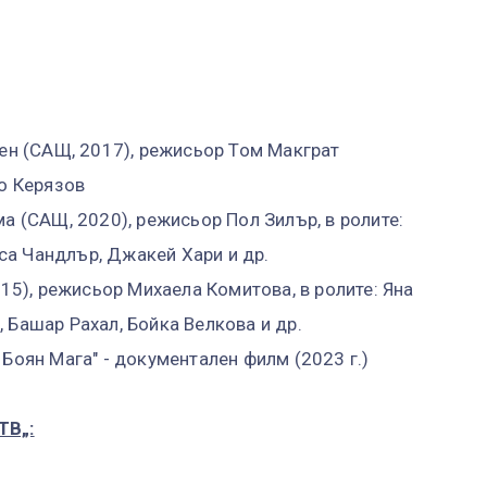
еен (САЩ, 2017), режисьор Том Макграт
чо Керязов
ма (САЩ, 2020), режисьор Пол Зилър, в ролите:
са Чандлър, Джакей Хари и др.
015), режисьор Михаела Комитова, в ролите: Яна
 Башар Рахал, Бойка Велкова и др.
 Боян Мага" - документален филм (2023 г.)
ТВ„: