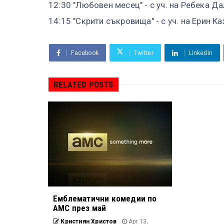
12:30 "Любовен месец" - с уч. на Ребека Д
14:15 "Скрити съкровища" - с уч. на Ерин К
Facebook
Twitter
Linkedin
RELATED POSTS
Емблематични комедии по
AMC през май
Кристиян Христов
Apr 13,