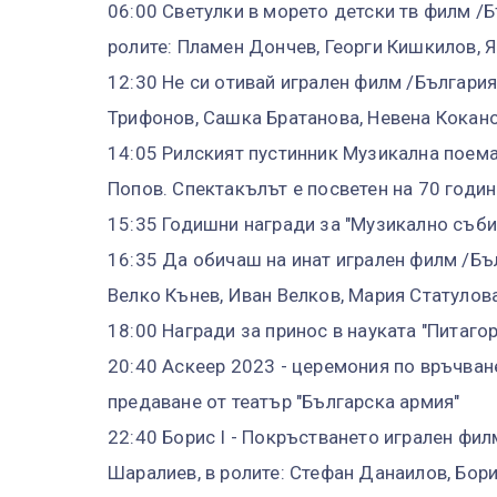
06:00 Светулки в морето детски тв филм /Б
ролите: Пламен Дончев, Георги Кишкилов, Я
12:30 Не си отивай игрален филм /България
Трифонов, Сашка Братанова, Невена Коканов
14:05 Рилският пустинник Музикална поема 
Попов. Спектакълът е посветен на 70 годи
15:35 Годишни награди за "Музикално събит
16:35 Да обичаш на инат игрален филм /Бъл
Велко Кънев, Иван Велков, Мария Статулова
18:00 Награди за принос в науката "Питаг
20:40 Аскеер 2023 - церемония по връчван
предаване от театър "Българска армия"
22:40 Борис I - Покръстването игрален филм
Шаралиев, в ролите: Стефан Данаилов, Бори