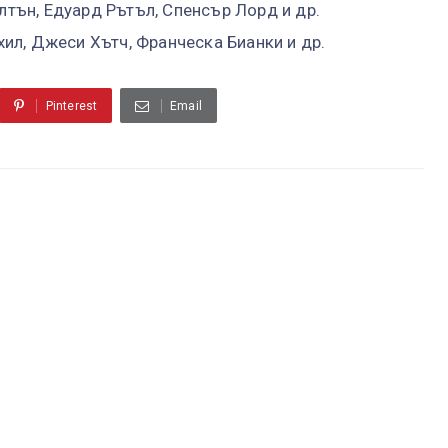
алтън, Едуард Рътъл, Спенсър Лорд и др.
ахил, Джеси Хътч, Франческа Бианки и др.
Pinterest
Email