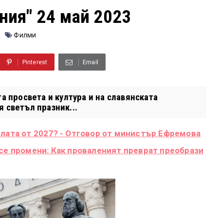
ния" 24 май 2023
Филми
Pinterest
Email
а просвета и култура и на славянската
 светъл празник...
плата от 2027? - Отговор от министър Ефремова
 се промени: Как проваленият преврат преобрази