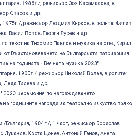
ългария, 1988г./, режисьор Зоя Касамакова, в
вор Спасов и др.
, 1975г./, режисьор Людмил Кирков, в ролите: Филип
а, Васил Попов, Георги Русев и др.
по текст на Тихомир Павлов и музика на отец Кирил
ни от Възстановяването на Българската патриаршия
ие на годината - Вечната музика 2023"
гария, 1985г./, режисьор Николай Волев, в ролите:
, Леда Тасева и др.
ор" 2023 церемония по награждаването
е на годишните награди за театрално изкуство пряко
 /България, 1984г./, 1 част, режисьор Борислав
с Луканов, Коста Цонев, Антоний Генов, Анета