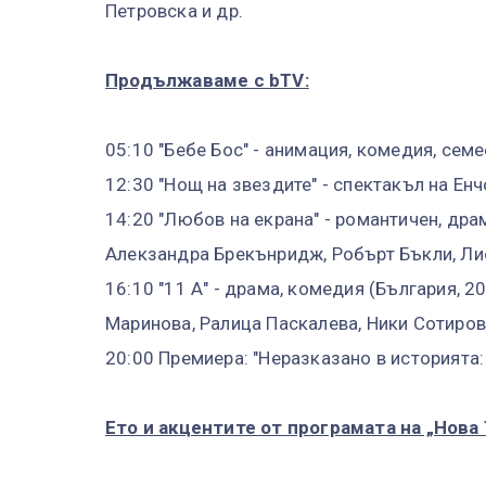
Петровска и др.
Продължаваме с bTV:
05:10 "Бебе Бос" - анимация, комедия, сем
12:30 "Нощ на звездите" - спектакъл на Ен
14:20 "Любов на екрана" - романтичен, дра
Алекзандра Брекънридж, Робърт Бъкли, Ли
16:10 "11 А" - драма, комедия (България, 2
Маринова, Ралица Паскалева, Ники Сотиров,
20:00 Премиера: "Неразказано в историята:
Ето и акцентите от програмата на „Нова 