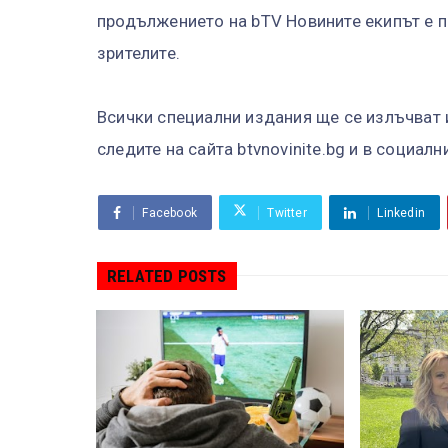
продължението на bTV Новините екипът е 
зрителите.
Всички специални издания ще се излъчват и
следите на сайта btvnovinite.bg и в социал
Facebook
Twitter
Linkedin
RELATED POSTS