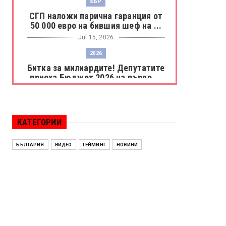
ББР
СГП наложи парична гаранция от
50 000 евро на бившия шеф на ...
Jul 15, 2026
2026
Битка за милиардите! Депутатите
приеха Бюджет 2026 на първо ...
Jul 15, 2026
БОРАЦ
Левски разби Борац с 4:0 и
КАТЕГОРИИ
продължава в Шампионската
лига
БЪЛГАРИЯ
ВИДЕО
ГЕЙМИНГ
НОВИНИ
Jul 15, 2026
ИСПАНИЯ
Без милост! Испания пречупи
Франция и е на финал на Мондиал
...
Jul 15, 2026