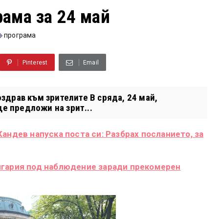
рама за 24 май
програма
Pinterest
Email
драв към зрителите В сряда, 24 май,
ще предложи на зрит...
андев напуска поста си: Разбрах посланието, за
лгария под наблюдение заради прекомерен