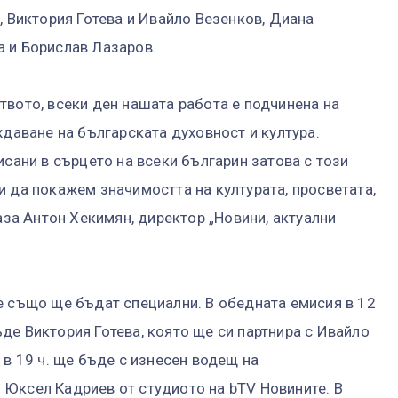
, Виктория Готева и Ивайло Везенков, Диана
а и Борислав Лазаров.
твото, всеки ден нашата работа е подчинена на
ждаване на българската духовност и култура.
исани в сърцето на всеки българин затова с този
и да покажем значимостта на културата, просветата,
каза Антон Хекимян, директор „Новини, актуални
е също ще бъдат специални. В обедната емисия в 12
де Виктория Готева, която ще си партнира с Ивайло
 в 19 ч. ще бъде с изнесен водещ на
Юксел Кадриев от студиото на bTV Новините. В