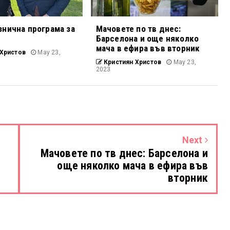
знична програма за
Мачовете по тв днес:
Барселона и още няколко
мача в ефира във вторник
Христов
May 23,
Кристиян Христов
May 23,
2023
Next
Мачовете по тв днес: Барселона и
още няколко мача в ефира във
вторник