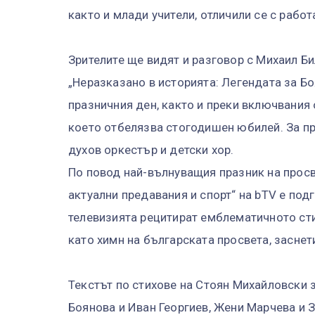
както и млади учители, отличили се с работ
Зрителите ще видят и разговор с Михаил Б
„Неразказано в историята: Легендата за Бо
празничния ден, както и преки включвания 
което отбелязва стогодишен юбилей. За пр
духов оркестър и детски хор.
По повод най-вълнуващия празник на просв
актуални предавания и спорт“ на bTV е под
телевизията рецитират емблематичното ст
като химн на българската просвета, заснет
Текстът по стихове на Стоян Михайловски 
Боянова и Иван Георгиев, Жени Марчева и 