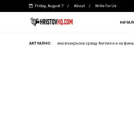
Friday, August 7
About
Write for Us
НАЧАЛ
 чака! Аржентина възкръсна срещу Англия и е на финал на Мондиал 20
АКТУАЛНО: