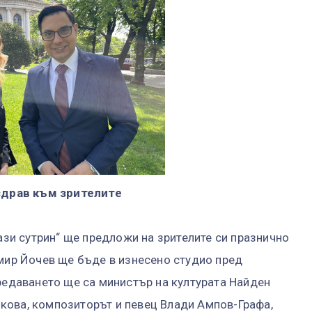
драв към зрителите
Тази сутрин“ ще предложи на зрителите си празнично
имир Йочев ще бъде в изнесено студио пред
предаването ще са министър на културата Найден
кова, композиторът и певец Влади Ампов-Графа,