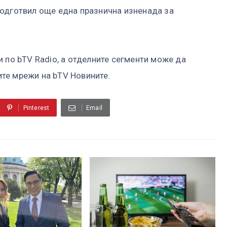
подготвил още една празнична изненада за
 по bTV Radio, а отделните сегменти може да
ните мрежи на bTV Новините.
Pinterest
Email