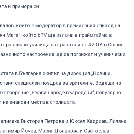
ата и примера си.
илалов, който е модератор в премиерния епизод на
ян Мага“, който bTV ще излъчи в праймтайма в
от различни училища в страната и от 42 ОУ в София,
азничното настроение ще се погрижат и ученически
етата в България екипът на дирекция „Новини,
готвил специален поздрав за зрителите. Водещи на
ихотворение „Върви народе възродени“, популярно
и на знакови места в столицата.
записаха Виктория Петрова и Юксел Кадриев, Лиляна
Златимир Йочев, Мария Цънцарва и Светослав