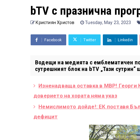
bTV с празнична прог
Кристиян Христов
Tuesday, May 23, 2023
Facebook
Twitter
Linkedin
Водещи на медията с емблематичен поз
сутрешният блок на bTV „Тази сутрин“ 
Изненадваща оставка в МВР! Георги К
доверието на хората няма указ
Немислимото дойде!: ЕК поставя Бъ
дефицит