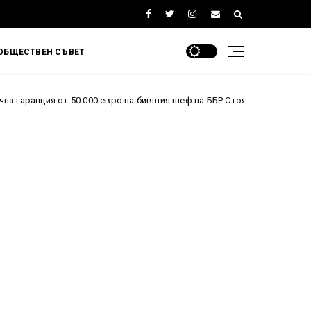
ОБЩЕСТВЕН СЪВЕТ
 50 000 евро на бившия шеф на ББР Стоян Мавродиев
Би
2026