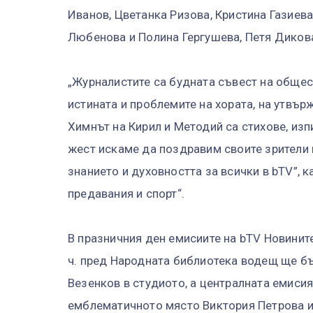
Иванов, Цветанка Ризова, Кристина Газиева
Любенова и Полина Гергушева, Петя Диков
„Журналистите са будната съвест на общес
истината и проблемите на хората, на утвър
Химнът на Кирил и Методий са стихове, изп
жест искаме да поздравим своите зрители 
знанието и духовността за всички в bTV”, 
предавания и спорт“.
В празничния ден емисиите на bTV Новинит
ч. пред Народната библиотека водещ ще бъ
Везенков в студиото, а централната емисия
емблематичното място Виктория Петрова и 