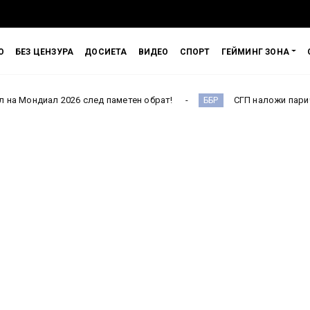
О
БЕЗ ЦЕНЗУРА
ДОСИЕТА
ВИДЕО
СПОРТ
ГЕЙМИНГ ЗОНА
26 след паметен обрат!
СГП наложи парична гаранция от
ББР