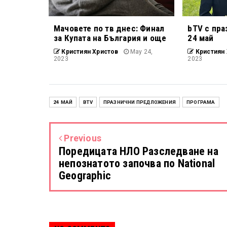
Мачовете по тв днес: Финал
bTV с пра
за Купата на България и още
24 май
Кристиян Христов
May 24,
Кристиян 
2023
2023
24 МАЙ
BTV
ПРАЗНИЧНИ ПРЕДЛОЖЕНИЯ
ПРОГРАМА
Previous
Поредицата НЛО Разследване на
непознатото започва по National
Geographic