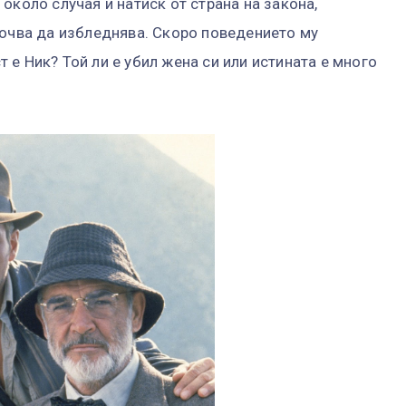
около случая и натиск от страна на закона,
почва да избледнява. Скоро поведението му
е Ник? Той ли е убил жена си или истината е много