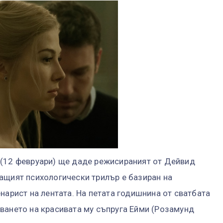
 (12 февруари) ще даде режисираният от Дейвид
ащият психологически трилър е базиран на
нарист на лентата. На петата годишнина от сватбата
ването на красивата му съпруга Ейми (Розамунд