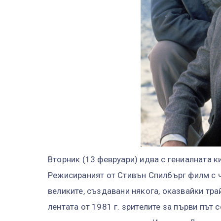
Вторник (13 февруари) идва с гениалната к
Режисираният от Стивън Спилбърг филм с че
великите, създавани някога, оказвайки тра
лентата от 1981 г. зрителите за първи път