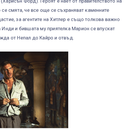
(Харисън Форд). Героят е нает от правителството на
 се смята, че все още се съхраняват каменните
астие, за агентите на Хитлер е също толкова важно
а Инди и бившата му приятелка Марион се впускат
жда от Непал до Кайро и отвъд.