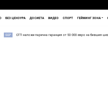
О
БЕЗ ЦЕНЗУРА
ДОСИЕТА
ВИДЕО
СПОРТ
ГЕЙМИНГ ЗОНА
ожи парична гаранция от 50 000 евро на бившия шеф на ББР Стоян Ма