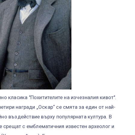
ино класика "Похитителите на изчезналия кивот".
тири награди „Оскар“ се смята за един от най-
йно въздействие върху популярната култура. В
 се срещат с емблематичния известен археолог и