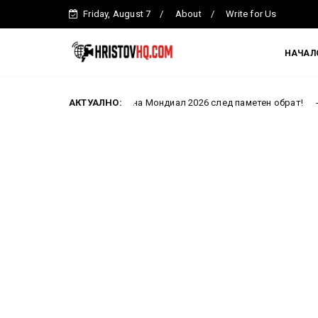
Friday, August 7
About
Write for Us
НАЧАЛ
 на финал на Мондиал 2026 след паметен обрат!
АКТУАЛНО:
СГП нал
ББР