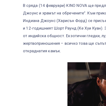
В сряда (14 февруари) KINO NOVA ще предл
Джоунс и храмът на обречените”. Към прик
Индиана Джоунс (Харисън Форд) се присъе
и 12-годишният Шорт Раунд (Ке Хуи Куан).
от индийска общност. Екзотични гледки, л
жертвоприношения – всичко това ще съпътс
откраднатия камък.