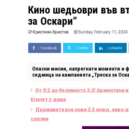
Кино шедьоври във вт
за Оскари“
Кристиян Христов
Sunday, February 11, 2024
Facebook
Twitter
Linkedin
Опасни мисии, напрегнати моменти и 
седмица на кампанията „Треска за Оскар
От 0:2 до безумното 3:2! Аржентина 
Египет у дома
Държавата взе нови 2,5 млрд. евро 
сделка