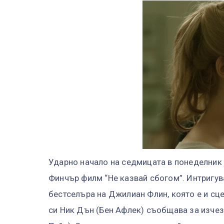
Ударно начало на седмицата в понеделник
Финчър филм “Не казвай сбогом”. Интригув
бестселъра на Джилиан Флин, която е и сце
си Ник Дън (Бен Афлек) съобщава за изчез