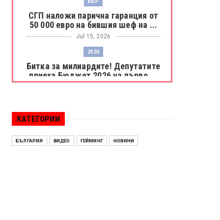
ББР
СГП наложи парична гаранция от
50 000 евро на бившия шеф на ...
Jul 15, 2026
2026
Битка за милиардите! Депутатите
приеха Бюджет 2026 на първо ...
Jul 15, 2026
БОРАЦ
Левски разби Борац с 4:0 и
КАТЕГОРИИ
продължава в Шампионската
лига
БЪЛГАРИЯ
ВИДЕО
ГЕЙМИНГ
НОВИНИ
Jul 15, 2026
ИСПАНИЯ
Без милост! Испания пречупи
Франция и е на финал на Мондиал
...
Jul 15, 2026