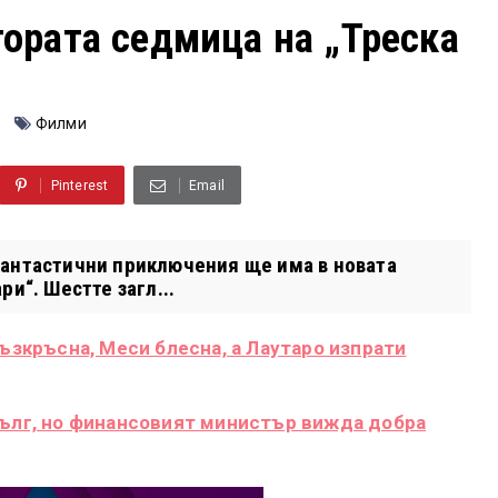
ората седмица на „Треска
Филми
Pinterest
Email
фантастични приключения ще има в новата
и“. Шестте загл...
възкръсна, Меси блесна, а Лаутаро изпрати
дълг, но финансовият министър вижда добра