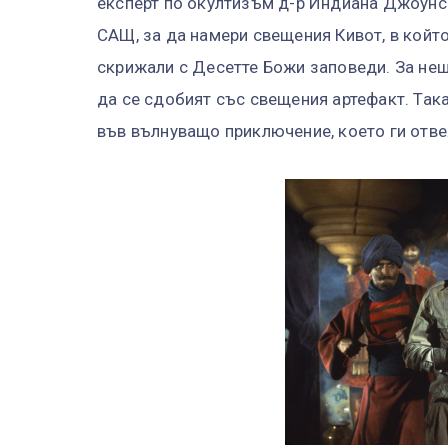
експерт по окултизъм д-р Индиана Джоунс 
САЩ, за да намери свещения Кивот, в който
скрижали с Десетте Божи заповеди. За нещ
да се сдобият със свещения артефакт. Так
във вълнуващо приключение, което ги отве