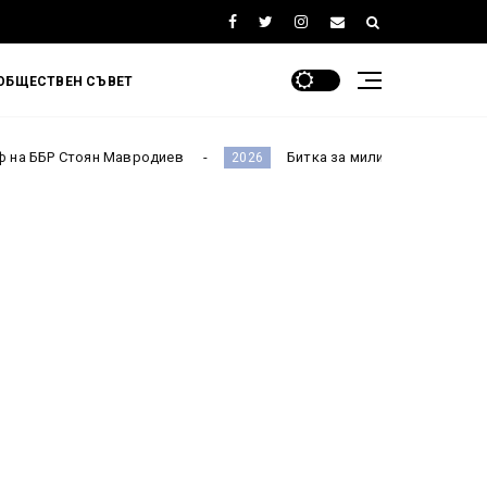
ОБЩЕСТВЕН СЪВЕТ
вродиев
Битка за милиардите! Депутатите приеха Бюдже
2026