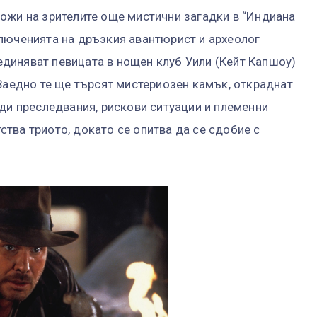
ожи на зрителите още мистични загадки в “Индиана
люченията на дръзкия авантюрист и археолог
диняват певицата в нощен клуб Уили (Кейт Капшоу)
 Заедно те ще търсят мистериозен камък, откраднат
уди преследвания, рискови ситуации и племенни
тва триото, докато се опитва да се сдобие с