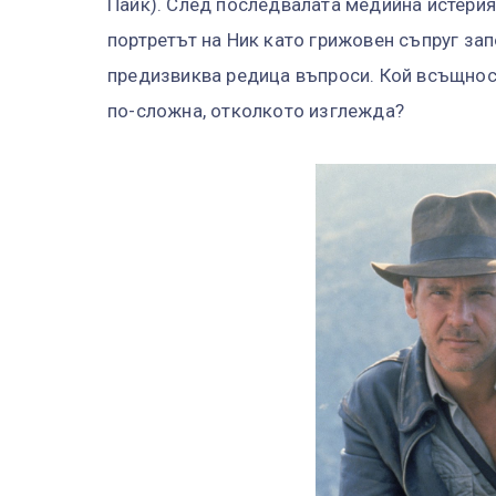
Пайк). След последвалата медийна истерия 
портретът на Ник като грижовен съпруг за
предизвиква редица въпроси. Кой всъщност 
по-сложна, отколкото изглежда?