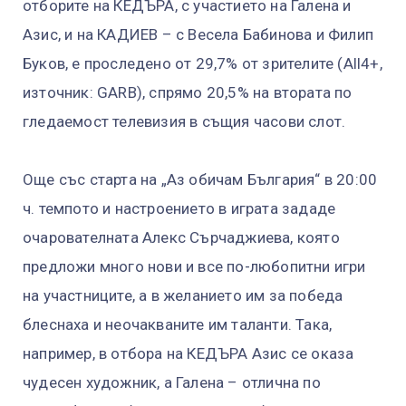
отборите на КЕДЪРА, с участието на Галена и
Азис, и на КАДИЕВ – с Весела Бабинова и Филип
Буков, е проследено от 29,7% от зрителите (All4+,
източник: GARB), спрямо 20,5% на втората по
гледаемост телевизия в същия часови слот.
Още със старта на „Аз обичам България“ в 20:00
ч. темпото и настроението в играта зададе
очарователната Алекс Сърчаджиева, която
предложи много нови и все по-любопитни игри
на участниците, а в желанието им за победа
блеснаха и неочакваните им таланти. Така,
например, в отбора на КЕДЪРА Азис се оказа
чудесен художник, а Галена – отлична по