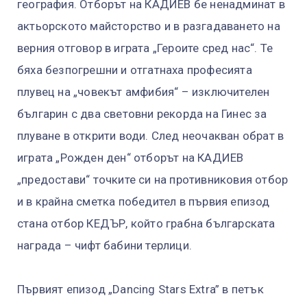
география. Отборът на КАДИЕВ бе ненадминат в
актьорското майсторство и в разгадаването на
верния отговор в играта „Героите сред нас“. Те
бяха безпогрешни и отгатнаха професията
плувец на „човекът амфибия“ – изключителен
българин с два световни рекорда на Гинес за
плуване в открити води. След неочакван обрат в
играта „Рожден ден“ отборът на КАДИЕВ
„предостави“ точките си на противниковия отбор
и в крайна сметка победител в първия епизод
стана отбор КЕДЪР, който грабна българската
награда – чифт бабини терлици.
Първият епизод „Dancing Stars Extra” в петък