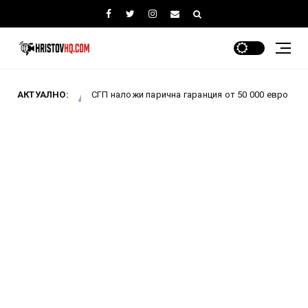
АКТУАЛНО:
СГП наложи парична гаранция от 50 000 евро на бившия шеф н
ББР