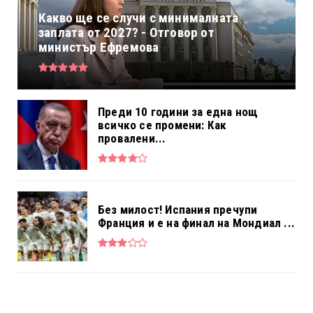
Какво ще се случи с минималната
заплата от 2027? - Отговор от
министър Ефремова
Преди 10 години за една нощ
всичко се промени: Как
провалени...
Без милост! Испания пречупи
Франция и е на финал на Мондиал ...