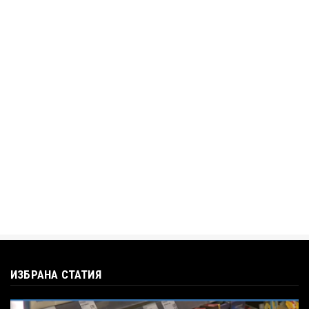
АЛЕН СИМЕОНОВ
„Дигитално робство“: Ален Симеонов за
употребата на социални...
Jul 12, 2026
BTV
Кристияна Стефанова разтърси bTV с
въпроса: Колко чаши са ну...
Jul 12, 2026
ИЗБРАНА СТАТИЯ