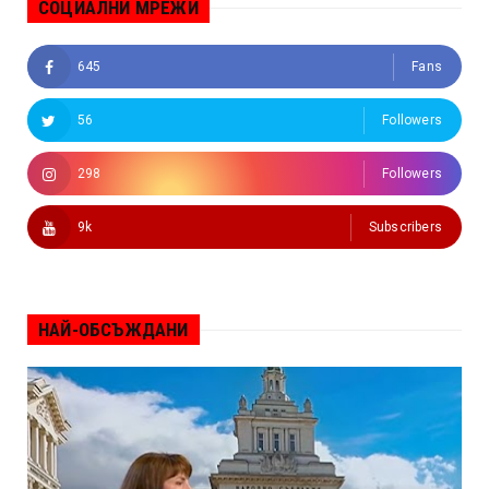
СОЦИАЛНИ МРЕЖИ
645
Fans
56
Followers
298
Followers
9k
Subscribers
НАЙ-ОБСЪЖДАНИ