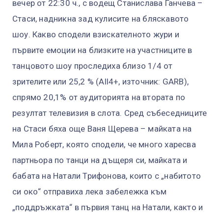
вечер от 22:30 ч., с водещ Станислава Ганчева –
Стаси, надникна зад кулисите на бляскавото
шоу. Какво сподели взискателното жури и
първите емоции на близките на участниците в
танцовото шоу проследиха близо 1/4 от
зрителите или 25,2 % (All4+, източник: GARB),
спрямо 20,1% от аудиторията на втората по
резултат телевизия в слота. Сред събеседниците
на Стаси бяха още Ваня Щерева – майката на
Мила Роберт, която сподели, че много харесва
партньора по танци на дъщеря си, майката и
бабата на Натали Трифонова, които с „набитото
си око“ отправиха лека забележка към
„поддръжката“ в първия танц на Натали, както и