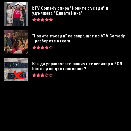
bTV Comedy спира "Новите съседи" и
удължава "Дивата Нина"
"Новите съседи" се завръщат по bTV Comedy
- разберете откога
Как да управлявате вашият телевизор и EON
box с едно дистанционно?