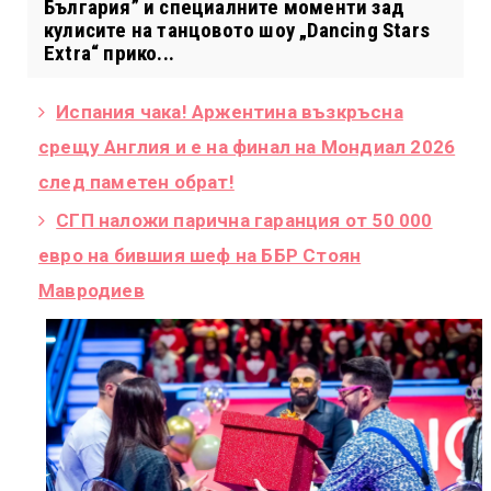
България” и специалните моменти зад
кулисите на танцовото шоу „Dancing Stars
Extra“ прико...
Испания чака! Аржентина възкръсна
срещу Англия и е на финал на Мондиал 2026
след паметен обрат!
СГП наложи парична гаранция от 50 000
евро на бившия шеф на ББР Стоян
Мавродиев