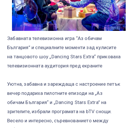
Забавната телевизионна игра “Аз обичам
България” и специалните моменти зад кулисите
на танцовото шоу „Dancing Stars Extra“ приковаха
телевизионната аудитория пред екраните
Уютна, забавна и зареждаща с настроение петък
вечер подариха пилотните епизоди на „Аз
обичам България“ и „Dancing Stars Extra” на
зрителите, избрали програмата на bTV снощи.
Весело и интересно, съревнованието между