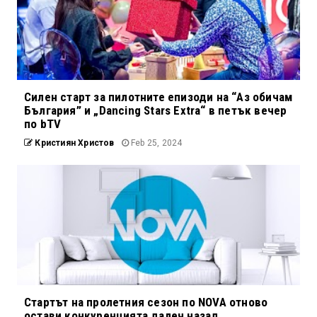
Силен старт за пилотните епизоди на “Аз обичам
България” и „Dancing Stars Extra“ в петък вечер
по bTV
Кристиян Христов
Feb 25, 2024
Стартът на пролетния сезон по NOVA отново
остави конкуренцията далеч назад