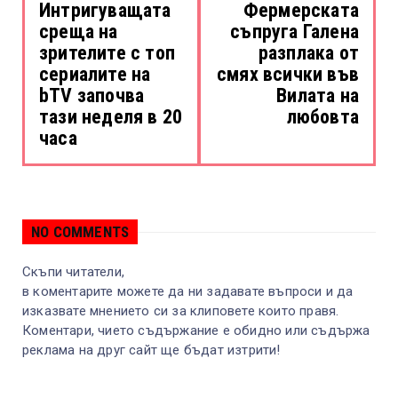
Интригуващата
Фермерската
среща на
съпруга Галена
зрителите с топ
разплака от
сериалите на
смях всички във
bTV започва
Вилата на
тази неделя в 20
любовта
часа
NO COMMENTS
Скъпи читатели,
в коментарите можете да ни задавате въпроси и да
изказвате мнението си за клиповете които правя.
Коментари, чието съдържание е обидно или съдържа
реклама на друг сайт ще бъдат изтрити!