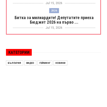
Jul 15, 2026
2026
Битка за милиардите! Депутатите приеха
Бюджет 2026 на първо ...
Jul 15, 2026
БОРАЦ
Левски разби Борац с 4:0 и продължава в
Шампионската лига
КАТЕГОРИИ
Jul 15, 2026
ИСПАНИЯ
БЪЛГАРИЯ
ВИДЕО
ГЕЙМИНГ
НОВИНИ
Без милост! Испания пречупи Франция и е
на финал на Мондиал ...
Jul 15, 2026
БЕНЯМИН НЕТАНЯХУ
Краят на ерата Нетаняху? Израел влиза в
най-напрегнатата пол...
Jul 13, 2026