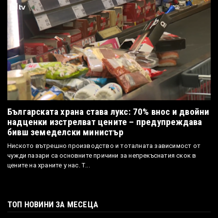
Българската храна става лукс: 70% внос и двойни
надценки изстрелват цените – предупреждава
бивш земеделски министър
Ниското вътрешно производство и тоталната зависимост от
чужди пазари са основните причини за непрекъснатия скок в
цените на храните у нас. Т...
ТОП НОВИНИ ЗА МЕСЕЦА