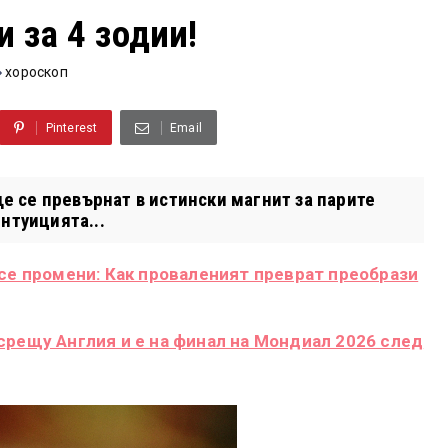
 за 4 зодии!
хороскоп
Pinterest
Email
ще се превърнат в истински магнит за парите
нтуицията...
 се промени: Как проваленият преврат преобрази
срещу Англия и е на финал на Мондиал 2026 след