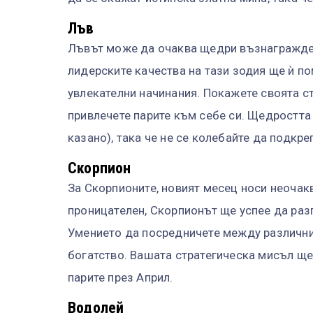
Лъв
Лъвът може да очаква щедри възнагражден
лидерските качества на тази зодия ще ѝ п
увлекателни начинания. Покажете своята ст
привлечете парите към себе си. Щедростт
казано), така че не се колебайте да подкреп
Скорпион
За Скорпионите, новият месец носи неочак
проницателен, Скорпионът ще успее да разп
Умението да посредничете между различни 
богатство. Вашата стратегическа мисъл ще 
парите през Април.
Водолей