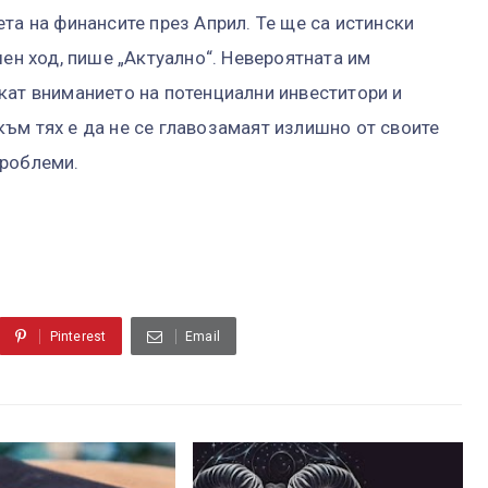
та на финансите през Април. Те ще са истински
шен ход, пише „Актуално“. Невероятната им
кат вниманието на потенциални инвеститори и
ъм тях е да не се главозамаят излишно от своите
проблеми.
Pinterest
Email