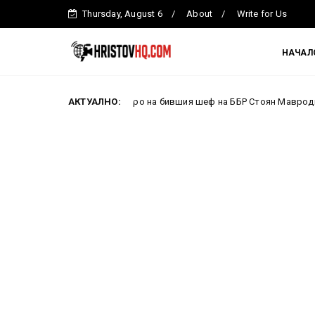
Thursday, August 6
About
Write for Us
НАЧАЛ
я от 50 000 евро на бившия шеф на ББР Стоян Мавродиев
АКТУАЛНО:
2026