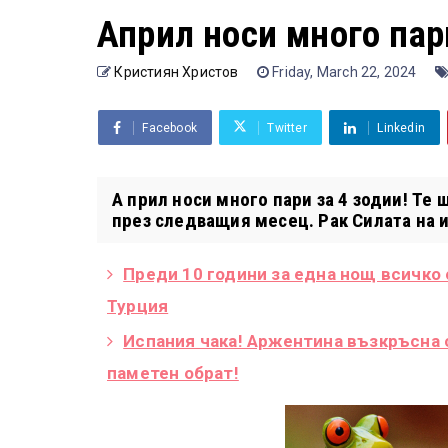
Април носи много пари
Кристиян Христов
Friday, March 22, 2024
Facebook
Twitter
Linkedin
А прил носи много пари за 4 зодии! Те 
през следващия месец. Рак Силата на и
Преди 10 години за една нощ всичко
Турция
Испания чака! Аржентина възкръсна 
паметен обрат!