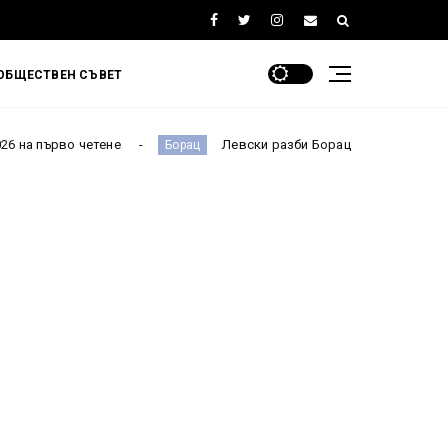
ОБЩЕСТВЕН СЪВЕТ
ене
Левски разби Борац с 4:0 и продължава в Шампионс
Борац