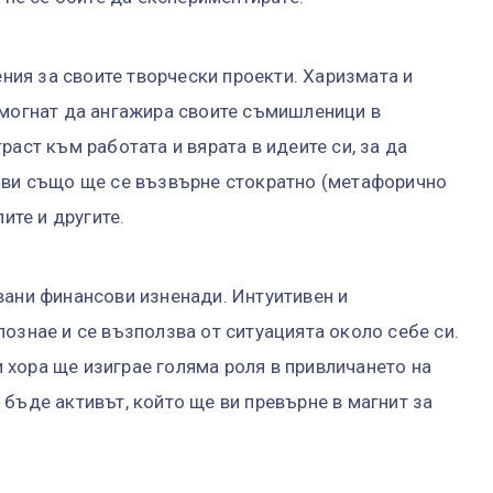
ия за своите творчески проекти. Харизмата и
омогнат да ангажира своите съмишленици в
раст към работата и вярата в идеите си, за да
а ви също ще се възвърне стократно (метафорично
ите и другите.
вани финансови изненади. Интуитивен и
ознае и се възползва от ситуацията около себе си.
хора ще изиграе голяма роля в привличането на
бъде активът, който ще ви превърне в магнит за