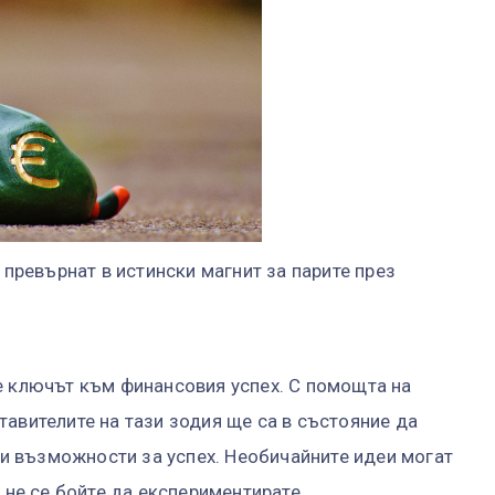
 превърнат в истински магнит за парите през
е ключът към финансовия успех. С помощта на
тавителите на тази зодия ще са в състояние да
 възможности за успех. Необичайните идеи могат
е не се бойте да експериментирате.