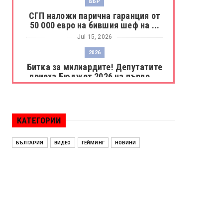
ББР
СГП наложи парична гаранция от
50 000 евро на бившия шеф на ...
Jul 15, 2026
2026
Битка за милиардите! Депутатите
приеха Бюджет 2026 на първо ...
Jul 15, 2026
БОРАЦ
Левски разби Борац с 4:0 и
КАТЕГОРИИ
продължава в Шампионската
лига
БЪЛГАРИЯ
ВИДЕО
ГЕЙМИНГ
НОВИНИ
Jul 15, 2026
ИСПАНИЯ
Без милост! Испания пречупи
Франция и е на финал на Мондиал
...
Jul 15, 2026