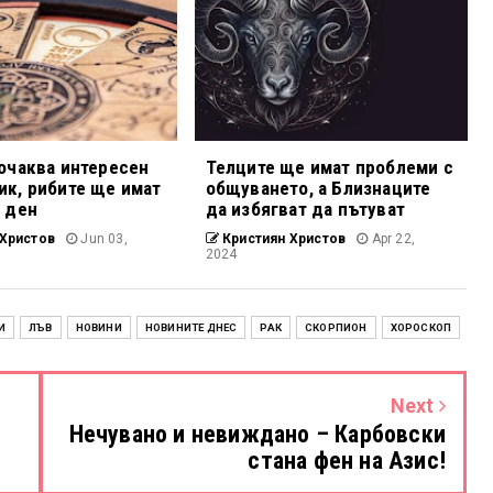
очаква интересен
Телците ще имат проблеми с
к, рибите ще имат
общуването, а Близнаците
 ден
да избягват да пътуват
Христов
Jun 03,
Кристиян Христов
Apr 22,
2024
И
ЛЪВ
НОВИНИ
НОВИНИТЕ ДНЕС
РАК
СКОРПИОН
ХОРОСКОП
Next
Нечувано и невиждано – Карбовски
стана фен на Азис!