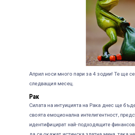
Април носи много пари за 4 зодии! Те ще се
следващия месец.
Рак
Силата на интуицията на Рака днес ще бъд
своята емоционална интелигентност, предс
идентифицират най-подходящите финансови
да се окажат истинска златна мина, така ч