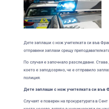
Дете заплаши с нож учителката си във Фра
отправени заплахи срещу преподавателката
По случая е започнало разследване. Става 
което е заподозряно, че е отправило запла
полиция.
Дете заплаши с нож учителката си във 
Случаят е поверен на прокуратурата в Сент
което носело детето в ученическата си чан