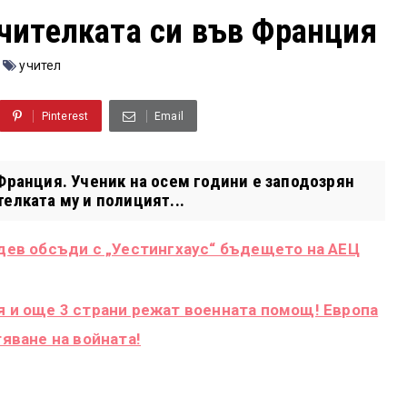
чителката си във Франция
учител
Pinterest
Email
Франция. Ученик на осем години е заподозрян
елката му и полицият...
адев обсъди с „Уестингхаус“ бъдещето на АЕЦ
я и още 3 страни режат военната помощ! Европа
тяване на войната!