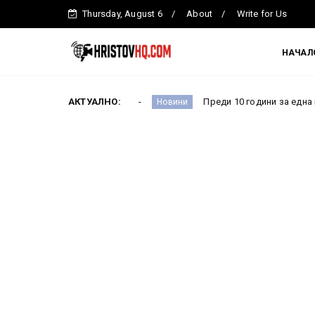
Thursday, August 6
About
Write for Us
НАЧАЛ
истър Ефремова
АКТУАЛНО:
Преди 10 години за една нощ всичко 
Новини