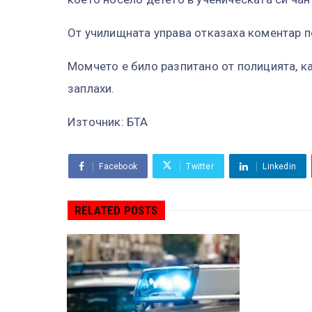
От училищната управа отказаха коментар п
Момчето е било разпитано от полицията, ка
заплахи.
Източник: БТА
Facebook
Twitter
Linkedin
RELATED POSTS