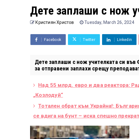
Дете заплаши с нож у
Кристиян Христов
Tuesday, March 26, 2024
Facebook
Twitter
Linkedin
Дете заплаши с нож учителката си във 
за отправени заплахи срещу преподават
Над 55 млрд. евро и два реактора: Р
„Козлодуй“
Тотален обрат към Украйна!: Българи
се вдига на бунт – иска спешно прекра