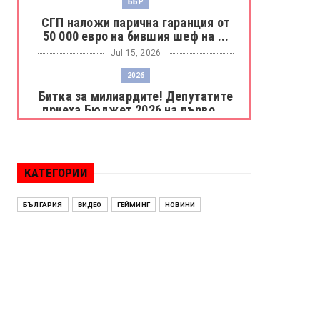
ББР
СГП наложи парична гаранция от
50 000 евро на бившия шеф на ...
Jul 15, 2026
2026
Битка за милиардите! Депутатите
приеха Бюджет 2026 на първо ...
Jul 15, 2026
БОРАЦ
Левски разби Борац с 4:0 и
КАТЕГОРИИ
продължава в Шампионската
лига
БЪЛГАРИЯ
ВИДЕО
ГЕЙМИНГ
НОВИНИ
Jul 15, 2026
ИСПАНИЯ
Без милост! Испания пречупи
Франция и е на финал на Мондиал
...
Jul 15, 2026