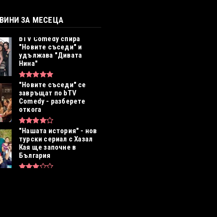
ОВИНИ ЗА МЕСЕЦА
bTV Comedy спира
"Новите съседи" и
удължава "Дивата
Нина"
"Новите съседи" се
завръщат по bTV
Comedy - разберете
откога
"Нашата история" - нов
турски сериал с Хазал
Кая ще започне в
България