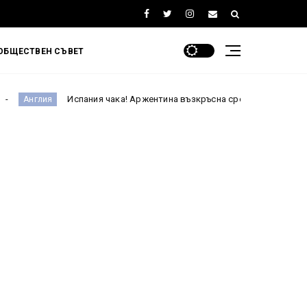
ОБЩЕСТВЕН СЪВЕТ
Испания чака! Аржентина възкръсна срещу Англия и е на финал на 