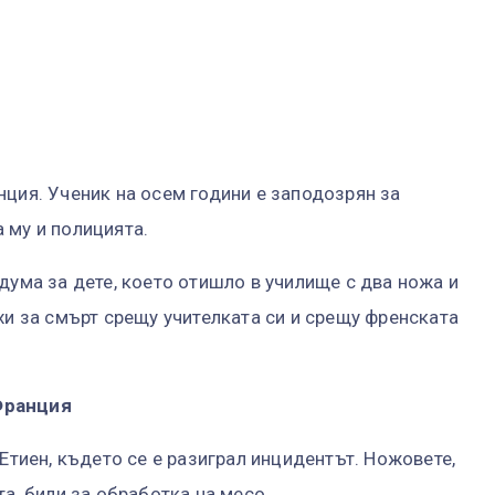
нция. Ученик на осем години е заподозрян за
 му и полицията.
дума за дете, което отишло в училище с два ножа и
хи за смърт срещу учителката си и срещу френската
Франция
 Етиен, където се е разиграл инцидентът. Ножовете,
та, били за обработка на месо.