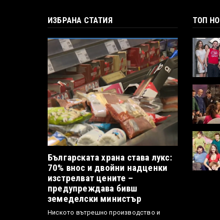
ИЗБРАНА СТАТИЯ
ТОП Н
Българската храна става лукс:
70% внос и двойни надценки
изстрелват цените –
предупреждава бивш
земеделски министър
Ниското вътрешно производство и