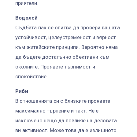
приятели.
Водолей
Съдбата пак се опитва да провери вашата
устойчивост, целеустременост и вярност
към житейските принципи. Вероятно няма
да бъдете достатъчно обективни към
околните. Проявете търпимост и
спокойствие.
Риби
В отношенията си с близките проявете
максимално търпение и такт. Не е
изключено нещо да повлияе на деловата
ви активност. Може това да е излишното