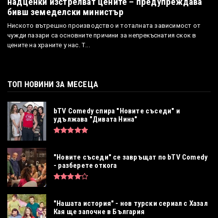
надценки изстрелват цените – предупреждава
бивш земеделски министър
Ниското вътрешно производство и тоталната зависимост от
чужди пазари са основните причини за непрекъснатия скок в
цените на храните у нас. Т...
ТОП НОВИНИ ЗА МЕСЕЦА
bTV Comedy спира "Новите съседи" и
удължава "Дивата Нина"
"Новите съседи" се завръщат по bTV Comedy
- разберете откога
"Нашата история" - нов турски сериал с Хазал
Кая ще започне в България