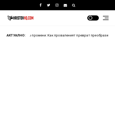
чко се промени: Как проваленият преврат преобрази Турция
АКТУАЛНО:
Ан