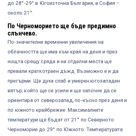
до 28°-29° в Югоизточна България, в София –
около 21°.
По Черноморието ще бъде предимно
слънчево.
По-значителни временни увеличения на
облачността ще има към края на деня и през
нощта срещу сряда и на отделни места ще
превали краткотраен дъжд. Възможно е и да
прегърми. Ще духа слаб и умерен югозападен
вятър, който ще се усили и ще започне да се
ориентира от северозапад, по-късно през деня и
по южното крайбрежие. Максималните
температури ще бъдат от 21° по Северното
Черноморие до 29° по Южното. Температурата