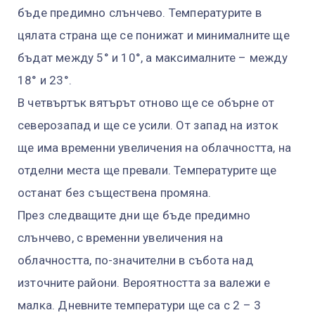
бъде предимно слънчево. Температурите в
цялата страна ще се понижат и минималните ще
бъдат между 5° и 10°, а максималните – между
18° и 23°.
В четвъртък вятърът отново ще се обърне от
северозапад и ще се усили. От запад на изток
ще има временни увеличения на облачността, на
отделни места ще превали. Температурите ще
останат без съществена промяна.
През следващите дни ще бъде предимно
слънчево, с временни увеличения на
облачността, по-значителни в събота над
източните райони. Вероятността за валежи е
малка. Дневните температури ще са с 2 – 3