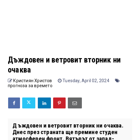
Дъждовен и ветровит вторник ни
очаква
Кристиян Христов
Tuesday, April 02, 2024
прогноза за времето
Д ъждовен и ветровит вторник ни очаква.
Днес през страната ще премине студен
атмосферен фронт. Вятърът от запад-