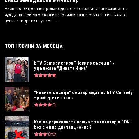
Ниското вътрешно производство и тоталната зависимост от
чужди пазари са основните причини за непрекъснатия скок в
цените на храните у нас. Т...
ТОП НОВИНИ ЗА МЕСЕЦА
bTV Comedy спира "Новите съседи" и
удължава "Дивата Нина"
"Новите съседи" се завръщат по bTV Comedy
- разберете откога
Как да управлявате вашият телевизор и EON
box с едно дистанционно?