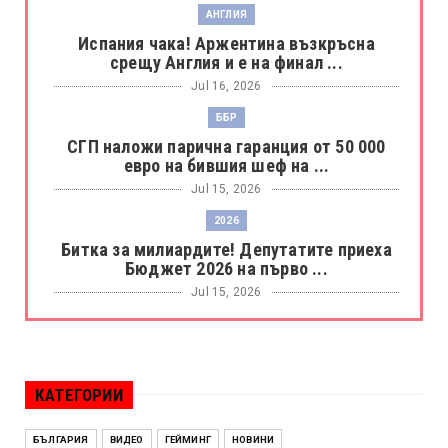
АНГЛИЯ
Испания чака! Аржентина възкръсна
срещу Англия и е на финал ...
Jul 16, 2026
ББР
СГП наложи парична гаранция от 50 000
евро на бившия шеф на ...
Jul 15, 2026
2026
Битка за милиардите! Депутатите приеха
Бюджет 2026 на първо ...
Jul 15, 2026
БОРАЦ
Левски разби Борац с 4:0 и продължава в
Шампионската лига
КАТЕГОРИИ
Jul 15, 2026
ИСПАНИЯ
БЪЛГАРИЯ
ВИДЕО
ГЕЙМИНГ
НОВИНИ