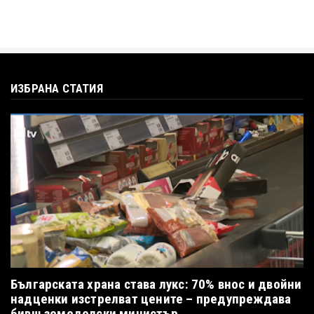
ИЗБРАНА СТАТИЯ
Българската храна става лукс: 70% внос и двойни
надценки изстрелват цените – предупреждава
бивш земеделски министър