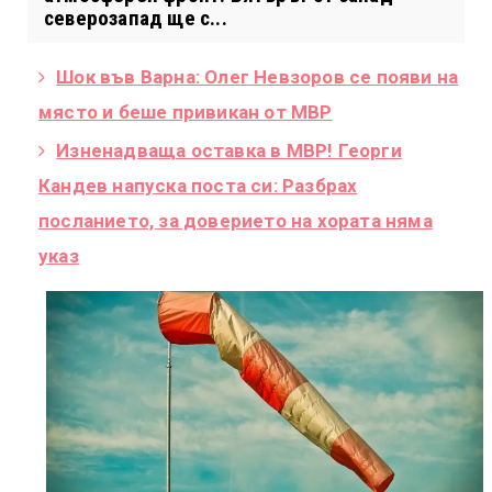
северозапад ще с...
Шок във Варна: Олег Невзоров се появи на
място и беше привикан от МВР
Изненадваща оставка в МВР! Георги
Кандев напуска поста си: Разбрах
посланието, за доверието на хората няма
указ