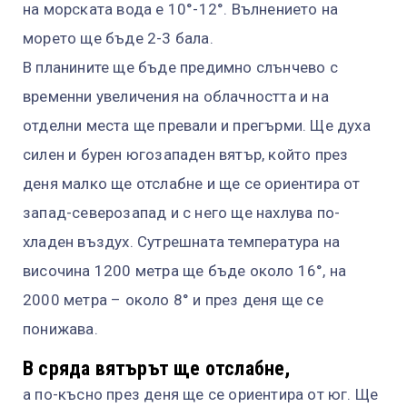
на морската вода е 10°-12°. Вълнението на
морето ще бъде 2-3 бала.
В планините ще бъде предимно слънчево с
временни увеличения на облачността и на
отделни места ще превали и прегърми. Ще духа
силен и бурен югозападен вятър, който през
деня малко ще отслабне и ще се ориентира от
запад-северозапад и с него ще нахлува по-
хладен въздух. Сутрешната температура на
височина 1200 метра ще бъде около 16°, на
2000 метра – около 8° и през деня ще се
понижава.
В сряда вятърът ще отслабне,
а по-късно през деня ще се ориентира от юг. Ще