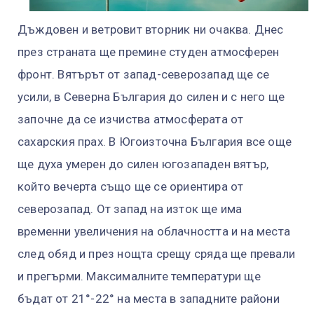
Дъждовен и ветровит вторник ни очаква. Днес
през страната ще премине студен атмосферен
фронт. Вятърът от запад-северозапад ще се
усили, в Северна България до силен и с него ще
започне да се изчиства атмосферата от
сахарския прах. В Югоизточна България все още
ще духа умерен до силен югозападен вятър,
който вечерта също ще се ориентира от
северозапад. От запад на изток ще има
временни увеличения на облачността и на места
след обяд и през нощта срещу сряда ще превали
и прегърми. Максималните температури ще
бъдат от 21°-22° на места в западните райони