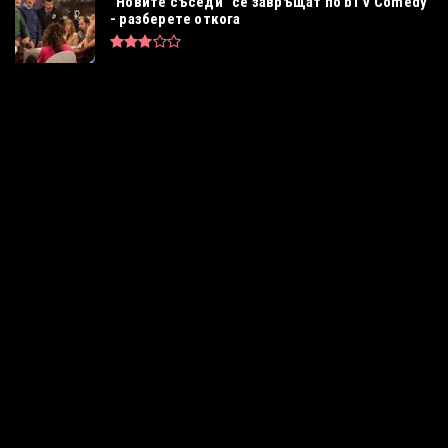
"Новите съседи" се завръщат по bTV Comedy
- разберете откога