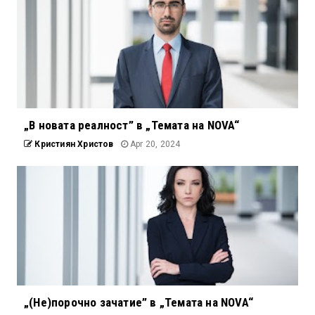
„В новата реалност” в „Темата на NOVA“
Кристиян Христов
Apr 20, 2024
„(Не)порочно зачатие” в „Темата на NOVA“