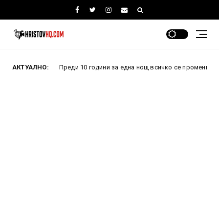
АКТУАЛНО:
Преди 10 години за една нощ всичко се промени: Как провале
ини