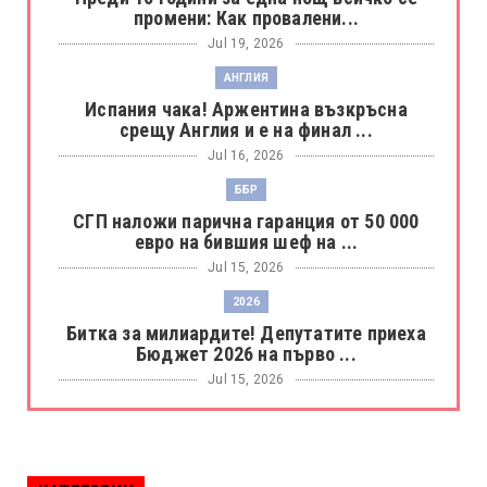
промени: Как провалени...
Jul 19, 2026
АНГЛИЯ
Испания чака! Аржентина възкръсна
срещу Англия и е на финал ...
Jul 16, 2026
ББР
СГП наложи парична гаранция от 50 000
евро на бившия шеф на ...
Jul 15, 2026
2026
Битка за милиардите! Депутатите приеха
Бюджет 2026 на първо ...
Jul 15, 2026
БОРАЦ
Левски разби Борац с 4:0 и продължава в
Шампионската лига