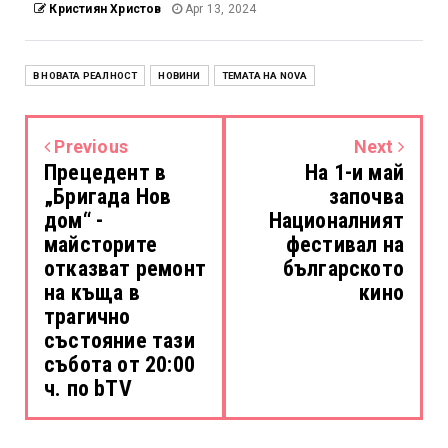
Кристиян Христов
Apr 13, 2024
В НОВАТА РЕАЛНОСТ
НОВИНИ
ТЕМАТА НА NOVA
Previous
Next
Прецедент в
На 1-и май
„Бригада Нов
започва
дом“ -
Националният
майсторите
фестивал на
отказват ремонт
българското
на къща в
кино
трагично
състояние тази
събота от 20:00
ч. по bTV