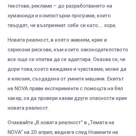
текстове, реклами – до разработването на
хуманоиди и компютърни програми, които
твърдят, че възприемат себе си като…. хора.
Новата реалност, в която живеем, крие и
сериозни рискове, към които законодателството
все още се опитва да се адаптира. Оказва се, че
дори това, което виждаме и чувстваме, може да
е илюзия, създадена от умните машини. Екипът
на NOVA прави експерименти с помощта на бял
хакер, за да провери какви други опасности крие
новата реалност.
Очаквайте „В новата реалност” в „Темата на
NOVA“ на 20 април, веднага след Новините на