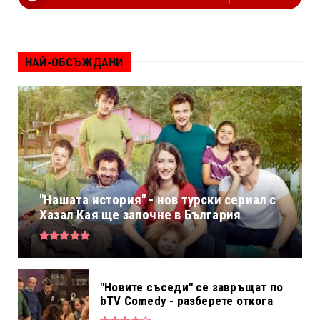
НАЙ-ОБСЪЖДАНИ
"Нашата история" - нов турски сериал с
Хазал Кая ще започне в България
"Новите съседи" се завръщат по
bTV Comedy - разберете откога