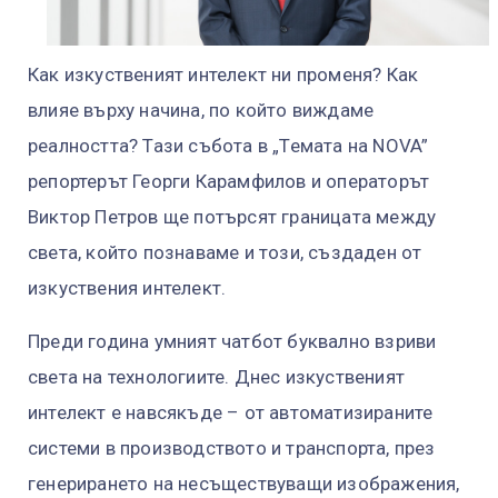
Как изкуственият интелект ни променя? Как
влияе върху начина, по който виждаме
реалността? Тази събота в „Темата на NOVA”
репортерът Георги Карамфилов и операторът
Виктор Петров ще потърсят границата между
света, който познаваме и този, създаден от
изкуствения интелект.
Преди година умният чатбот буквално взриви
света на технологиите. Днес изкуственият
интелект е навсякъде – от автоматизираните
системи в производството и транспорта, през
генерирането на несъществуващи изображения,