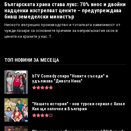
Българската храна става лукс: 70% внос и двойни
надценки изстрелват цените – предупреждава
бивш земеделски министър
Ниското вътрешно производство и тоталната зависимост от
чужди пазари са основните причини за непрекъснатия скок в
цените на храните у нас. Т...
ТОП НОВИНИ ЗА МЕСЕЦА
bTV Comedy спира "Новите съседи" и
удължава "Дивата Нина"
"Нашата история" - нов турски сериал с Хазал
Кая ще започне в България