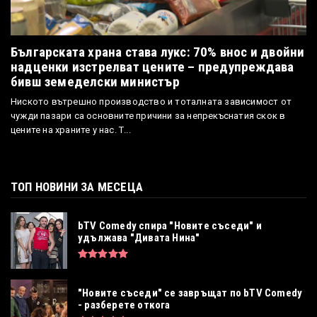
Българската храна става лукс: 70% внос и двойни
надценки изстрелват цените – предупреждава
бивш земеделски министър
Ниското вътрешно производство и тоталната зависимост от
чужди пазари са основните причини за непрекъснатия скок в
цените на храните у нас. Т...
ТОП НОВИНИ ЗА МЕСЕЦА
bTV Comedy спира "Новите съседи" и
удължава "Дивата Нина"
"Новите съседи" се завръщат по bTV Comedy
- разберете откога