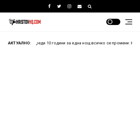
АКТУАЛНО:
Преди 10 години за една нощ всичко се промени: Как провале
вини