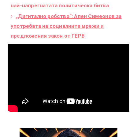
най-напрегнатата политическа битка
„Дигитално робство“: Ален Симеонов за
употребата на социалните мрежи и
предложения закон от ГЕРБ