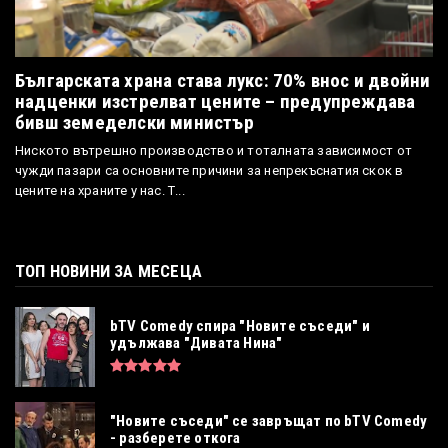
Българската храна става лукс: 70% внос и двойни
надценки изстрелват цените – предупреждава
бивш земеделски министър
Ниското вътрешно производство и тоталната зависимост от
чужди пазари са основните причини за непрекъснатия скок в
цените на храните у нас. Т...
ТОП НОВИНИ ЗА МЕСЕЦА
bTV Comedy спира "Новите съседи" и
удължава "Дивата Нина"
"Новите съседи" се завръщат по bTV Comedy
- разберете откога