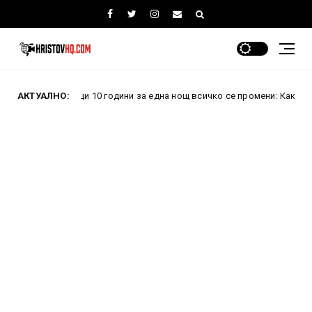
Преди 10 години за една нощ всичко се промени: Как проваленият 
АКТУАЛНО: