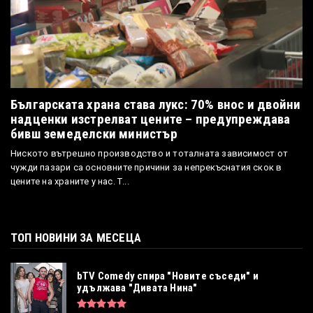
Българската храна става лукс: 70% внос и двойни
надценки изстрелват цените – предупреждава
бивш земеделски министър
Ниското вътрешно производство и тоталната зависимост от
чужди пазари са основните причини за непрекъснатия скок в
цените на храните у нас. Т...
ТОП НОВИНИ ЗА МЕСЕЦА
bTV Comedy спира "Новите съседи" и
удължава "Дивата Нина"