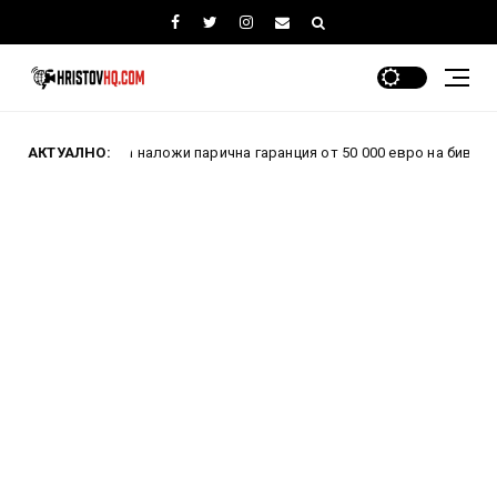
АКТУАЛНО:
СГП наложи парична гаранция от 50 000 евро на бившия шеф на 
Р