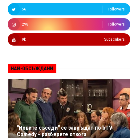
56
Followers
298
Followers
9k
Subscribers
НАЙ-ОБСЪЖДАНИ
"Новите съседи" се завръщат по bTV
Comedy - разберете откога