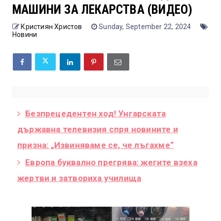
МАШИНИ ЗА ЛЕКАРСТВА (ВИДЕО)
Кристиян Христов
Sunday, September 22, 2024
Новини
Безпрецедентен ход! Унгарската
държавна телевизия спря новините и
призна: „Извиняваме се, че лъгахме“
Европа буквално прегрява: жегите взеха
жертви и затвориха училища