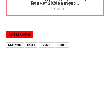
Бюджет 2026 на първо ...
Jul 15, 2026
БОРАЦ
Левски разби Борац с 4:0 и продължава в
Шампионската лига
КАТЕГОРИИ
Jul 15, 2026
ИСПАНИЯ
БЪЛГАРИЯ
ВИДЕО
ГЕЙМИНГ
НОВИНИ
Без милост! Испания пречупи Франция и е
на финал на Мондиал ...
Jul 15, 2026
БЕНЯМИН НЕТАНЯХУ
Краят на ерата Нетаняху? Израел влиза в
най-напрегнатата пол...
Jul 13, 2026
АЛЕН СИМЕОНОВ
„Дигитално робство“: Ален Симеонов за
употребата на социални...
Jul 12, 2026