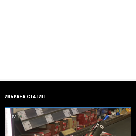
BTV
Кристияна Стефанова разтърси bTV с
въпроса: Колко чаши са ну...
Jul 12, 2026
ИЗБРАНА СТАТИЯ