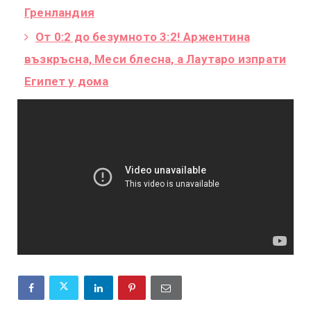
Гренландия
От 0:2 до безумното 3:2! Аржентина
възкръсна, Меси блесна, а Лаутаро изпрати
Египет у дома