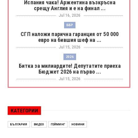
Испания чака! Аржентина възкръсна
срещу Англия и е на финал ...
Jul 16, 2026
ББР
СГП наложи парична гаранция от 50 000
евро на бившия шеф на ...
Jul 15, 2026
2026
Битка за милиардите! Депутатите приеха
Бюджет 2026 на първо ...
Jul 15, 2026
БОРАЦ
Левски разби Борац с 4:0 и продължава в
Шампионската лига
КАТЕГОРИИ
Jul 15, 2026
ИСПАНИЯ
БЪЛГАРИЯ
ВИДЕО
ГЕЙМИНГ
НОВИНИ
Без милост! Испания пречупи Франция и е
на финал на Мондиал ...