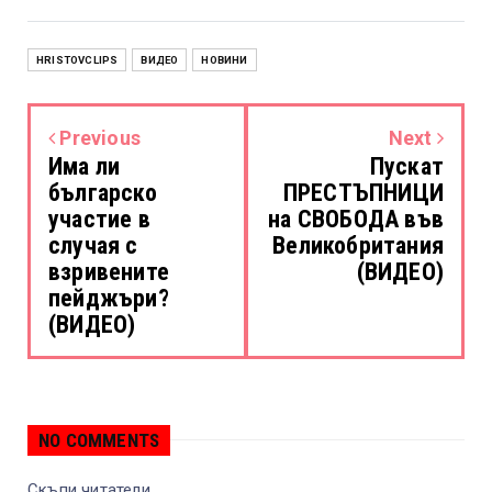
HRISTOVCLIPS
ВИДЕО
НОВИНИ
Previous
Next
Има ли
Пускат
българско
ПРЕСТЪПНИЦИ
участие в
на СВОБОДА във
случая с
Великобритания
взривените
(ВИДЕО)
пейджъри?
(ВИДЕО)
NO COMMENTS
Скъпи читатели,