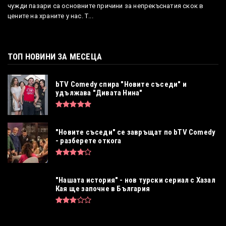
чужди пазари са основните причини за непрекъснатия скок в
цените на храните у нас. Т...
ТОП НОВИНИ ЗА МЕСЕЦА
bTV Comedy спира "Новите съседи" и
удължава "Дивата Нина"
"Новите съседи" се завръщат по bTV Comedy
- разберете откога
"Нашата история" - нов турски сериал с Хазал
Кая ще започне в България