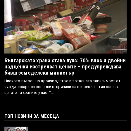
Българската храна става лукс: 70% внос и двойни
надценки изстрелват цените – предупреждава
бивш земеделски министър
Ниското вътрешно производство и тоталната зависимост от
чужди пазари са основните причини за непрекъснатия скок в
цените на храните у нас. Т...
ТОП НОВИНИ ЗА МЕСЕЦА