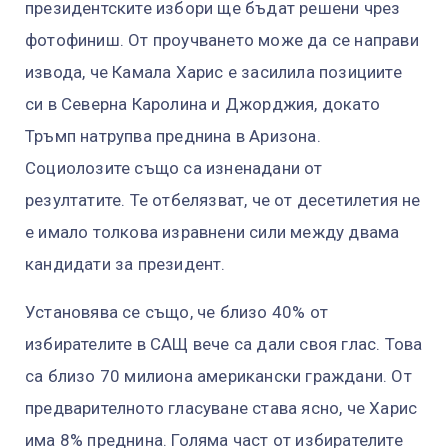
президентските избори ще бъдат решени чрез
фотофиниш. От проучването може да се направи
извода, че Камала Харис е засилила позициите
си в Северна Каролина и Джорджия, докато
Тръмп натрупва преднина в Аризона.
Социолозите също са изненадани от
резултатите. Те отбелязват, че от десетилетия не
е имало толкова изравнени сили между двама
кандидати за президент.
Установява се също, че близо 40% от
избирателите в САЩ вече са дали своя глас. Това
са близо 70 милиона американски граждани. От
предварителното гласуване става ясно, че Харис
има 8% преднина. Голяма част от избирателите