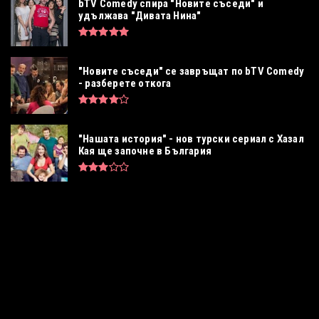
bTV Comedy спира "Новите съседи" и
удължава "Дивата Нина"
"Новите съседи" се завръщат по bTV Comedy
- разберете откога
"Нашата история" - нов турски сериал с Хазал
Кая ще започне в България