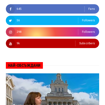
645
Fans
56
Followers
298
Followers
9k
Subscribers
НАЙ-ОБСЪЖДАНИ