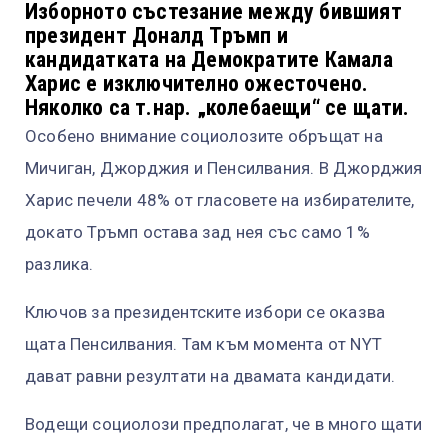
Изборното състезание между бившият
президент Доналд Тръмп и
кандидатката на Демократите Камала
Харис е изключително ожесточено.
Няколко са т.нар. „колебаещи“ се щати.
Особено внимание социолозите обръщат на
Мичиган, Джорджия и Пенсилвания. В Джорджия
Харис печели 48% от гласовете на избирателите,
докато Тръмп остава зад нея със само 1%
разлика.
Ключов за президентските избори се оказва
щата Пенсилвания. Там към момента от NYT
дават равни резултати на двамата кандидати.
Водещи социолози предполагат, че в много щати