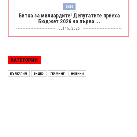
2026
Битка за милиардите! Депутатите приеха
Бюджет 2026 на първо ...
Jul 15, 2026
БОРАЦ
Левски разби Борац с 4:0 и продължава в
Шампионската лига
КАТЕГОРИИ
Jul 15, 2026
ИСПАНИЯ
БЪЛГАРИЯ
ВИДЕО
ГЕЙМИНГ
НОВИНИ
Без милост! Испания пречупи Франция и е
на финал на Мондиал ...
Jul 15, 2026
БЕНЯМИН НЕТАНЯХУ
Краят на ерата Нетаняху? Израел влиза в
най-напрегнатата пол...
Jul 13, 2026
АЛЕН СИМЕОНОВ