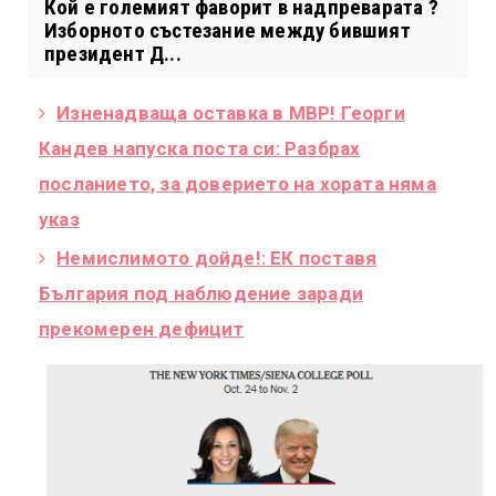
Кой е големият фаворит в надпреварата ?
Изборното състезание между бившият
президент Д...
Изненадваща оставка в МВР! Георги
Кандев напуска поста си: Разбрах
посланието, за доверието на хората няма
указ
Немислимото дойде!: ЕК поставя
България под наблюдение заради
прекомерен дефицит