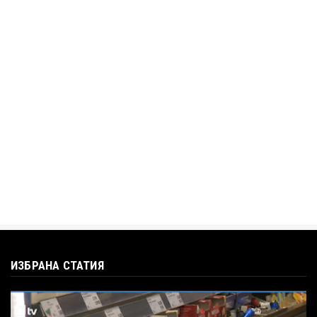
„Дигитално робство“: Ален Симеонов за
употребата на социални...
Jul 12, 2026
BTV
Кристияна Стефанова разтърси bTV с
въпроса: Колко чаши са ну...
Jul 12, 2026
ИЗБРАНА СТАТИЯ