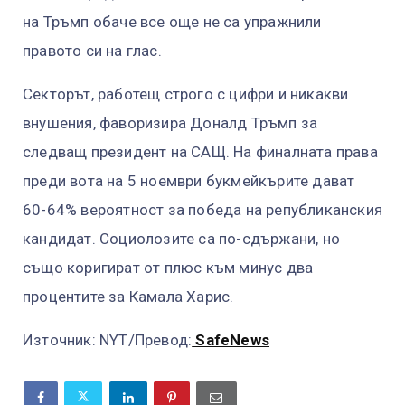
на Тръмп обаче все още не са упражнили
правото си на глас.
Секторът, работещ строго с цифри и никакви
внушения, фаворизира Доналд Тръмп за
следващ президент на САЩ. На финалната права
преди вота на 5 ноември букмейкърите дават
60-64% вероятност за победа на републиканския
кандидат. Социолозите са по-сдържани, но
също коригират от плюс към минус два
процентите за Камала Харис.
Източник: NYT/Превод:
SafeNews