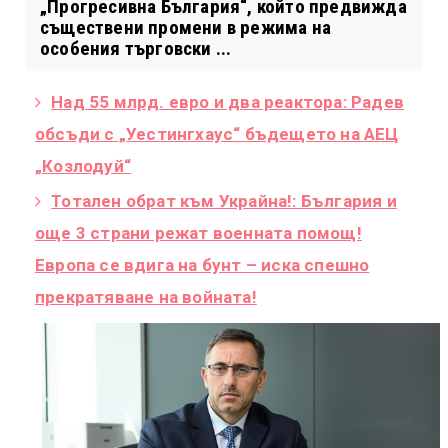
„Прогресивна България“, който предвижда
съществени промени в режима на
особения търговски ...
Над 55 млрд. евро и два реактора: Радев
обсъди с „Уестингхаус“ бъдещето на АЕЦ
„Козлодуй“
Тотален обрат към Украйна!: България и
още 3 страни режат военната помощ!
Европа се вдига на бунт – иска спешно
прекратяване на войната!