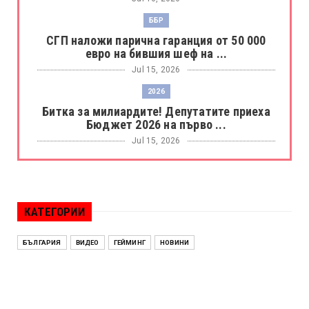
ББР
СГП наложи парична гаранция от 50 000
евро на бившия шеф на ...
Jul 15, 2026
2026
Битка за милиардите! Депутатите приеха
Бюджет 2026 на първо ...
Jul 15, 2026
БОРАЦ
Левски разби Борац с 4:0 и продължава в
Шампионската лига
КАТЕГОРИИ
Jul 15, 2026
ИСПАНИЯ
БЪЛГАРИЯ
ВИДЕО
ГЕЙМИНГ
НОВИНИ
Без милост! Испания пречупи Франция и е
на финал на Мондиал ...
Jul 15, 2026
БЕНЯМИН НЕТАНЯХУ