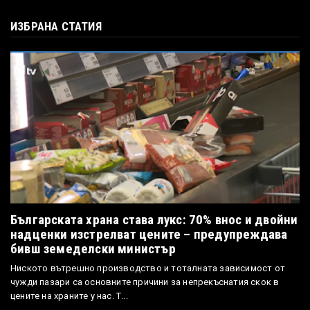
ИЗБРАНА СТАТИЯ
Българската храна става лукс: 70% внос и двойни
надценки изстрелват цените – предупреждава
бивш земеделски министър
Ниското вътрешно производство и тоталната зависимост от
чужди пазари са основните причини за непрекъснатия скок в
цените на храните у нас. Т...