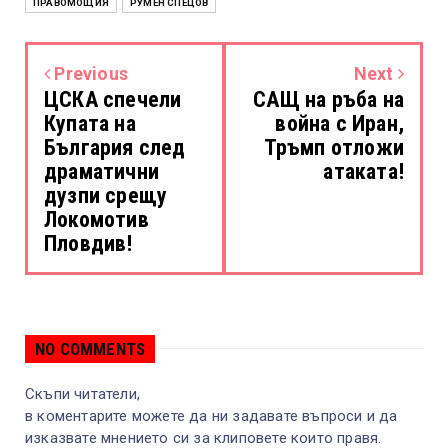
ПРАВОМОЩИЯ
РУМЕН СПЕЦОВ
Previous
Next
ЦСКА спечели
САЩ на ръба на
Купата на
война с Иран,
България след
Тръмп отложи
драматични
атаката!
дузпи срещу
Локомотив
Пловдив!
NO COMMENTS
Скъпи читатели,
в коментарите можете да ни задавате въпроси и да
изказвате мнението си за клиповете които правя.