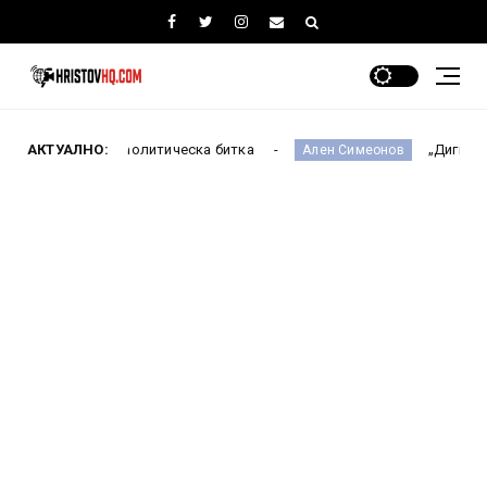
натата политическа битка
АКТУАЛНО:
„Дигитално робство
Ален Симеонов