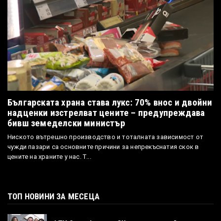
Българската храна става лукс: 70% внос и двойни
надценки изстрелват цените – предупреждава
бивш земеделски министър
Ниското вътрешно производство и тоталната зависимост от
чужди пазари са основните причини за непрекъснатия скок в
цените на храните у нас. Т...
ТОП НОВИНИ ЗА МЕСЕЦА