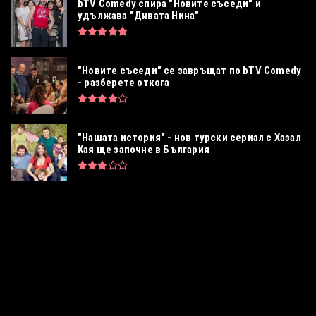
bTV Comedy спира "Новите съседи" и
удължава "Дивата Нина"
"Новите съседи" се завръщат по bTV Comedy
- разберете откога
"Нашата история" - нов турски сериал с Хазал
Кая ще започне в България