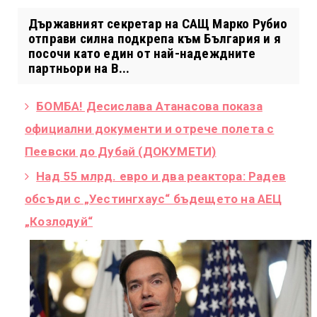
Държавният секретар на САЩ Марко Рубио
отправи силна подкрепа към България и я
посочи като един от най-надеждните
партньори на В...
БОМБА! Десислава Атанасова показа
официални документи и отрече полета с
Пеевски до Дубай (ДОКУМЕТИ)
Над 55 млрд. евро и два реактора: Радев
обсъди с „Уестингхаус“ бъдещето на АЕЦ
„Козлодуй“