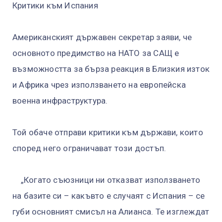
Критики към Испания
Американският държавен секретар заяви, че
основното предимство на НАТО за САЩ е
възможността за бърза реакция в Близкия изток
и Африка чрез използването на европейска
военна инфраструктура.
Той обаче отправи критики към държави, които
според него ограничават този достъп.
„Когато съюзници ни отказват използването
на базите си – какъвто е случаят с Испания – се
губи основният смисъл на Алианса. Те изглеждат