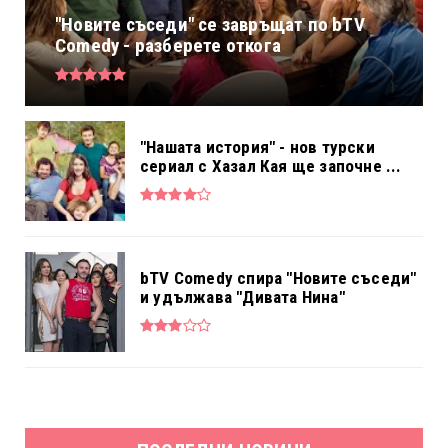
"Новите съседи" се завръщат по bTV
Comedy - разберете откога
"Нашата история" - нов турски
сериал с Хазал Кая ще започне ...
bTV Comedy спира "Новите съседи"
и удължава "Дивата Нина"