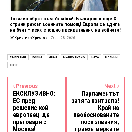
Тотален обрат към Украйна!: България и още 3
страни режат военната помощ! Европа се вдига
на бунт – иска спешно прекратяване на войната!
Кристиян Христов
Jul 08, 2026
БЪЛГАРИЯ
ВОЙНА
ИРАН
МАРКО РУБИО
НАТО
НОВИНИ
СВЯТ
Previous
Next
ЕКСКЛУЗИВНО:
Парламентът
ЕС пред
затяга контрола!
решение кой
Край на
европеец ще
необоснованите
преговаря с
поскъпвания,
Москва!
приеха мерките