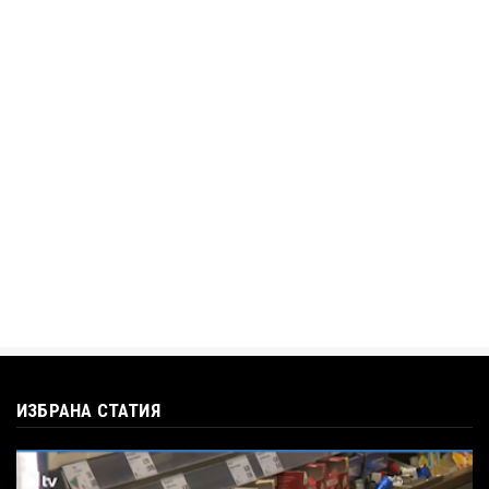
„Дигитално робство“: Ален Симеонов за
употребата на социални...
Jul 12, 2026
BTV
Кристияна Стефанова разтърси bTV с
въпроса: Колко чаши са ну...
Jul 12, 2026
ИЗБРАНА СТАТИЯ