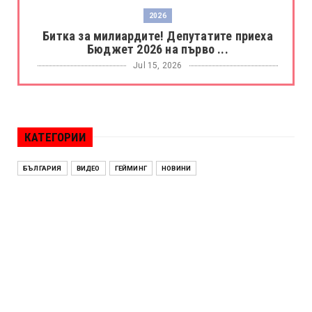
2026
Битка за милиардите! Депутатите приеха
Бюджет 2026 на първо ...
Jul 15, 2026
БОРАЦ
Левски разби Борац с 4:0 и продължава в
Шампионската лига
КАТЕГОРИИ
Jul 15, 2026
ИСПАНИЯ
БЪЛГАРИЯ
ВИДЕО
ГЕЙМИНГ
НОВИНИ
Без милост! Испания пречупи Франция и е
на финал на Мондиал ...
Jul 15, 2026
БЕНЯМИН НЕТАНЯХУ
Краят на ерата Нетаняху? Израел влиза в
най-напрегнатата пол...
Jul 13, 2026
АЛЕН СИМЕОНОВ