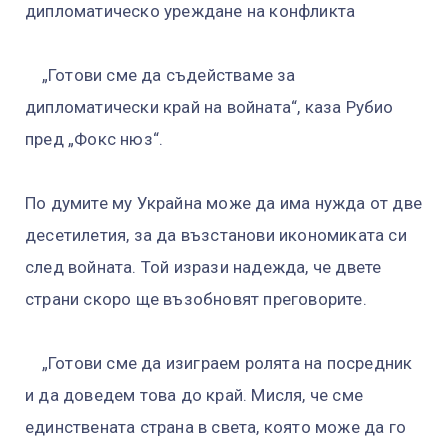
дипломатическо уреждане на конфликта
„Готови сме да съдействаме за
дипломатически край на войната“, каза Рубио
пред „Фокс нюз“.
По думите му Украйна може да има нужда от две
десетилетия, за да възстанови икономиката си
след войната. Той изрази надежда, че двете
страни скоро ще възобновят преговорите.
„Готови сме да изиграем ролята на посредник
и да доведем това до край. Мисля, че сме
единствената страна в света, която може да го