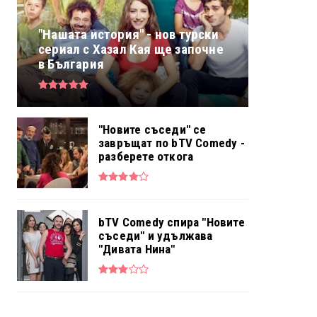
"Нашата история" - нов турски
сериал с Хазал Кая ще започне
в България
"Новите съседи" се
завръщат по bTV Comedy -
разберете откога
bTV Comedy спира "Новите
съседи" и удължава
"Дивата Нина"