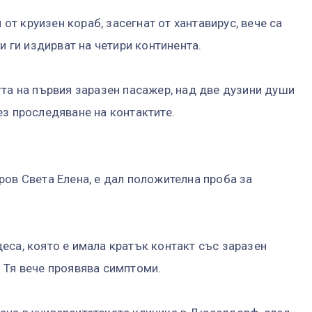
т круизен кораб, засегнат от хантавирус, вече са
и ги издирват на четири континента.
тта на първия заразен пасажер, над две дузини души
ез проследяване на контактите.
ров Света Елена, е дал положителна проба за
еса, която е имала кратък контакт със заразен
 Тя вече проявява симптоми.