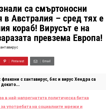
езнали са смъртоносни
 в Австралия – сред тях е
ия кораб! Вирусът е на
заразата превзема Европа!
антавирус
Pinterest
Email
: флакони с хантавирус, бяс и вирус Хендра са
докато...
за в най-напрегнатата политическа битка
 за употребата на социалните мрежи и