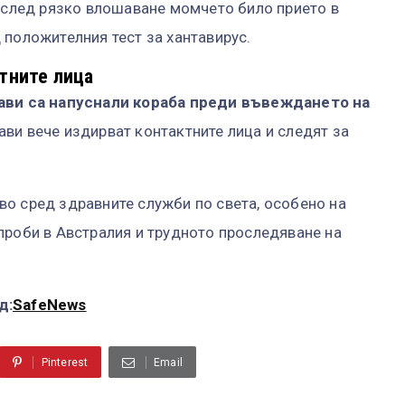
о след рязко влошаване момчето било прието в
 положителния тест за хантавирус.
тните лица
ави са напуснали кораба преди въвеждането на
ави вече издирват контактните лица и следят за
о сред здравните служби по света, особено на
проби в Австралия и трудното проследяване на
д:
SafeNews
Pinterest
Email