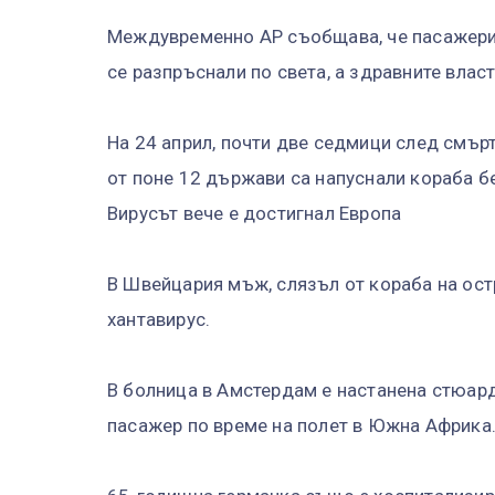
Междувременно AP съобщава, че пасажери о
се разпръснали по света, а здравните власт
На 24 април, почти две седмици след смър
от поне 12 държави са напуснали кораба б
Вирусът вече е достигнал Европа
В Швейцария мъж, слязъл от кораба на ост
хантавирус.
В болница в Амстердам е настанена стюард
пасажер по време на полет в Южна Африка.