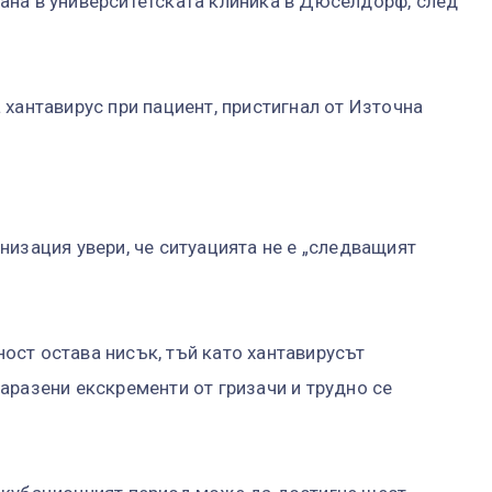
ана в университетската клиника в Дюселдорф, след
хантавирус при пациент, пристигнал от Източна
низация увери, че ситуацията не е „следващият
ст остава нисък, тъй като хантавирусът
аразени екскременти от гризачи и трудно се