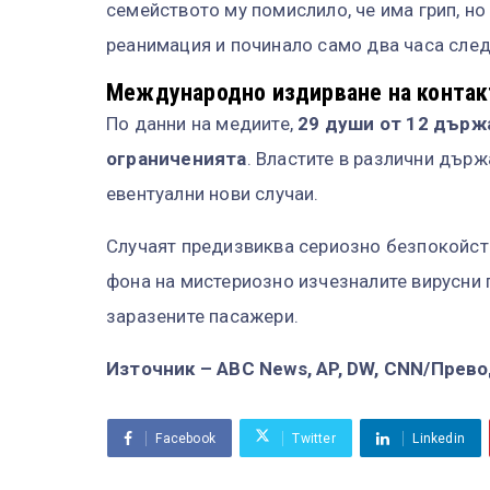
семейството му помислило, че има грип, н
реанимация и починало само два часа след
Международно издирване на контак
По данни на медиите,
29 души от 12 държ
ограниченията
. Властите в различни държ
евентуални нови случаи.
Случаят предизвиква сериозно безпокойств
фона на мистериозно изчезналите вирусни 
заразените пасажери.
Източник – ABC News, AP, DW, CNN/Прево
Facebook
Twitter
Linkedin