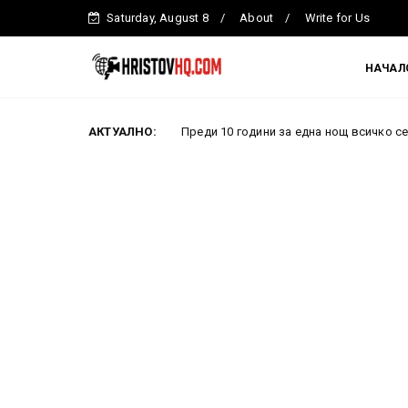
Saturday, August 8
About
Write for Us
НАЧАЛ
АКТУАЛНО:
Преди 10 години за една нощ всичко се промени: Как
Новини