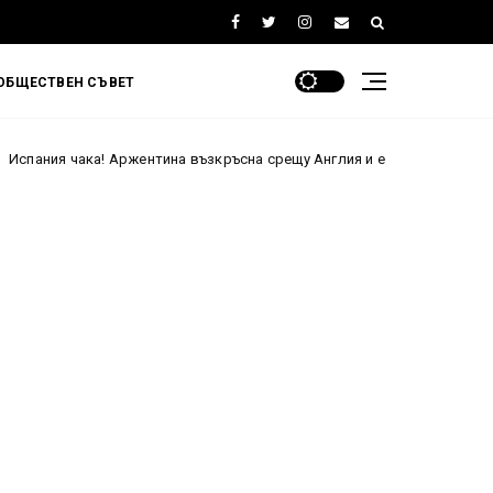
ОБЩЕСТВЕН СЪВЕТ
! Аржентина възкръсна срещу Англия и е на финал на Мондиал 2026 сл