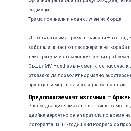
Организацията обаче предупреждава, че и
седмици.
Трима починали и нови случаи на борда
До момента има трима починали – холандс
заболели, а част от пасажерите на кораба
температура и стомашно-чревни проблеми.
Съдът MV Hondius в момента се насочва къ
отказаха да позволят нормално акостиран
при строги мерки за изолация без контакт 
Предполагаемият източник – Аржен
Разследващите смятат, че огнището може 
двойка вероятно се е заразила по време на
Историята на 14-годишния Родриго се прев