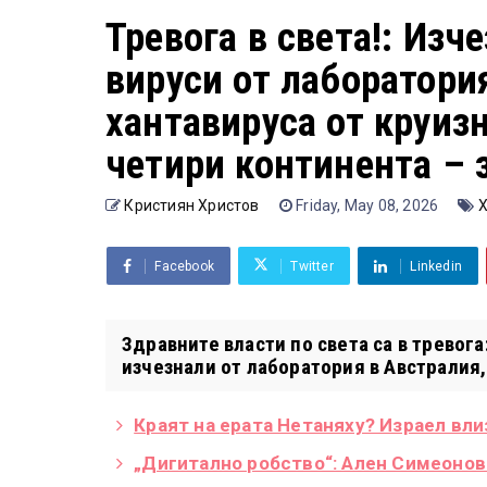
Тревога в света!: Изч
вируси от лаборатория
хантавируса от круизн
четири континента – 
Кристиян Христов
Friday, May 08, 2026
Х
Facebook
Twitter
Linkedin
Здравните власти по света са в тревога
изчезнали от лаборатория в Австралия, 
Краят на ерата Нетаняху? Израел вли
„Дигитално робство“: Ален Симеонов