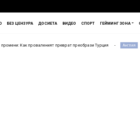
О
БЕЗ ЦЕНЗУРА
ДОСИЕТА
ВИДЕО
СПОРТ
ГЕЙМИНГ ЗОНА
 проваленият преврат преобрази Турция
Испания чака
Англия