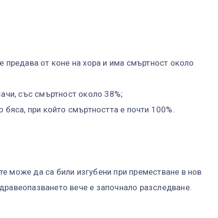
е предава от коне на хора и има смъртност около
зачи, със смъртност около 38%;
о бяса, при който смъртността е почти 100%.
е може да са били изгубени при преместване в нов
дравеопазването вече е започнало разследване.