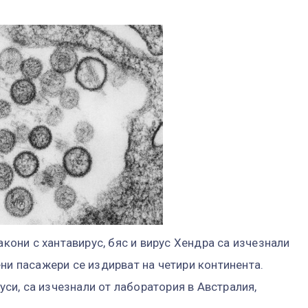
акони с хантавирус, бяс и вирус Хендра са изчезнали
ни пасажери се издирват на четири континента.
и, са изчезнали от лаборатория в Австралия,