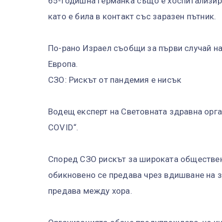
65-годишна германка също е хоспитализир
като е била в контакт със заразен пътник.
По-рано Израел съобщи за първи случай на 
Европа.
СЗО: Рискът от пандемия е нисък
Водещ експерт на Световната здравна орга
COVID“.
Според СЗО рискът за широката обществено
обикновено се предава чрез вдишване на з
предава между хора.