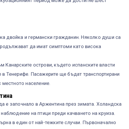
нкубационният период може да достигне шест
ка двойка и германски гражданин. Няколко души са
 продължават да имат симптоми като висока
м Канарските острови, където испанските власти
е в Тенерифе. Пасажерите ще бъдат транспортирани
с местното население.
тина
да е започнало в Аржентина през зимата. Холандска
 наблюдение на птици преди качването на круиза.
ърна в един от най-тежките случаи. Първоначално