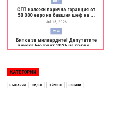
ББР
СГП наложи парична гаранция от
50 000 евро на бившия шеф на ...
Jul 15, 2026
2026
Битка за милиардите! Депутатите
приеха Бюджет 2026 на първо ...
Jul 15, 2026
БОРАЦ
Левски разби Борац с 4:0 и
КАТЕГОРИИ
продължава в Шампионската
лига
БЪЛГАРИЯ
ВИДЕО
ГЕЙМИНГ
НОВИНИ
Jul 15, 2026
ИСПАНИЯ
Без милост! Испания пречупи
Франция и е на финал на Мондиал
...
Jul 15, 2026