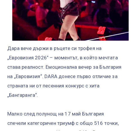
Дара вече държи в ръцете си трофея на
„Евровизия 2026” – моментът, в който мечтата
става реалност. Емоционална вечер за България
на „Евровизия“. DARA донесе първо отличие за
страната ни от песенния конкурс с хита
„Бангаранга“.
Малко след полунощ на 17 май България
спечели категоричен триумф с общо 516 точки,