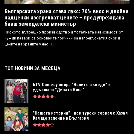
Българската храна става лукс: 70% внос и двойни
надценки изстрелват цените – предупреждава
бивш земеделски министър
Ниското вътрешно производство и тоталната зависимост от
чужди пазари са основните причини за непрекъснатия скок в
цените на храните у нас. Т...
ТОП НОВИНИ ЗА МЕСЕЦА
bTV Comedy спира "Новите съседи" и
удължава "Дивата Нина"
"Нашата история" - нов турски сериал с Хазал
Кая ще започне в България