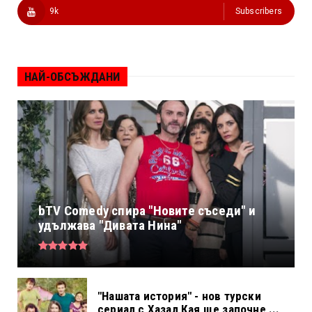
9k
Subscribers
НАЙ-ОБСЪЖДАНИ
bTV Comedy спира "Новите съседи" и
удължава "Дивата Нина"
"Нашата история" - нов турски
сериал с Хазал Кая ще започне ...