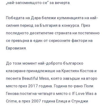
„най-запомнящото се“ за вечерта.
Победата на Дара бележи кулминацията на най-
силния период за България в конкурса. През
последното десетилетие страната ни постепенно
се превърна в един от сериозните фактори на
Евровизия.
До този момент най-доброто българско
класиране принадлежеше на Кристиян Костов и
песента Beautiful Mess, която завърши на второ
място през 2017 година. Година по-рано Поли
Генова постигна четвърто място с If Love Was a
Crime, а през 2007 година Елица и Стунджи