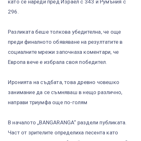
като се нареди пред Израел с 343 и Румъния с
296.
Разликата беше толкова убедителна, че още
преди финалното обявяване на резултатите в
социалните мрежи започнаха коментари, че
Европа вече е избрала своя победител.
Иронията на съдбата, това древно човешко
занимание да се съмняваш в нещо различно,
направи триумфа още по-голям
В началото „BANGARANGA“ раздели публиката.
Част от зрителите определиха песента като