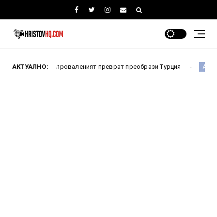
к проваленият преврат преобрази Турция
АКТУАЛНО:
Испания чак
Англия