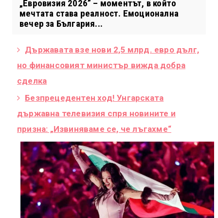
„Евровизия 2026” – моментът, в който
мечтата става реалност. Емоционална
вечер за България...
Държавата взе нови 2,5 млрд. евро дълг,
но финансовият министър вижда добра
сделка
Безпрецедентен ход! Унгарската
държавна телевизия спря новините и
призна: „Извиняваме се, че лъгахме“