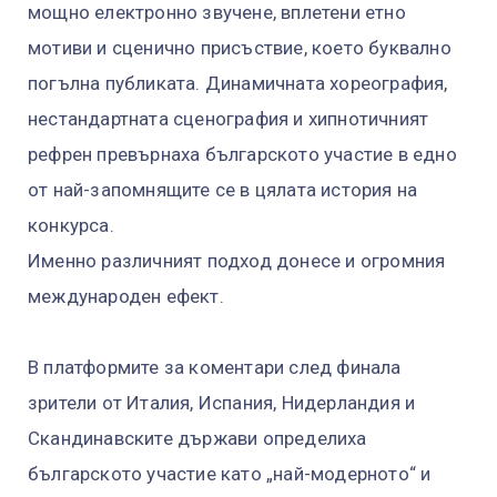
мощно електронно звучене, вплетени етно
мотиви и сценично присъствие, което буквално
погълна публиката. Динамичната хореография,
нестандартната сценография и хипнотичният
рефрен превърнаха българското участие в едно
от най-запомнящите се в цялата история на
конкурса.
Именно различният подход донесе и огромния
международен ефект.
В платформите за коментари след финала
зрители от Италия, Испания, Нидерландия и
Скандинавските държави определиха
българското участие като „най-модерното“ и