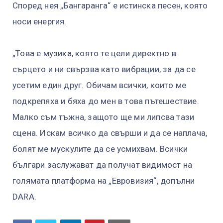
Според нея „Бангаранга“ е истинска песен, която
носи енергия.
„Това е музика, която те цели директно в
сърцето и ни свързва като вибрации, за да се
усетим един друг. Обичам всички, които ме
подкрепяха и бяха до мен в това пътешествие.
Малко съм тъжна, защото ще ми липсва тази
сцена. Искам всичко да свърши и да се наплача,
болят ме мускулите да се усмихвам. Всички
българи заслужават да получат видимост на
голямата платформа на „Евровизия“, допълни
DARA.