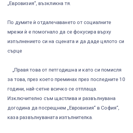
„Евровизия“, възкликна тя.
По думите ѝ отдалечаването от социалните
мрежи ѝ е помогнало да се фокусира върху
изпълнението си на сцената и да даде цялото си
сърце
„Правя това от петгодишна и като си помисля
за това, през което преминах през последните 10
години, най-сетне всичко се отплаща.
Изключително съм щастлива и развълнувана
догодина да посрещнем „Евровизия“ в София“,
каза развълнуваната изпълнителка.