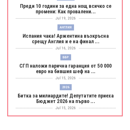
Преди 10 години за една нощ всичко се
промени: Как провалени...
Jul 19, 2026
АНГЛИЯ
Испания чака! Аржентина възкръсна
срещу Англия и е на финал ...
Jul 16, 2026
ББР
СГП наложи парична гаранция от 50 000
евро на бившия шеф на ...
Jul 15, 2026
2026
Битка за милиардите! Депутатите приеха
Бюджет 2026 на първо ...
Jul 15, 2026
БОРАЦ
Левски разби Борац с 4:0 и продължава в