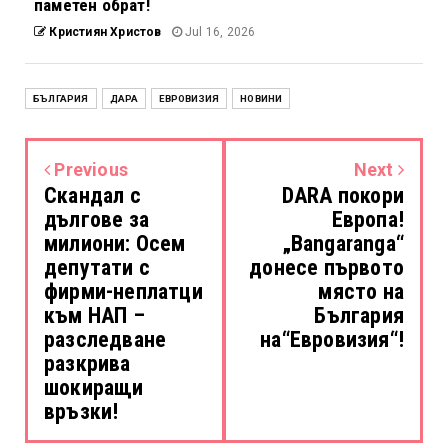
паметен обрат!
Кристиян Христов
Jul 16, 2026
БЪЛГАРИЯ
ДАРА
ЕВРОВИЗИЯ
НОВИНИ
Previous
Next
Скандал с
DARA покори
дългове за
Европа!
милиони: Осем
„Bangaranga“
депутати с
донесе първото
фирми-неплатци
място на
към НАП –
България
разследване
на“Евровизия“!
разкрива
шокиращи
връзки!