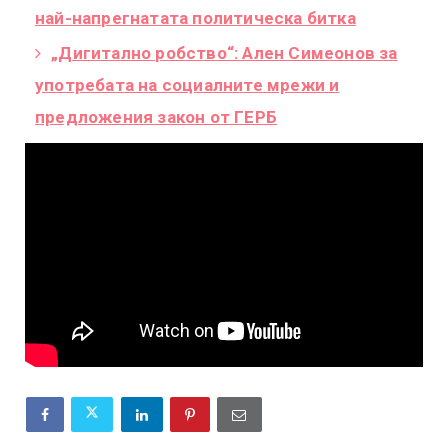
най-напрегнатата политическа битка
„Дигитално робство“: Ален Симеонов за
употребата на социалните мрежи и
предложения закон от ГЕРБ