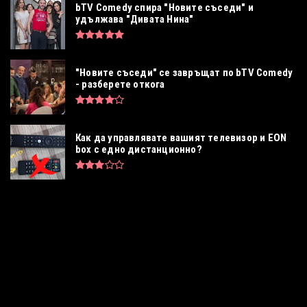
bTV Comedy спира "Новите съседи" и
удължава "Дивата Нина"
"Новите съседи" се завръщат по bTV Comedy
- разберете откога
Как да управлявате вашият телевизор и EON
box с едно дистанционно?