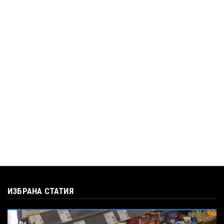
„Дигитално робство“: Ален Симеонов за
употребата на социални...
Jul 12, 2026
BTV
Кристияна Стефанова разтърси bTV с
въпроса: Колко чаши са ну...
Jul 12, 2026
ИЗБРАНА СТАТИЯ