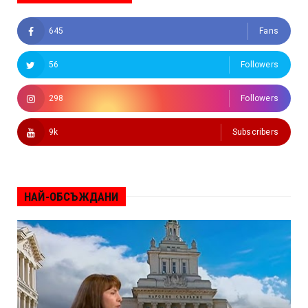
645
Fans
56
Followers
298
Followers
9k
Subscribers
НАЙ-ОБСЪЖДАНИ