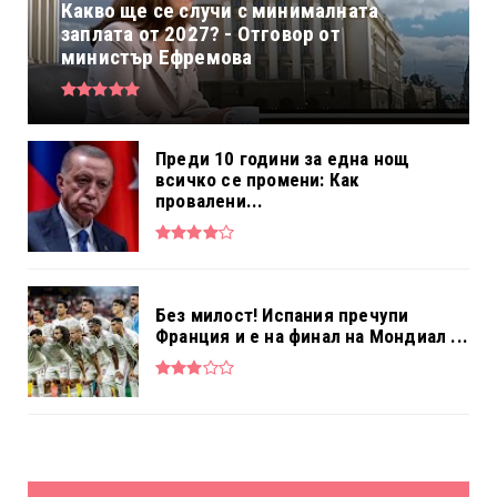
Какво ще се случи с минималната
заплата от 2027? - Отговор от
министър Ефремова
Преди 10 години за една нощ
всичко се промени: Как
провалени...
Без милост! Испания пречупи
Франция и е на финал на Мондиал ...