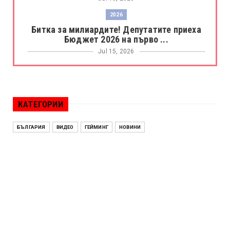
2026
Битка за милиардите! Депутатите приеха
Бюджет 2026 на първо ...
Jul 15, 2026
БОРАЦ
Левски разби Борац с 4:0 и продължава в
Шампионската лига
КАТЕГОРИИ
Jul 15, 2026
ИСПАНИЯ
БЪЛГАРИЯ
ВИДЕО
ГЕЙМИНГ
НОВИНИ
Без милост! Испания пречупи Франция и е
на финал на Мондиал ...
Jul 15, 2026
БЕНЯМИН НЕТАНЯХУ
Краят на ерата Нетаняху? Израел влиза в
най-напрегнатата пол...
Jul 13, 2026
АЛЕН СИМЕОНОВ