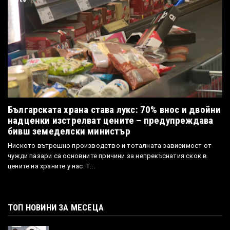
Българската храна става лукс: 70% внос и двойни
надценки изстрелват цените – предупреждава
бивш земеделски министър
Ниското вътрешно производство и тоталната зависимост от
чужди пазари са основните причини за непрекъснатия скок в
цените на храните у нас. Т...
ТОП НОВИНИ ЗА МЕСЕЦА