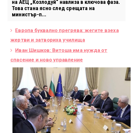
на АЕЦ „Козлодуй“ навлиза в ключова фаза.
Това стана ясно след срещата на
министър-п...
Европа буквално прегрява: жегите взеха
жертви и затвориха училища
Иван Шишков: Витоша има нужда от
спасение и ново управление