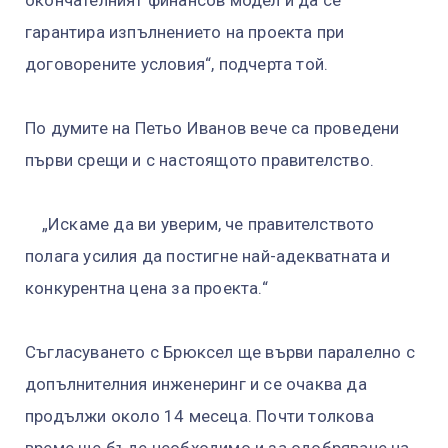
гарантира изпълнението на проекта при
договорените условия“, подчерта той.
По думите на Петьо Иванов вече са проведени
първи срещи и с настоящото правителство.
„Искаме да ви уверим, че правителството
полага усилия да постигне най-адекватната и
конкурентна цена за проекта.“
Съгласуването с Брюксел ще върви паралелно с
допълнителния инженеринг и се очаква да
продължи около 14 месеца. Почти толкова
време ще бъде необходимо и за одобряване на