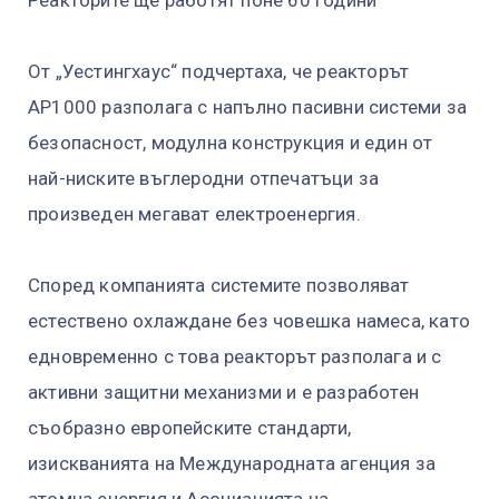
От „Уестингхаус“ подчертаха, че реакторът
AP1000 разполага с напълно пасивни системи за
безопасност, модулна конструкция и един от
най-ниските въглеродни отпечатъци за
произведен мегават електроенергия.
Според компанията системите позволяват
естествено охлаждане без човешка намеса, като
едновременно с това реакторът разполага и с
активни защитни механизми и е разработен
съобразно европейските стандарти,
изискванията на Международната агенция за
атомна енергия и Асоциацията на