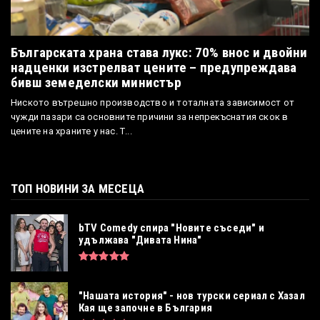
Българската храна става лукс: 70% внос и двойни
надценки изстрелват цените – предупреждава
бивш земеделски министър
Ниското вътрешно производство и тоталната зависимост от
чужди пазари са основните причини за непрекъснатия скок в
цените на храните у нас. Т...
ТОП НОВИНИ ЗА МЕСЕЦА
bTV Comedy спира "Новите съседи" и
удължава "Дивата Нина"
"Нашата история" - нов турски сериал с Хазал
Кая ще започне в България