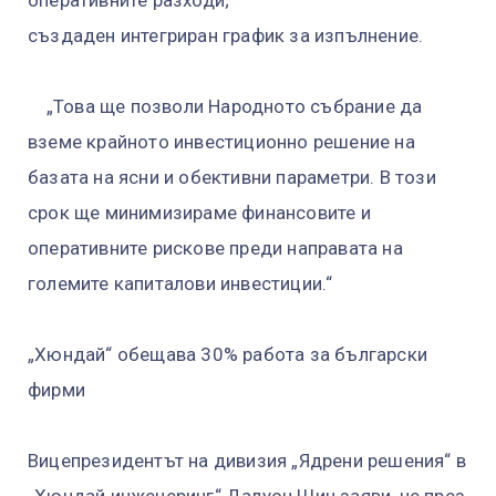
създаден интегриран график за изпълнение.
„Това ще позволи Народното събрание да
вземе крайното инвестиционно решение на
базата на ясни и обективни параметри. В този
срок ще минимизираме финансовите и
оперативните рискове преди направата на
големите капиталови инвестиции.“
„Хюндай“ обещава 30% работа за български
фирми
Вицепрезидентът на дивизия „Ядрени решения“ в
„Хюндай инженеринг“ Далуон Шин заяви, че през