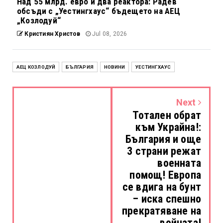
Над 55 млрд. евро и два реактора: Радев
обсъди с „Уестингхаус“ бъдещето на АЕЦ
„Козлодуй“
Кристиян Христов
Jul 08, 2026
АЕЦ КОЗЛОДУЙ
БЪЛГАРИЯ
НОВИНИ
УЕСТИНГХАУС
Next
Тотален обрат
към Украйна!:
България и още
3 страни режат
военната
помощ! Европа
се вдига на бунт
– иска спешно
прекратяване на
войната!