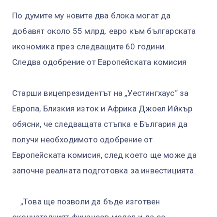
По думите му новите два блока могат да
добавят около 55 млрд. евро към българската
икономика през следващите 60 години.
Следва одобрение от Европейската комисия
Старши вицепрезидентът на „Уестингхаус“ за
Европа, Близкия изток и Африка Джоел Ийкър
обясни, че следващата стъпка е България да
получи необходимото одобрение от
Европейската комисия, след което ще може да
започне реалната подготовка за инвестицията.
„Това ще позволи да бъде изготвен
окончателният финансов модел и да се