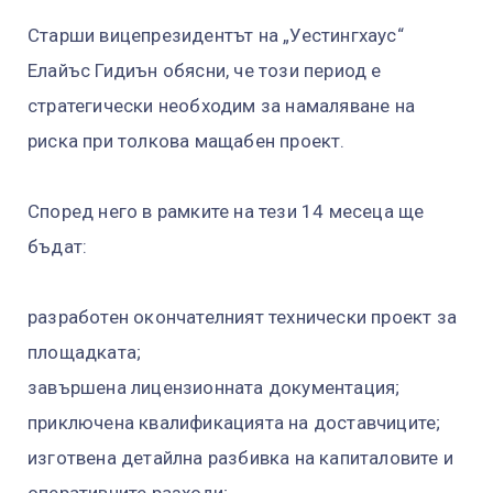
Старши вицепрезидентът на „Уестингхаус“
Елайъс Гидиън обясни, че този период е
стратегически необходим за намаляване на
риска при толкова мащабен проект.
Според него в рамките на тези 14 месеца ще
бъдат:
разработен окончателният технически проект за
площадката;
завършена лицензионната документация;
приключена квалификацията на доставчиците;
изготвена детайлна разбивка на капиталовите и
оперативните разходи;