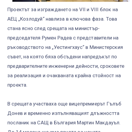
Проектът за изграждането на VII и VIII блок на
АЕЦ „Козлодуй“ навлиза в ключова фаза. Това
стана ясно след срещата на министър-
председателя Румен Радев с представители на
ръководството на „Уестингхаус“ в Министерския
съвет, на която бяха обсъдени напредъкът по
предварителните инженерни дейности, сроковете
за реализация и очакваната крайна стойност на
проекта.
В срещата участваха още вицепремиерът Гълъб
Донев и временно изпълняващият длъжността
посланик на САЩ в България Мартин Макдауъл.
До 14 месеца ще има яснота за цената