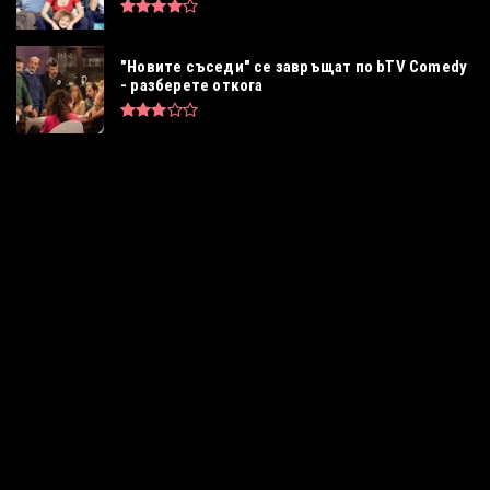
"Новите съседи" се завръщат по bTV Comedy
- разберете откога