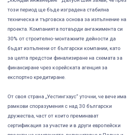
този период ще бъде изградена стабилна
техническа и търговска основа за изпълнение на
проекта. Компанията потвърди ангажимента си
30% от строително-монтажните дейности да
бъдат изпълнени от български компании, като
за целта предстои финализиране на схемата за
финансиране чрез корейската агенция за
експортно кредитиране.
От своя страна „Уестингхаус“ уточни, че вече има
рамкови споразумения с над 30 български
дружества, част от които преминават
сертификация за участие и в други европейски
проекти на компанията, включително в Полша и