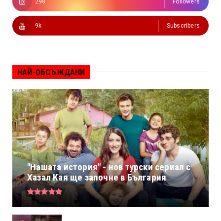
298
Followers
9k
Subscribers
НАЙ-ОБСЪЖДАНИ
"Нашата история" - нов турски сериал с
Хазал Кая ще започне в България