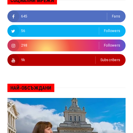
СОЦИАЛНИ МРЕЖИ
645
Fans
56
Followers
298
Followers
9k
Subscribers
НАЙ-ОБСЪЖДАНИ