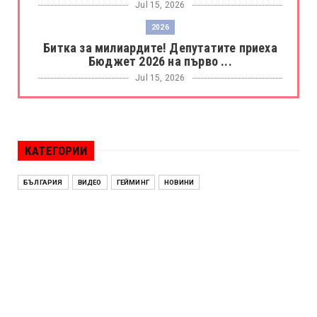
Jul 15, 2026
2026
Битка за милиардите! Депутатите приеха
Бюджет 2026 на първо ...
Jul 15, 2026
БОРАЦ
Левски разби Борац с 4:0 и продължава в
Шампионската лига
КАТЕГОРИИ
Jul 15, 2026
ИСПАНИЯ
БЪЛГАРИЯ
ВИДЕО
ГЕЙМИНГ
НОВИНИ
Без милост! Испания пречупи Франция и е
на финал на Мондиал ...
Jul 15, 2026
БЕНЯМИН НЕТАНЯХУ
Краят на ерата Нетаняху? Израел влиза в
най-напрегнатата пол...
Jul 13, 2026