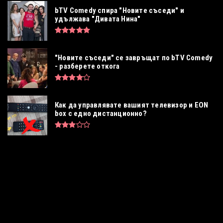
bTV Comedy спира "Новите съседи" и
удължава "Дивата Нина"
"Новите съседи" се завръщат по bTV Comedy
- разберете откога
Как да управлявате вашият телевизор и EON
box с едно дистанционно?