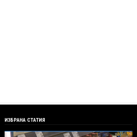
АЛЕН СИМЕОНОВ
„Дигитално робство“: Ален Симеонов за
употребата на социални...
Jul 12, 2026
BTV
Кристияна Стефанова разтърси bTV с
въпроса: Колко чаши са ну...
Jul 12, 2026
ИЗБРАНА СТАТИЯ