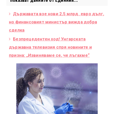
показват данните от Единния...
Държавата взе нови 2,5 млрд. евро дълг,
но финансовият министър вижда добра
сделка
Безпрецедентен ход! Унгарската
държавна телевизия спря новините и
призна: „Извиняваме се, че лъгахме“