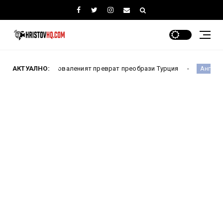
ни: Как проваленият преврат преобрази Турция
АКТУАЛНО:
Испани
Англия