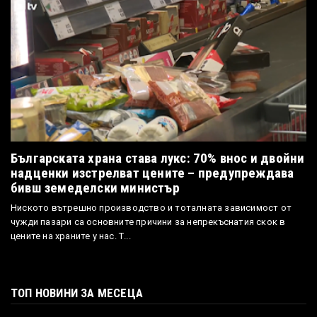
Българската храна става лукс: 70% внос и двойни
надценки изстрелват цените – предупреждава
бивш земеделски министър
Ниското вътрешно производство и тоталната зависимост от
чужди пазари са основните причини за непрекъснатия скок в
цените на храните у нас. Т...
ТОП НОВИНИ ЗА МЕСЕЦА