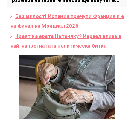
размера на техните пенсии ще получат е...
Без милост! Испания пречупи Франция и е
на финал на Мондиал 2026
Краят на ерата Нетаняху? Израел влиза в
най-напрегнатата политическа битка