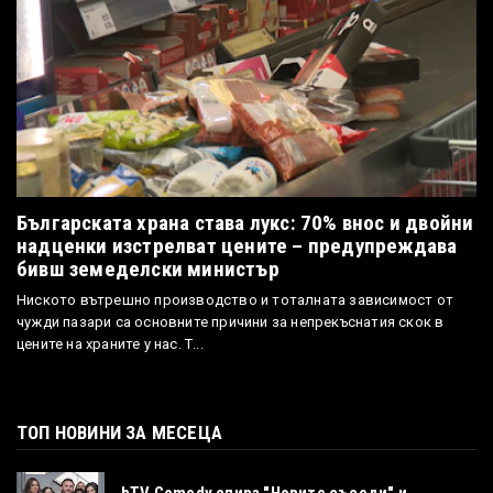
Българската храна става лукс: 70% внос и двойни
надценки изстрелват цените – предупреждава
бивш земеделски министър
Ниското вътрешно производство и тоталната зависимост от
чужди пазари са основните причини за непрекъснатия скок в
цените на храните у нас. Т...
ТОП НОВИНИ ЗА МЕСЕЦА