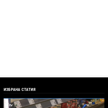
„Дигитално робство“: Ален Симеонов за
употребата на социални...
Jul 12, 2026
BTV
Кристияна Стефанова разтърси bTV с
въпроса: Колко чаши са ну...
Jul 12, 2026
ИЗБРАНА СТАТИЯ