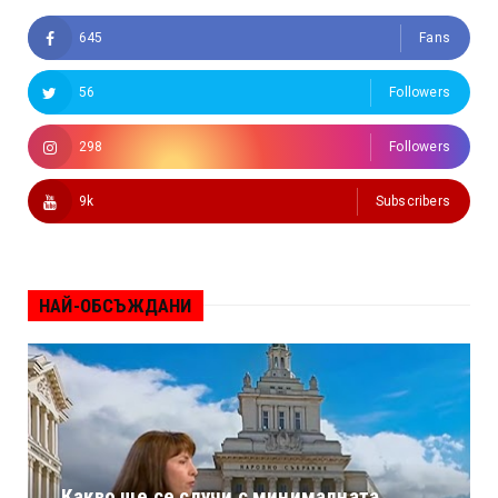
645
Fans
56
Followers
298
Followers
9k
Subscribers
НАЙ-ОБСЪЖДАНИ
Какво ще се случи с минималната