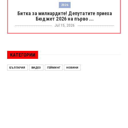
2026
Битка за милиардите! Депутатите приеха
Бюджет 2026 на първо ...
Jul 15, 2026
БОРАЦ
Левски разби Борац с 4:0 и продължава в
Шампионската лига
КАТЕГОРИИ
Jul 15, 2026
ИСПАНИЯ
БЪЛГАРИЯ
ВИДЕО
ГЕЙМИНГ
НОВИНИ
Без милост! Испания пречупи Франция и е
на финал на Мондиал ...
Jul 15, 2026
БЕНЯМИН НЕТАНЯХУ
Краят на ерата Нетаняху? Израел влиза в
най-напрегнатата пол...
Jul 13, 2026
АЛЕН СИМЕОНОВ