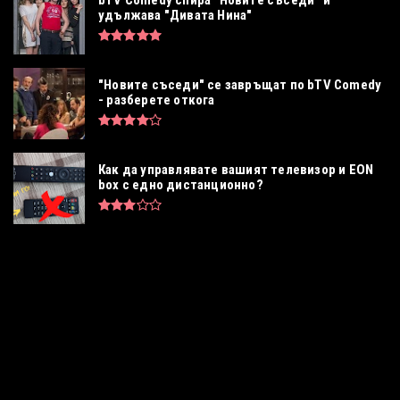
bTV Comedy спира "Новите съседи" и
удължава "Дивата Нина"
"Новите съседи" се завръщат по bTV Comedy
- разберете откога
Как да управлявате вашият телевизор и EON
box с едно дистанционно?