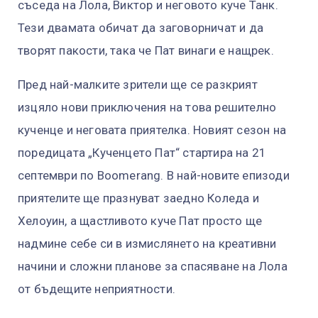
съседа на Лола, Виктор и неговото куче Танк.
Тези двамата обичат да заговорничат и да
творят пакости, така че Пат винаги е нащрек.
Пред най-малките зрители ще се разкрият
изцяло нови приключения на това решително
кученце и неговата приятелка. Новият сезон на
поредицата „Кученцето Пат“ стартира на 21
септември по Boomerang. В най-новите епизоди
приятелите ще празнуват заедно Коледа и
Хелоуин, а щастливото куче Пат просто ще
надмине себе си в измислянето на креативни
начини и сложни планове за спасяване на Лола
от бъдещите неприятности.