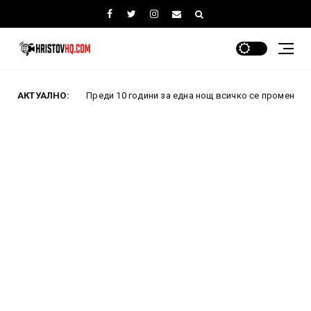
АКТУАЛНО:
Преди 10 години за една нощ всичко се промени: Как провале
вини