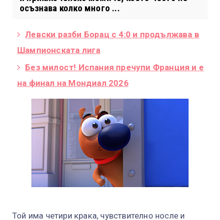
осъзнава колко много ...
Левски разби Борац с 4:0 и продължава в
Шампионската лига
Без милост! Испания пречупи Франция и е
на финал на Мондиал 2026
Той има четири крака, чувствително носле и