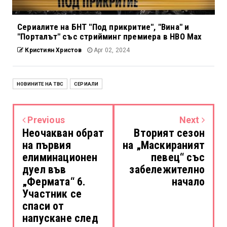
Сериалите на БНТ "Под прикритие", "Вина" и
"Порталът" със стрийминг премиера в HBO Max
Кристиян Христов
Apr 02, 2024
НОВИНИТЕ НА TBC
СЕРИАЛИ
Previous
Next
Неочакван обрат
Вторият сезон
на първия
на „Маскираният
елиминационен
певец“ със
дуел във
забележително
„Фермата“ 6.
начало
Участник се
спаси от
напускане след