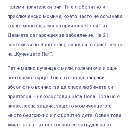
големи приятелски очи. Тя е любопитно и
приключенско момиче, което често не осъзнава
колко много дължи на приятелчето си Пат.
Двамата са гаранция за забавление. На 21
септември по Boomerang започва вторият сезон
на „Кученцето Пат“.
Пат е малко кученце с мили, големи очи и още
по-голямо сърце. Той е готов да направи
абсолютно всичко, за да спаси любимата си
приятелка – няколкогодишната Лола. Това не е
никак лесна задача, защото момиченцето е
много безгрижно и любопитно дете. Освен това
животът на Пат постоянно се затруднява от