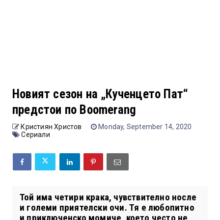
Новият сезон на „Кученцето Пат“
предстои по Boomerang
Кристиян Христов
Monday, September 14, 2020
Сериали
Той има четири крака, чувствително носле
и големи приятелски очи. Тя е любопитно
и приключенско момиче, което често не