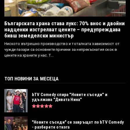
Българската храна става лукс: 70% внос и двойни
надценки изстрелват цените – предупреждава
бивш земеделски министър
Ниското вътрешно производство и тоталната зависимост от
чужди пазари са основните причини за непрекъснатия скок в
цените на храните у нас. Т...
ТОП НОВИНИ ЗА МЕСЕЦА
bTV Comedy спира "Новите съседи" и
удължава "Дивата Нина"
"Новите съседи" се завръщат по bTV Comedy
- разберете откога