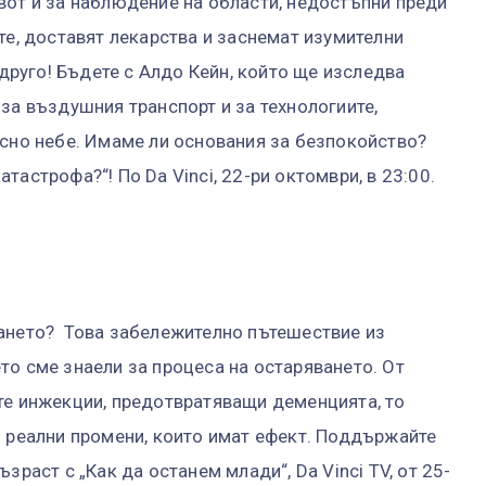
вот и за наблюдение на области, недостъпни преди
те, доставят лекарства и заснемат изумителни
 друго! Бъдете с Алдо Кейн, който ще изследва
за въздушния транспорт и за технологиите,
асно небе. Имаме ли основания за безпокойство?
астрофа?“! По Da Vinci, 22-ри октомври, в 23:00.
ването? Това забележително пътешествие из
то сме знаели за процеса на остаряването. От
те инжекции, предотвратяващи деменцията, то
и реални промени, които имат ефект. Поддържайте
зраст с „Как да останем млади“, Da Vinci TV, от 25-