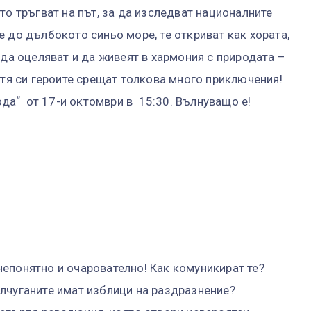
то тръгват на път, за да изследват националните
 до дълбокото синьо море, те откриват как хората,
 да оцеляват и да живеят в хармония с природата –
ътя си героите срещат толкова много приключения!
рода“ от 17-и октомври в 15:30. Вълнуващо е!
епонятно и очарователно! Как комуникират те?
лчуганите имат изблици на раздразнение?