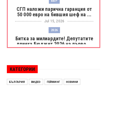
ББР
СГП наложи парична гаранция от
50 000 евро на бившия шеф на ...
Jul 15, 2026
2026
Битка за милиардите! Депутатите
приеха Бюджет 2026 на първо ...
Jul 15, 2026
БОРАЦ
Левски разби Борац с 4:0 и
КАТЕГОРИИ
продължава в Шампионската
лига
БЪЛГАРИЯ
ВИДЕО
ГЕЙМИНГ
НОВИНИ
Jul 15, 2026
ИСПАНИЯ
Без милост! Испания пречупи
Франция и е на финал на Мондиал
...
Jul 15, 2026