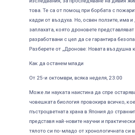
изследвания, за проследяване на дивия жи
това. Те са от помощ при борбата с пожари
кадри от въздуха. Но, освен ползите, има и
заплахата, която дроновете представляват 
разработвани с цел да се гарантира безоп
Разберете от „Дронове: Новата въздушна кат
Как да останем млади
От 25-и октомври, всяка неделя, 23:00
Може ли науката наистина да спре остаря
човешката биология провокира всичко, кое
пъстроцветната храна в Япония до странни
представя най-новите научни и практическ
тялото си по-младо от хронологичната си въ