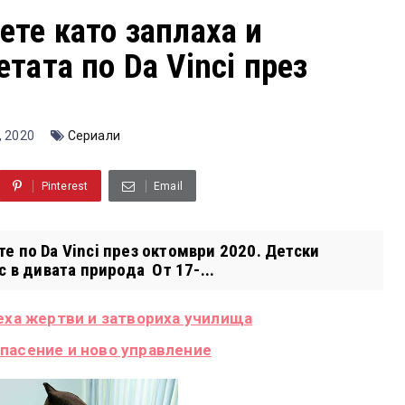
ете като заплаха и
тата по Da Vinci през
, 2020
Сериали
Pinterest
Email
 по Da Vinci през октомври 2020. Детски
 в дивата природа От 17-...
зеха жертви и затвориха училища
пасение и ново управление