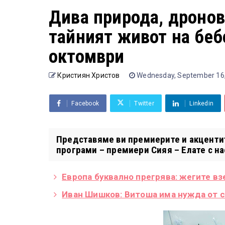
Дива природа, дронов
тайният живот на бебе
октомври
Кристиян Христов
Wednesday, September 16
Facebook
Twitter
Linkedin
Представяме ви премиерите и акцентите
програми – премиери Сияя – Елате с нас
Европа буквално прегрява: жегите в
Иван Шишков: Витоша има нужда от с