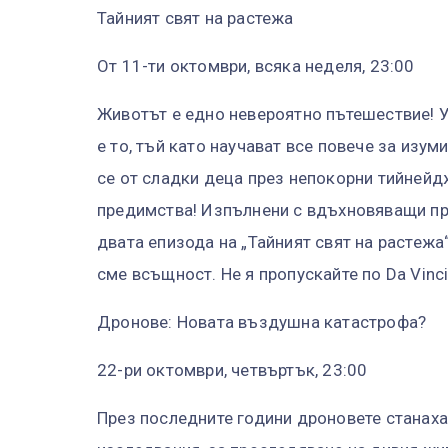
Тайният свят на растежа
От 11-ти октомври, всяка неделя, 23:00
Животът е едно невероятно пътешествие! 
е то, тъй като научават все повече за изу
се от сладки деца през непокорни тийнейд
предимства! Изпълнени с вдъхновяващи пр
двата епизода на „Тайният свят на растежа
сме всъщност. Не я пропускайте по Da Vinci 
Дронове: Новата въздушна катастрофа?
22-ри октомври, четвъртък, 23:00
През последните години дроновете станаха 