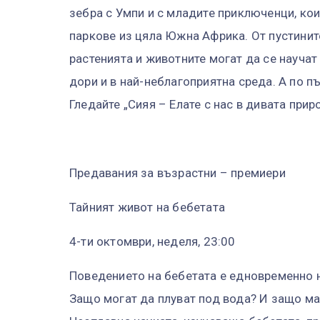
зебра с Умпи и с младите приключенци, кои
паркове из цяла Южна Африка. От пустините
растенията и животните могат да се научат
дори и в най-неблагоприятна среда. А по п
Гледайте „Сияя – Елате с нас в дивата при
Предавания за възрастни – премиери
Тайният живот на бебетата
4-ти октомври, неделя, 23:00
Поведението на бебетата е едновременно н
Защо могат да плуват под вода? И защо ма