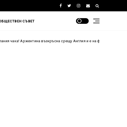
ОБЩЕСТВЕН СЪВЕТ
жентина възкръсна срещу Англия и е на финал на Мондиал 2026 след п