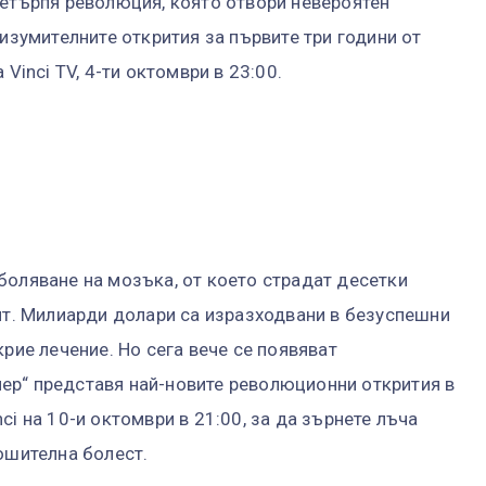
ретърпя революция, която отвори невероятен
 изумителните открития за първите три години от
Vinci TV, 4-ти октомври в 23:00.
боляване на мозъка, от което страдат десетки
вят. Милиарди долари са изразходвани в безуспешни
крие лечение. Но сега вече се появяват
ер“ представя най-новите революционни открития в
ci на 10-и октомври в 21:00, за да зърнете лъча
ошителна болест.