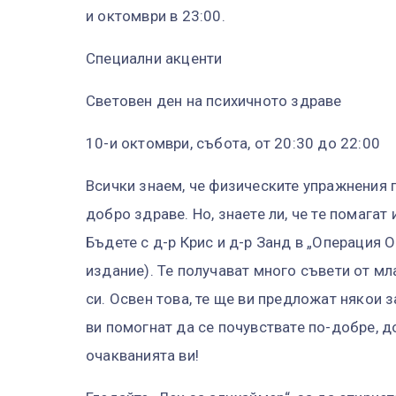
и октомври в 23:00.
Специални акценти
Световен ден на психичното здраве
10-и октомври, събота, от 20:30 до 22:00
Всички знаем, че физическите упражнения 
добро здраве. Но, знаете ли, че те помагат
Бъдете с д-р Крис и д-р Занд в „Операция 
издание). Те получават много съвети от мл
си. Освен това, те ще ви предложат някои 
ви помогнат да се почувствате по-добре, д
очакванията ви!