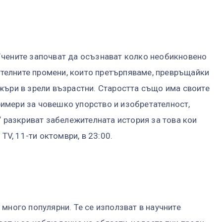
Учените започват да осъзнават колко необикновено
мителните промени, които претърпяваме, превръщайки
жъри в зрели възрастни. Старостта също има своите
имери за човешко упорство и изобретателност,
“ разкриват забележителната история за това кои
TV, 11-ти октомври, в 23:00.
много популярни. Те се използват в научните