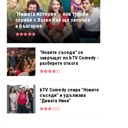
"Нашата история" - нов турски
сериал с Хазал Кая ще започне
в България
"Новите съседи" се
завръщат по bTV Comedy -
разберете откога
bTV Comedy спира "Новите
съседи" и удължава
"Дивата Нина"