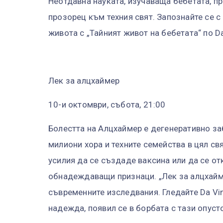
Неотдавна науката, изучаваща бебетата, п
прозорец към техния свят. Запознайте се с
живота с „Тайният живот на бебетата“ по Da 
Лек за алцхаймер
10-и октомври, събота, 21:00
Болестта на Алцхаймер е дегенеративно за
милиони хора и техните семейства в цял с
усилия да се създаде ваксина или да се от
обнадеждаващи признаци. „Лек за алцхайм
съвременните изследвания. Гледайте Da Vin
надежда, появил се в борбата с тази опуст