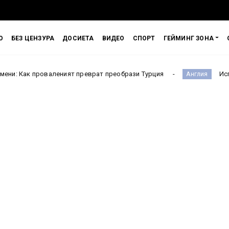
О
БЕЗ ЦЕНЗУРА
ДОСИЕТА
ВИДЕО
СПОРТ
ГЕЙМИНГ ЗОНА
валеният преврат преобрази Турция
Испания чака! Ар
Англия