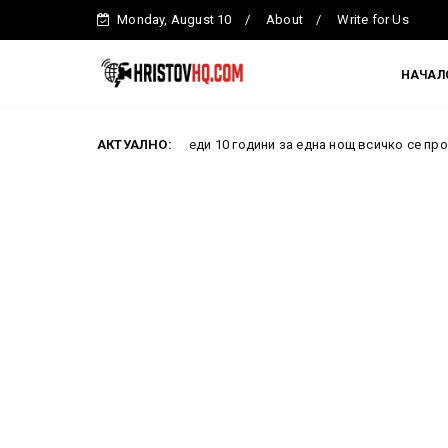
Monday, August 10
About
Write for Us
НАЧАЛ
Преди 10 години за една нощ всичко се промени: Как про
АКТУАЛНО:
Новини