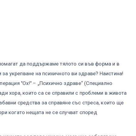
помагат да поддържаме тялото си във форма и в
 и за укрепване на психичното ви здраве? Наистина!
Операция "Ох!" – „Психично здраве“ (Специално
ади хора, които са се справили с проблеми в живота
забавни средства за справяне със стреса, които ще
ори когато нещата не се случват според