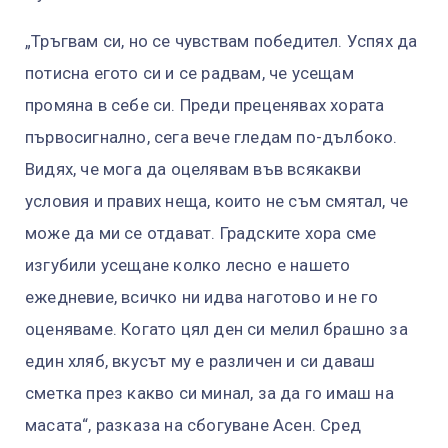
„Тръгвам си, но се чувствам победител. Успях да
потисна егото си и се радвам, че усещам
промяна в себе си. Преди преценявах хората
първосигнално, сега вече гледам по-дълбоко.
Видях, че мога да оцелявам във всякакви
условия и правих неща, които не съм смятал, че
може да ми се отдават. Градските хора сме
изгубили усещане колко лесно е нашето
ежедневие, всичко ни идва наготово и не го
оценяваме. Когато цял ден си мелил брашно за
един хляб, вкусът му е различен и си даваш
сметка през какво си минал, за да го имаш на
масата“, разказа на сбогуване Асен. Сред