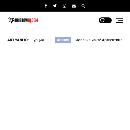
ази Турция
АКТУАЛНО:
Испания чака! Аржентина възкръсна срещу 
Англия