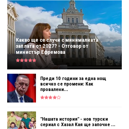
Какво ще се случи с минималната
заплата от 2027? - Отговор от
министър Ефремова
Преди 10 години за една нощ
всичко се промени: Как
провалени...
"Нашата история" - нов турски
сериал с Хазал Кая ще започне ...