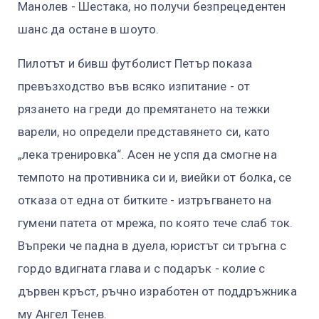
Манолев - Шестака, но получи безпрецедентен
шанс да остане в шоуто.
Пилотът и бивш футболист Петър показа
превъзходство във всяко изпитание - от
рязането на греди до премятането на тежки
варели, но определи представянето си, като
„лека тренировка“. Асен не успя да смогне на
темпото на противника си и, виейки от болка, се
отказа от една от битките - изтръгването на
гумени патета от мрежа, по която тече слаб ток.
Въпреки че падна в дуела, юристът си тръгна с
гордо вдигната глава и с подарък - колие с
дървен кръст, ръчно изработен от поддръжника
му Ангел Тенев.