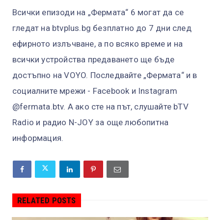
Всички епизоди на „Фермата“ 6 могат да се
гледат на btvplus.bg безплатно до 7 дни след
ефирното излъчване, а по всяко време и на
всички устройства предаването ще бъде
достъпно на VOYO. Последвайте „Фермата“ и в
социалните мрежи - Facebook и Instagram
@fermata.btv. А ако сте на път, слушайте bTV
Radio и радио N-JOY за още любопитна
информация.
RELATED POSTS