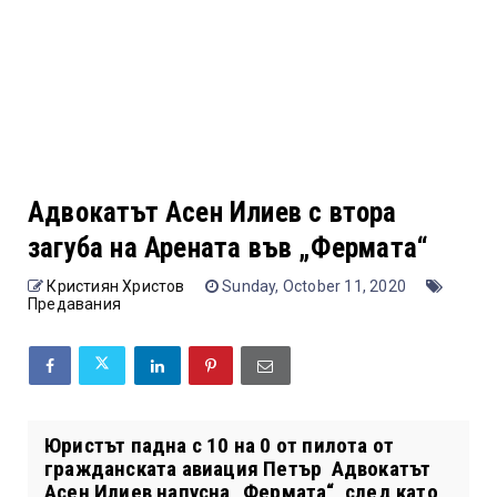
Адвокатът Асен Илиев с втора
загуба на Арената във „Фермата“
Кристиян Христов
Sunday, October 11, 2020
Предавания
Юристът падна с 10 на 0 от пилота от
гражданската авиация Петър Адвокатът
Асен Илиев напусна „Фермата“, след като