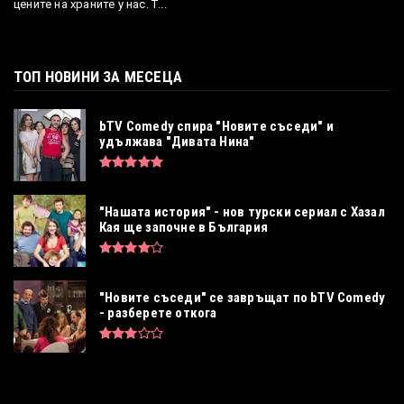
цените на храните у нас. Т...
ТОП НОВИНИ ЗА МЕСЕЦА
bTV Comedy спира "Новите съседи" и
удължава "Дивата Нина"
"Нашата история" - нов турски сериал с Хазал
Кая ще започне в България
"Новите съседи" се завръщат по bTV Comedy
- разберете откога