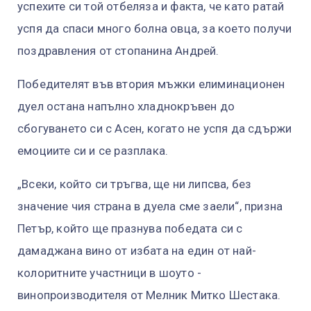
успехите си той отбеляза и факта, че като ратай
успя да спаси много болна овца, за което получи
поздравления от стопанина Андрей.
Победителят във втория мъжки елиминационен
дуел остана напълно хладнокръвен до
сбогуването си с Асен, когато не успя да сдържи
емоциите си и се разплака.
„Всеки, който си тръгва, ще ни липсва, без
значение чия страна в дуела сме заели“, призна
Петър, който ще празнува победата си с
дамаджана вино от избата на един от най-
колоритните участници в шоуто -
винопроизводителя от Мелник Митко Шестака.