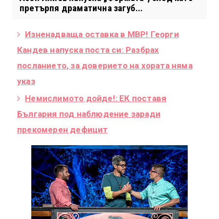
претърпя драматична загуб...
Изненадваща оставка в МВР! Георги
Кандев напуска поста си: Разбрах
посланието, за доверието на хората няма
указ
Немислимото дойде!: ЕК поставя
България под наблюдение заради
прекомерен дефицит