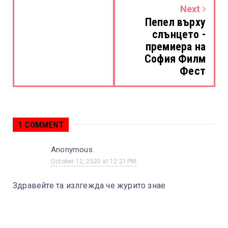
Next
Пепел върху
слънцето -
премиера на
София Филм
Фест
1 COMMENT
Anonymous
October 12, 2020 at 12:21 PM
Здравейте та излгежда че журито знае