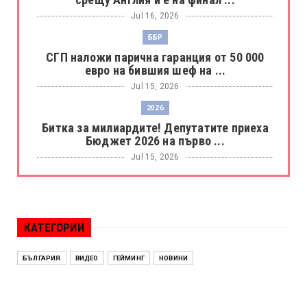
Jul 16, 2026
ББР
СГП наложи парична гаранция от 50 000
евро на бившия шеф на ...
Jul 15, 2026
2026
Битка за милиардите! Депутатите приеха
Бюджет 2026 на първо ...
Jul 15, 2026
БОРАЦ
Левски разби Борац с 4:0 и продължава в
Шампионската лига
КАТЕГОРИИ
Jul 15, 2026
ИСПАНИЯ
БЪЛГАРИЯ
ВИДЕО
ГЕЙМИНГ
НОВИНИ
Без милост! Испания пречупи Франция и е
на финал на Мондиал ...
Jul 15, 2026