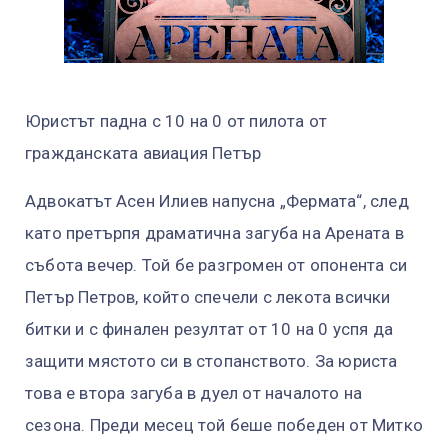
Юристът падна с 10 на 0 от пилота от
гражданската авиация Петър
Адвокатът Асен Илиев напусна „Фермата“, след
като претърпя драматична загуба на Арената в
събота вечер. Той бе разгромен от опонента си
Петър Петров, който спечели с лекота всички
битки и с финален резултат от 10 на 0 успя да
защити мястото си в стопанството. За юриста
това е втора загуба в дуел от началото на
сезона. Преди месец той беше победен от Митко