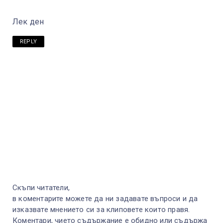
Лек ден
REPLY
Скъпи читатели,
в коментарите можете да ни задавате въпроси и да
изказвате мнението си за клиповете които правя.
Коментари, чието съдържание е обидно или съдържа