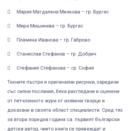

Мария Магдалена Милкова – гр. Бургас

Мира Мишинева – гр. Бургас

Пламена Иванова – гр. Габрово

Станислав Стефанов – гр. Добрич

Стефания Стефанова – гр. София
Техните пъстри и оригинални рисунки, заредени
със силни послания, бяха разгледани и оценени
от петчленното жури от изявени творци и
доказани в своята област специалисти. Сред тях
за втора поредна година са: първият български
детски автор, чиито книги се превеждат и