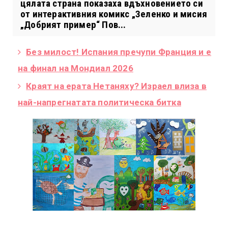
цялата страна показаха вдъхновението си
от интерактивния комикс „Зеленко и мисия
„Добрият пример“ Пов...
Без милост! Испания пречупи Франция и е
на финал на Мондиал 2026
Краят на ерата Нетаняху? Израел влиза в
най-напрегнатата политическа битка