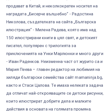
продават в Китай, и неколкократен носител на
наградата „Бисерче вълшебно“ - Радостина
Николова, създателката на сайта „Българска
илюстрация“ - Милена Радева, която има над
150 илюстрирани книги в цял свят, и детският
писател, популярен с трилогията за
приключенията на Унки Марлюнки и много други
- Иван Раденков. Неизменна част от журито са и
Мария Пеева – главен редактор на любимия на
хиляди български семейства сайт mamaninja.bg,
както и Стаси Цалова. Те имаха нелеката задача
да отличат най-открояващите се детски рисунки,
които илюстрират добрите дела и малките
действия в основата на голямата промяна.