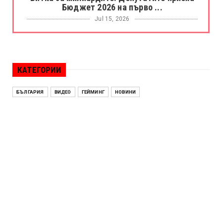
Бюджет 2026 на първо ...
Jul 15, 2026
БОРАЦ
Левски разби Борац с 4:0 и продължава в
Шампионската лига
КАТЕГОРИИ
Jul 15, 2026
ИСПАНИЯ
БЪЛГАРИЯ
ВИДЕО
ГЕЙМИНГ
НОВИНИ
Без милост! Испания пречупи Франция и е
на финал на Мондиал ...
Jul 15, 2026
БЕНЯМИН НЕТАНЯХУ
Краят на ерата Нетаняху? Израел влиза в
най-напрегнатата пол...
Jul 13, 2026
АЛЕН СИМЕОНОВ
„Дигитално робство“: Ален Симеонов за
употребата на социални...