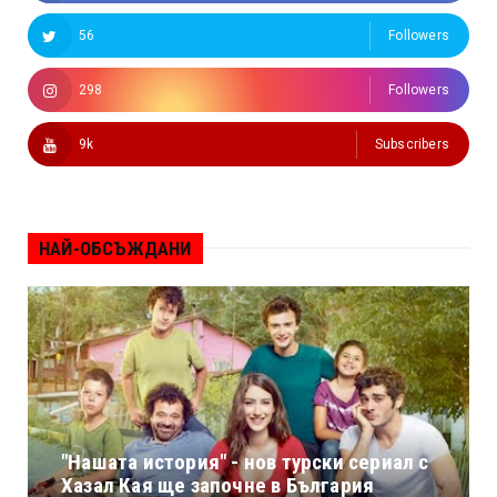
56
Followers
298
Followers
9k
Subscribers
НАЙ-ОБСЪЖДАНИ
"Нашата история" - нов турски сериал с
Хазал Кая ще започне в България