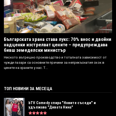
Българската храна става лукс: 70% внос и двойни
надценки изстрелват цените – предупреждава
бивш земеделски министър
Ниското вътрешно производство и тоталната зависимост от
чужди пазари са основните причини за непрекъснатия скок в
цените на храните у нас. Т...
ТОП НОВИНИ ЗА МЕСЕЦА
bTV Comedy спира "Новите съседи" и
удължава "Дивата Нина"