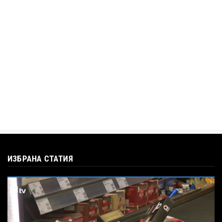
Jul 12, 2026
BTV
Кристияна Стефанова разтърси bTV с
въпроса: Колко чаши са ну...
Jul 12, 2026
ИЗБРАНА СТАТИЯ