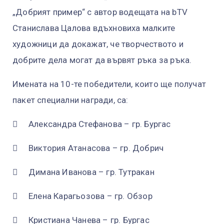
„Добрият пример“ с автор водещата на bTV
Станислава Цалова вдъхновиха малките
художници да докажат, че творчеството и
добрите дела могат да вървят ръка за ръка.
Имената на 10-те победители, които ще получат
пакет специални награди, са:

Александра Стефанова – гр. Бургас

Виктория Атанасова – гр. Добрич

Димана Иванова – гр. Тутракан

Елена Карагьозова – гр. Обзор

Кристиана Чанева – гр. Бургас