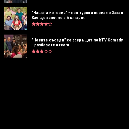
"Нашата история" - нов турски сериал с Хазал
Кая ще започне в България
"Новите съседи" се завръщат по bTV Comedy
- разберете откога