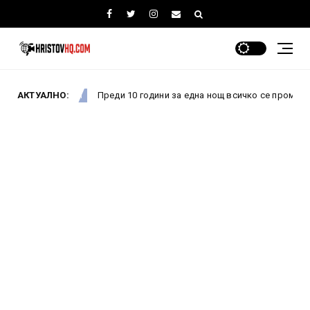
АКТУАЛНО:
Преди 10 години за една нощ всичко се промени: Как провал
овини