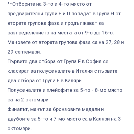
**Отборите на 3-то и 4-то място от
предварителни групи B и D попадат в Група H от
втората групова фаза и продължават за
разпределението на местата от 9-о до 16-о.
Мачовете от втората групова фаза са на 27, 28 и
29 септември.
Първите два отбора от Група F в София се
класират за полуфиналите в Италия с първите
два отбора от Група Е в Каляри.
Полуфиналите и плейофите за 5-то - 8-мо място
са на 2 октомври.
Финалът, мачът за бронзовите медали и
двубоите за 5-то и 7-мо място са в Каляри на 3
октомври.