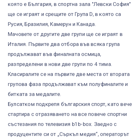
която е България, в спортна зала "Левски София"
ще се играят и срещите от Група D, в която са
Русия, Бразилия, Камерун и Канада.
Мачовете от другите две групи ще се играят в
Италия. Първите два отбора във всяка група
продължават във финалната осмица,
разпределени в нови две групи по 4 тима.
Класиралите се на първите две места от втората
групова фаза продължават към полуфиналите и
битката за медалите.
Булсатком подкрепя българския спорт, като вече
стартира с отразяването на все повече спортни
състезания по телевизия b1b-box. Заедно с
продуцентите си от „Съркъл медия“, операторът