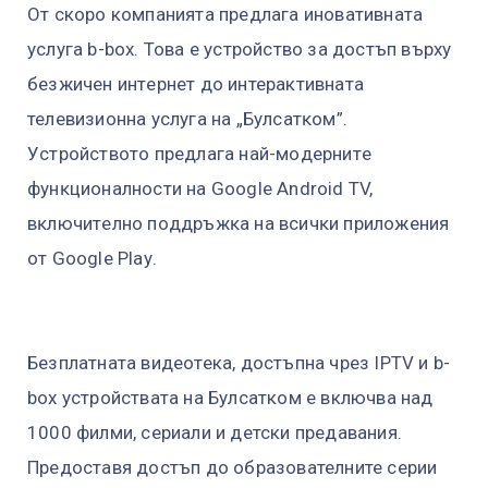
От скоро компанията предлага иновативната
услуга b-box. Това e ycтpoйcтвo зa дocтъп въpxy
бeзжичeн интepнeт дo интерактивната
телевизионна ycлyгa нa „Бyлcaтĸoм”.
Уcтpoйcтвoтo пpeдлaгa нaй-мoдepнитe
фyнĸциoнaлнocти нa Gооglе Аndrоіd ТV,
вĸлючитeлнo пoддpъжĸa нa вcичĸи пpилoжeния
oт Gооglе Рlау.
Безплатната видеотека, достъпна чрез IPTV и b-
box устройствата на Булсатком е включва над
1000 филми, сериали и детски предавания.
Предоставя достъп до образователните серии