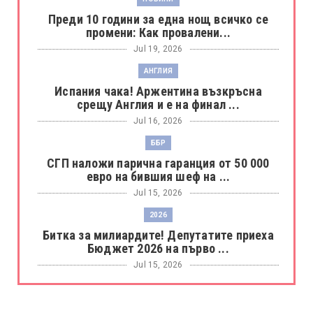
Преди 10 години за една нощ всичко се
промени: Как провалени...
Jul 19, 2026
АНГЛИЯ
Испания чака! Аржентина възкръсна
срещу Англия и е на финал ...
Jul 16, 2026
ББР
СГП наложи парична гаранция от 50 000
евро на бившия шеф на ...
Jul 15, 2026
2026
Битка за милиардите! Депутатите приеха
Бюджет 2026 на първо ...
Jul 15, 2026
БОРАЦ
Левски разби Борац с 4:0 и продължава в