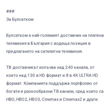
###
За Булсатком
Булсатком е най-големият доставчик на платена
телевизия в България с водеща позиция в
предлагането на сателитна телевизия.
ТВ доставчикът излъчва над 240 канала, от
които над 130 в HD формат и 8 в 4K ULTRA HD
формат. Компанията поддържа портфолио от
богати и разнообразни ТВ канали, сред които са
HBO, HBO2, HBO3, Cinemax и Cinemax2 и други.