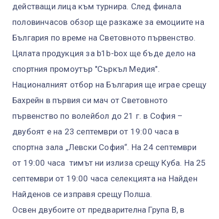
действащи лица към турнира. След финала
половинчасов обзор ще разкаже за емоциите на
България по време на Световното първенство.
Цялата продукция за b1b-box ще бъде дело на
спортния промоутър "Съркъл Медия".
Националният отбор на България ще играе срещу
Бахрейн в първия си мач от Световното
първенство по волейбол до 21 г. в София –
двубоят е на 23 септември от 19:00 часа в
спортна зала „Левски София“. На 24 септември
от 19:00 часа тимът ни излиза срещу Куба. На 25
септември от 19:00 часа селекцията на Найден
Найденов се изправя срещу Полша.
Освен двубоите от предварителна Група В, в