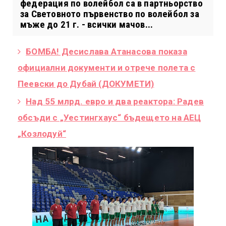
федерация по волейбол са в партньорство
за Световното първенство по волейбол за
мъже до 21 г. - всички мачов...
БОМБА! Десислава Атанасова показа
официални документи и отрече полета с
Пеевски до Дубай (ДОКУМЕТИ)
Над 55 млрд. евро и два реактора: Радев
обсъди с „Уестингхаус“ бъдещето на АЕЦ
„Козлодуй“