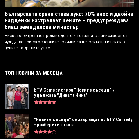
Българската храна става лукс: 70% внос и двойни
надценки изстрелват цените – предупреждава
бивш земеделски министър
Ниското вътрешно производство и тоталната зависимост от
чужди пазари са основните причини за непрекъснатия скок в
цените на храните у нас. Т...
ТОП НОВИНИ ЗА МЕСЕЦА
bTV Comedy спира "Новите съседи" и
удължава "Дивата Нина"
"Новите съседи" се завръщат по bTV Comedy
- разберете откога