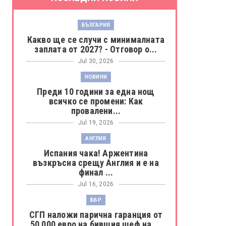
БЪЛГАРИЯ
Какво ще се случи с минималната
заплата от 2027? - Отговор о...
Jul 30, 2026
НОВИНИ
Преди 10 години за една нощ
всичко се промени: Как
провалени...
Jul 19, 2026
АНГЛИЯ
Испания чака! Аржентина
възкръсна срещу Англия и е на
финал ...
Jul 16, 2026
ББР
СГП наложи парична гаранция от
50 000 евро на бившия шеф на ...