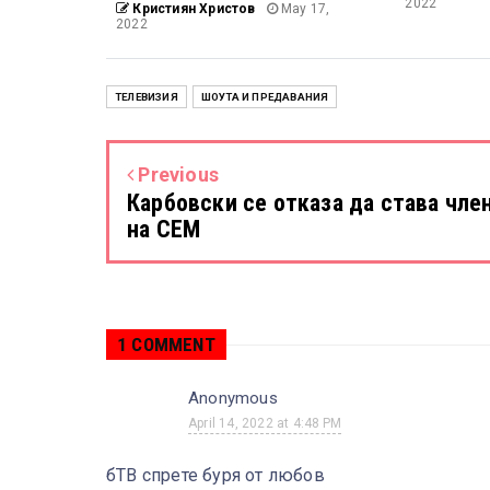
2022
Кристиян Христов
May 17,
2022
ТЕЛЕВИЗИЯ
ШОУТА И ПРЕДАВАНИЯ
Previous
Карбовски се отказа да става чле
на СЕМ
1 COMMENT
Anonymous
April 14, 2022 at 4:48 PM
бТВ спрете буря от любов