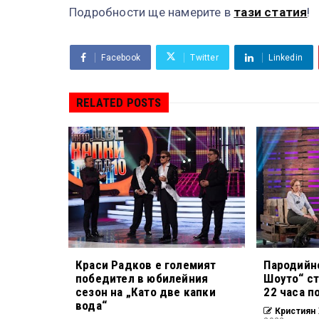
Подробности ще намерите в
тази статия
!
Facebook
Twitter
Linkedin
RELATED POSTS
Краси Радков е големият
Пародийн
победител в юбилейния
Шоуто“ ст
сезон на „Като две капки
22 часа п
вода“
Кристиян 