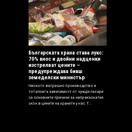
Българската храна става лукс:
70% внос и двойни надценки
изстрелват цените –
предупреждава бивш
земеделски министър
Ниското вътрешно производство и
тоталната зависимост от чужди пазари
са основните причини за непрекъснатия
скок в цените на храните у нас. Т...