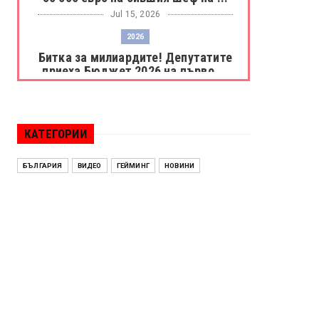
Jul 15, 2026
2026
Битка за милиардите! Депутатите
приеха Бюджет 2026 на първо ...
Jul 15, 2026
БОРАЦ
Левски разби Борац с 4:0 и
КАТЕГОРИИ
продължава в Шампионската
лига
БЪЛГАРИЯ
ВИДЕО
ГЕЙМИНГ
НОВИНИ
Jul 15, 2026
ИСПАНИЯ
Без милост! Испания пречупи
Франция и е на финал на Мондиал
...
Jul 15, 2026
БЕНЯМИН НЕТАНЯХУ
Краят на ерата Нетаняху? Израел
влиза в най-напрегнатата пол...