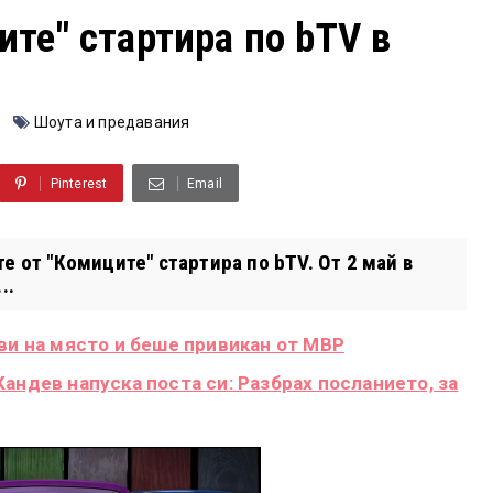
ите" стартира по bTV в
Шоута и предавания
Pinterest
Email
е от "Комиците" стартира по bTV. От 2 май в
..
ви на място и беше привикан от МВР
андев напуска поста си: Разбрах посланието, за