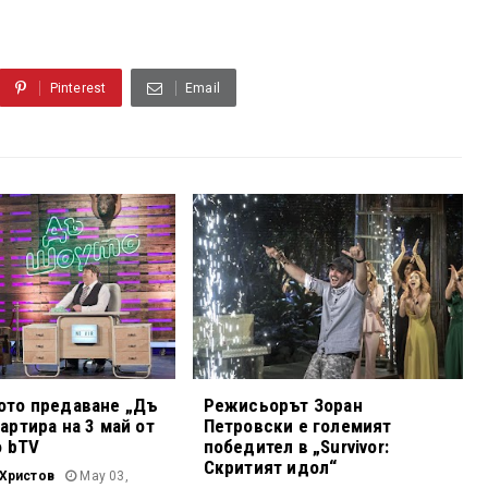
Pinterest
Email
ото предаване „Дъ
Режисьорът Зоран
артира на 3 май от
Петровски е големият
о bTV
победител в „Survivor:
Скритият идол“
Христов
May 03,