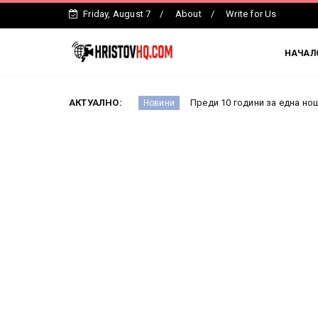
Friday, August 7
About
Write for Us
НАЧАЛ
тър Ефремова
АКТУАЛНО:
Преди 10 години за една нощ всичко се
Новини