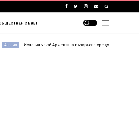
ОБЩЕСТВЕН СЪВЕТ
Испания чака! Аржентина възкръсна срещу Англия и е на финал на Мо