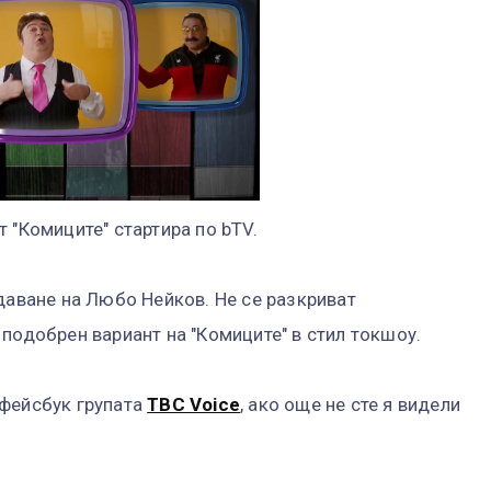
 "Комиците" стартира по bTV.
даване на Любо Нейков. Не се разкриват
подобрен вариант на "Комиците" в стил токшоу.
 фейсбук групата
TBC Voice
, ако още не сте я видели