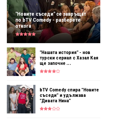
"Новите съседи" се завръщат
по bTV Comedy - разберете
откога
"Нашата история" - нов
турски сериал с Хазал Кая
ще започне ...
bTV Comedy спира "Новите
съседи" и удължава
"Дивата Нина"