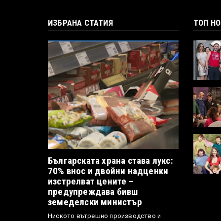
ИЗБРАНА СТАТИЯ
ТОП Н
Българската храна става лукс:
70% внос и двойни надценки
изстрелват цените –
предупреждава бивш
земеделски министър
Ниското вътрешно производство и