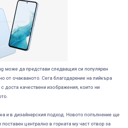
ung може да представи следващия си популярен
ано от очакваното. Сега благодарение на лийкъра
 с доста качествени изображения, които ни
ото.
яна и в дизайнерския подход. Новото попълнение ще
и поставен централно в горната му част отвор за