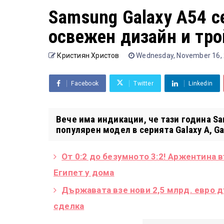
Samsung Galaxy A54 с
освежен дизайн и тро
Кристиян Христов
Wednesday, November 16,
Facebook
Twitter
Linkedin
Вече има индикации, че тази година 
популярен модел в серията Galaxy A, Gal
От 0:2 до безумното 3:2! Аржентина 
Египет у дома
Държавата взе нови 2,5 млрд. евро 
сделка