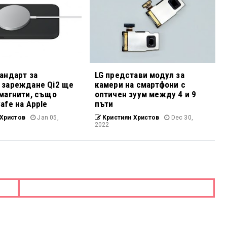
андарт за
LG представи модул за
 зареждане Qi2 ще
камери на смартфони с
магнити, също
оптичен зуум между 4 и 9
afe на Apple
пъти
Христов
Jan 05,
Кристиян Христов
Dec 30,
2022