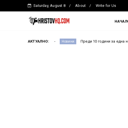
Saturday, August 8
About
Write for Us
НАЧАЛ
стър Ефремова
АКТУАЛНО:
Преди 10 години за една нощ всичко с
Новини