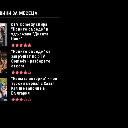
ОВИНИ ЗА МЕСЕЦА
bTV Comedy спира
"Новите съседи" и
удължава "Дивата
Нина"
"Новите съседи" се
завръщат по bTV
Comedy - разберете
откога
"Нашата история" - нов
турски сериал с Хазал
Кая ще започне в
България