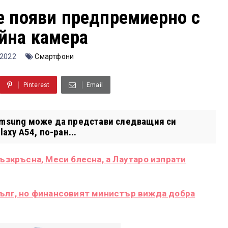
е появи предпремиерно с
йна камера
 2022
Смартфони
Pinterest
Email
Samsung може да представи следващия си
axy A54, по-ран...
възкръсна, Меси блесна, а Лаутаро изпрати
дълг, но финансовият министър вижда добра