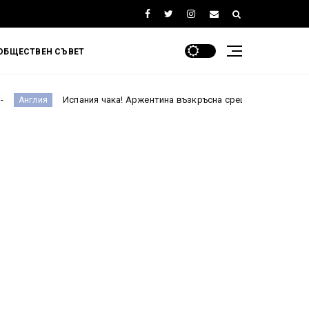
ОБЩЕСТВЕН СЪВЕТ
Испания чака! Аржентина възкръсна срещу Англия и е на финал на М