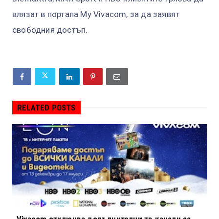
влязат в портала My Vivacom, за да заявят
свободния достъп.
RELATED POSTS
Vivacom отключва допълнителни тв канали за