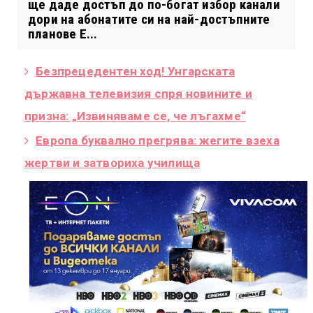
ще даде достъп до по-богат избор канали
дори на абонатите си на най-достъпните
планове E...
Безпрецедентен ход! Унгарската
държавна телевизия спря новините и
призна: „Извиняваме се, че лъгахме“
Европа буквално прегрява: жегите взеха
жертви и затвориха училища