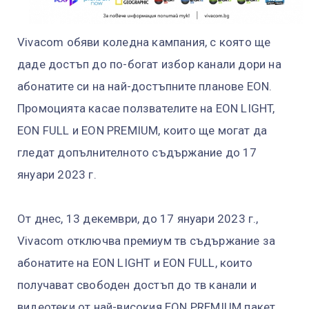
Vivacom обяви коледна кампания, с която ще
даде достъп до по-богат избор канали дори на
абонатите си на най-достъпните планове EON.
Промоцията кaсае ползвателите на EON LIGHT,
EON FULL и EON PREMIUM, които ще могат да
гледат допълнителното съдържание до 17
януари 2023 г.
От днес, 13 декември, до 17 януари 2023 г.,
Vivacom отключва премиум тв съдържание за
абонатите на EON LIGHT и EON FULL, които
получават свободен достъп до тв канали и
видеотеки от най-високия EON PREMIUM пакет,