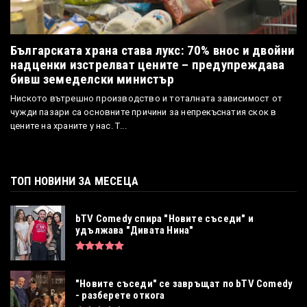
Българската храна става лукс: 70% внос и двойни
надценки изстрелват цените – предупреждава
бивш земеделски министър
Ниското вътрешно производство и тоталната зависимост от
чужди пазари са основните причини за непрекъснатия скок в
цените на храните у нас. Т...
ТОП НОВИНИ ЗА МЕСЕЦА
bTV Comedy спира "Новите съседи" и
удължава "Дивата Нина"
"Новите съседи" се завръщат по bTV Comedy
- разберете откога