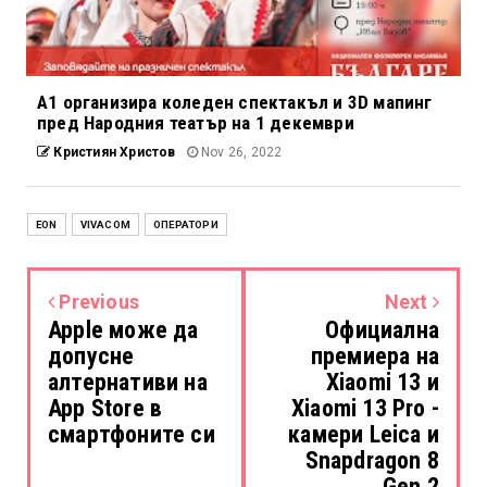
А1 организира коледен спектакъл и 3D мапинг
пред Народния театър на 1 декември
Кристиян Христов
Nov 26, 2022
EON
VIVACOM
ОПЕРАТОРИ
Previous
Next
Apple може да
Официална
допусне
премиера на
алтернативи на
Xiaomi 13 и
App Store в
Xiaomi 13 Pro -
смартфоните си
камери Leica и
Snapdragon 8
Gen 2