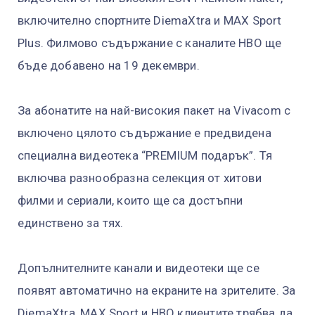
включително спортните DiemaXtra и MAX Sport
Plus. Филмово съдържание с каналите HBO ще
бъде добавено на 19 декември.
За абонатите на най-високия пакет на Vivacom с
включено цялото съдържание е предвидена
специална видеотека “PREMIUM подарък”. Тя
включва разнообразна селекция от хитови
филми и сериали, които ще са достъпни
единствено за тях.
Допълнителните канали и видеотеки ще се
появят автоматично на екраните на зрителите. За
DiemaXtra, MAX Sport и HBO клиентите трябва да