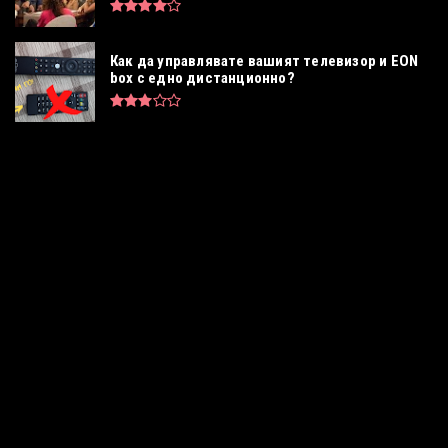
Как да управлявате вашият телевизор и EON
box с едно дистанционно?