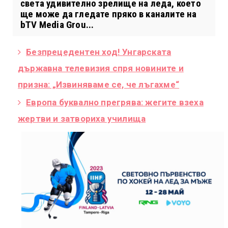
света удивително зрелище на леда, което
ще може да гледате пряко в каналите на
bTV Media Grou...
Безпрецедентен ход! Унгарската
държавна телевизия спря новините и
призна: „Извиняваме се, че лъгахме“
Европа буквално прегрява: жегите взеха
жертви и затвориха училища