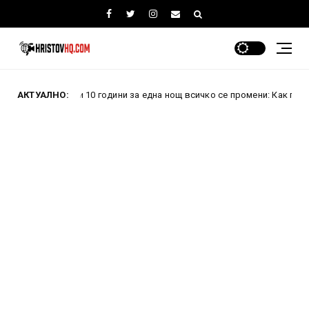
Преди 10 години за една нощ всичко се промени: Как проваленият
АКТУАЛНО: