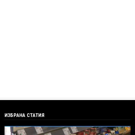
„Дигитално робство“: Ален Симеонов за
употребата на социални...
Jul 12, 2026
BTV
Кристияна Стефанова разтърси bTV с
въпроса: Колко чаши са ну...
Jul 12, 2026
ИЗБРАНА СТАТИЯ