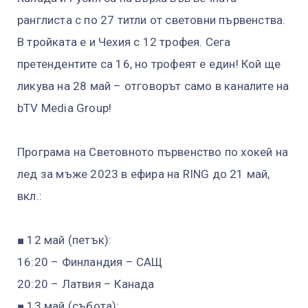
ранглиста с по 27 титли от световни първенства.
В тройката е и Чехия с 12 трофея. Сега
претендентите са 16, но трофеят е един! Кой ще
ликува на 28 май – отговорът само в каналите на
bTV Media Group!
Програма на Световното първенство по хокей на
лед за мъже 2023 в ефира на RING до 21 май,
вкл.:
■ 12 май (петък):
16:20 – Финландия – САЩ
20:20 – Латвия – Канада
■ 13 май (събота):