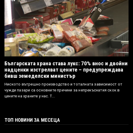
Българската храна става лукс: 70% внос и двойни
надценки изстрелват цените – предупреждава
бивш земеделски министър
Ниското вътрешно производство и тоталната зависимост от
чужди пазари са основните причини за непрекъснатия скок в
цените на храните у нас. Т...
ТОП НОВИНИ ЗА МЕСЕЦА