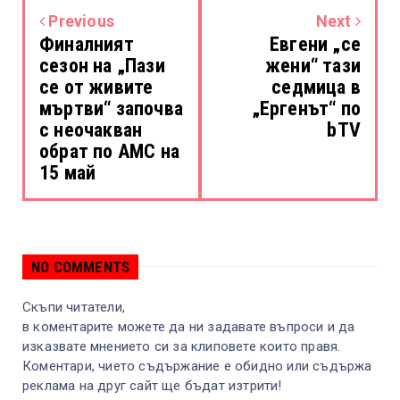
Previous
Next
Финалният
Евгени „се
сезон на „Пази
жени“ тази
се от живите
седмица в
мъртви“ започва
„Ергенът“ по
с неочакван
bTV
обрат по AMC на
15 май
NO COMMENTS
Скъпи читатели,
в коментарите можете да ни задавате въпроси и да
изказвате мнението си за клиповете които правя.
Коментари, чието съдържание е обидно или съдържа
реклама на друг сайт ще бъдат изтрити!