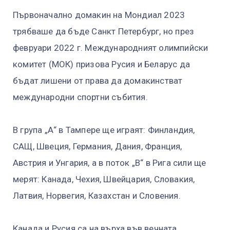
Първоначално домакин на Мондиал 2023
трябваше да бъде Санкт Петербург, но през
февруари 2022 г. Международният олимпийски
комитет (МОК) призова Русия и Беларус да
бъдат лишени от права да домакинстват
международни спортни събития.
В група „А“ в Тампере ще играят: Финландия,
САЩ, Швеция, Германия, Дания, Франция,
Австрия и Унгария, а в поток „В“ в Рига сили ще
мерят: Канада, Чехия, Швейцария, Словакия,
Латвия, Норвегия, Казахстан и Словения.
Канада и Русия са на върха във вечната