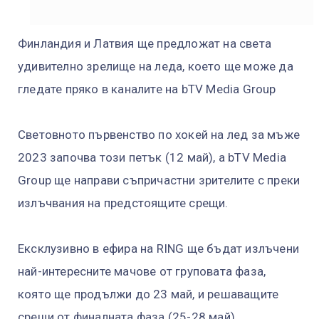
Финландия и Латвия ще предложат на света
удивително зрелище на леда, което ще може да
гледате пряко в каналите на bTV Media Group
Световното първенство по хокей на лед за мъже
2023 започва този петък (12 май), а bTV Media
Group ще направи съпричастни зрителите с преки
излъчвания на предстоящите срещи.
Ексклузивно в ефира на RING ще бъдат излъчени
най-интересните мачове от груповата фаза,
която ще продължи до 23 май, и решаващите
срещи от финалната фаза (25-28 май).