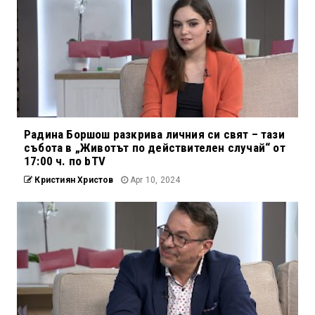
Радина Боршош разкрива личния си свят – тази
събота в „Животът по действителен случай“ от
17:00 ч. по bTV
Кристиян Христов
Apr 10, 2024