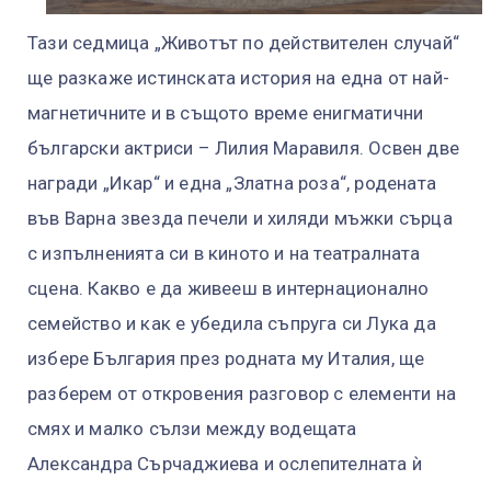
Тази седмица „Животът по действителен случай“
ще разкаже истинската история на една от най-
магнетичните и в същото време енигматични
български актриси – Лилия Маравиля. Освен две
награди „Икар“ и една „Златна роза“, родената
във Варна звезда печели и хиляди мъжки сърца
с изпълненията си в киното и на театралната
сцена. Какво е да живееш в интернационално
семейство и как е убедила съпруга си Лука да
избере България през родната му Италия, ще
разберем от откровения разговор с елементи на
смях и малко сълзи между водещата
Александра Сърчаджиева и ослепителната ѝ