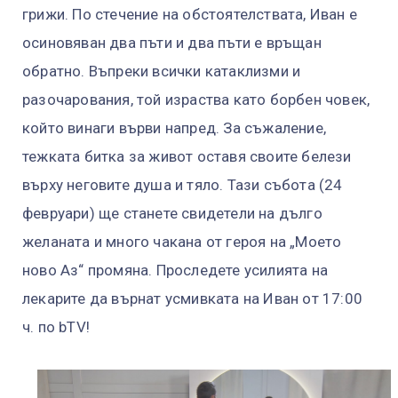
грижи. По стечение на обстоятелствата, Иван е
осиновяван два пъти и два пъти е връщан
обратно. Въпреки всички катаклизми и
разочарования, той израства като борбен човек,
който винаги върви напред. За съжаление,
тежката битка за живот оставя своите белези
върху неговите душа и тяло. Тази събота (24
февруари) ще станете свидетели на дълго
желаната и много чакана от героя на „Моето
ново Аз“ промяна. Проследете усилията на
лекарите да върнат усмивката на Иван от 17:00
ч. по bTV!