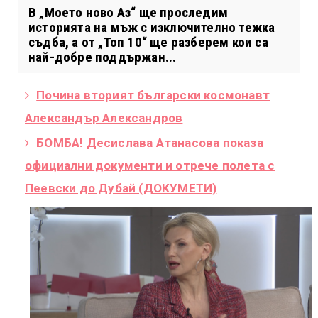
В „Моето ново Аз“ ще проследим
историята на мъж с изключително тежка
съдба, а от „Топ 10“ ще разберем кои са
най-добре поддържан...
Почина вторият български космонавт
Александър Александров
БОМБА! Десислава Атанасова показа
официални документи и отрече полета с
Пеевски до Дубай (ДОКУМЕТИ)