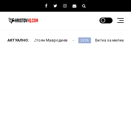
ББР Стоян Мавродиев
АКТУАЛНО:
Битка за милиардите! Депутатите 
2026