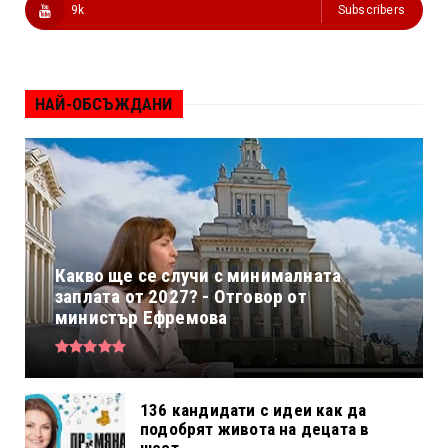
9k
Subscribers
НАЙ-ОБСЪЖДАНИ
Какво ще се случи с минималната
заплата от 2027? - Отговор от
министър Ефремова
136 кандидати с идеи как да
подобрят живота на децата в
шест...