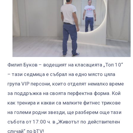
Филип Буков – водещият на класацията „Топ 10“
– тази седмица е събрал на едно място цяла
група VIP персони, които отделят немалко време
за поддръжка на своята перфектна форма. Кой
как тренира и какви са малките фитнес трикове
на големи родни звезди, ще разберем още тази
събота от 17:00 ч. в „Животът по действителен
случай“ по bTV!