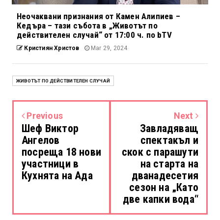
Неочаквани признания от Камен Алипиев –
Кедъра – тази събота в „Животът по
действителен случай“ от 17:00 ч. по bTV
Кристиян Христов
Mar 29, 2024
ЖИВОТЪТ ПО ДЕЙСТВИТЕЛЕН СЛУЧАЙ
Previous
Next
Шеф Виктор
Завладяващ
Ангелов
спектакъл и
посреща 18 нови
скок с парашути
участници в
на старта на
Кухнята на Ада
дванадесетия
сезон на „Като
две капки вода“