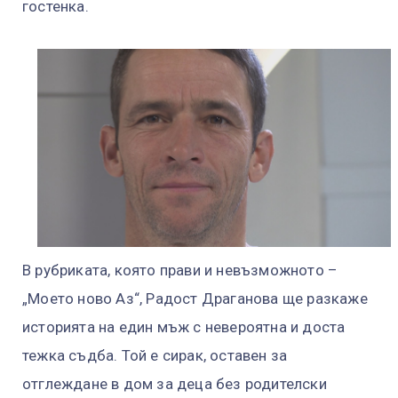
гостенка.
В рубриката, която прави и невъзможното –
„Моето ново Аз“, Радост Драганова ще разкаже
историята на един мъж с невероятна и доста
тежка съдба. Той е сирак, оставен за
отглеждане в дом за деца без родителски