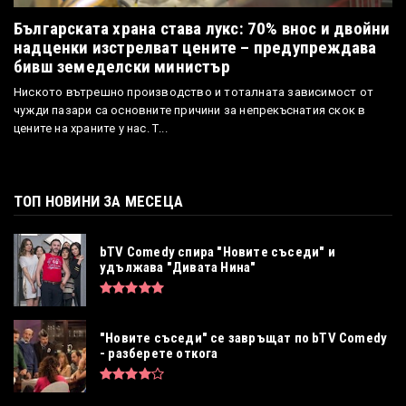
Българската храна става лукс: 70% внос и двойни
надценки изстрелват цените – предупреждава
бивш земеделски министър
Ниското вътрешно производство и тоталната зависимост от
чужди пазари са основните причини за непрекъснатия скок в
цените на храните у нас. Т...
ТОП НОВИНИ ЗА МЕСЕЦА
bTV Comedy спира "Новите съседи" и
удължава "Дивата Нина"
"Новите съседи" се завръщат по bTV Comedy
- разберете откога