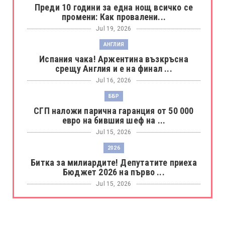
Преди 10 години за една нощ всичко се
промени: Как провалени...
Jul 19, 2026
АНГЛИЯ
Испания чака! Аржентина възкръсна
срещу Англия и е на финал ...
Jul 16, 2026
ББР
СГП наложи парична гаранция от 50 000
евро на бившия шеф на ...
Jul 15, 2026
2026
Битка за милиардите! Депутатите приеха
Бюджет 2026 на първо ...
Jul 15, 2026
БОРАЦ
Левски разби Борац с 4:0 и продължава в
Шампионската лига