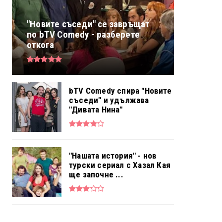
"Новите съседи" се завръщат
по bTV Comedy - разберете
откога
bTV Comedy спира "Новите
съседи" и удължава
"Дивата Нина"
"Нашата история" - нов
турски сериал с Хазал Кая
ще започне ...