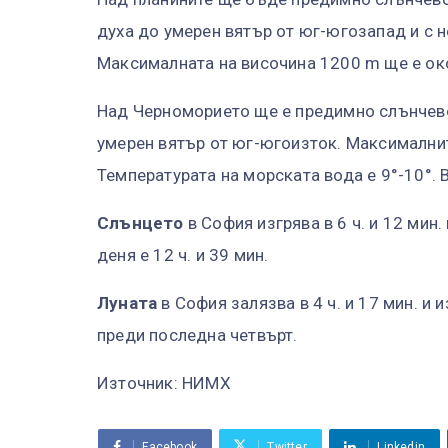
духа до умерен вятър от юг-югозапад и с 
Максималната на височина 1200 m ще е око
Над Черноморието ще е предимно слънчево
умерен вятър от юг-югоизток. Максималнит
Температурата на морската вода е 9°-10°. 
Слънцето
в София изгрява в 6 ч. и 12 мин.
деня е 12 ч. и 39 мин.
Луната
в София залязва в 4 ч. и 17 мин. и и
преди последна четвърт.
Източник: НИМХ
Facebook
Twitter
Linkedin