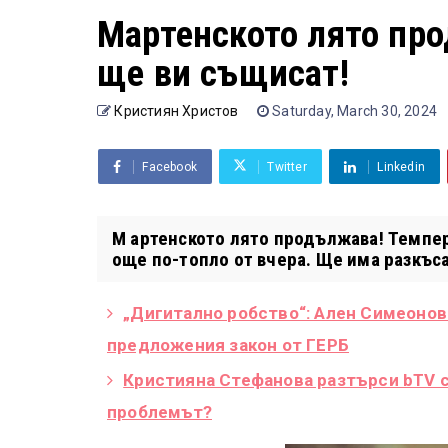
Мартенското лято пр
ще ви същисат!
Кристиян Христов
Saturday, March 30, 2024
Facebook
Twitter
Linkedin
М артенското лято продължава! Темпер
още по-топло от вчера. Ще има разкъсан
„Дигитално робство“: Ален Симеонов
предложения закон от ГЕРБ
Кристияна Стефанова разтърси bTV с 
проблемът?