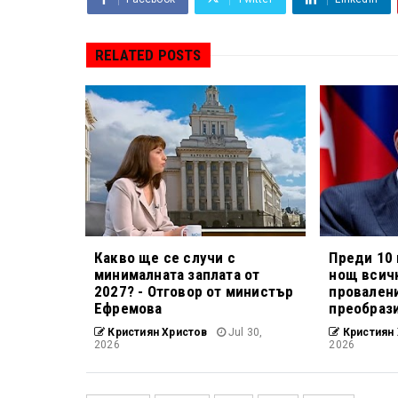
RELATED POSTS
Какво ще се случи с
Преди 10 
минималната заплата от
нощ всичк
2027? - Отговор от министър
провален
Ефремова
преобраз
Кристиян Христов
Jul 30,
Кристиян 
2026
2026