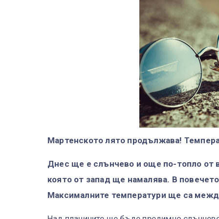
Мартенското лято продължава! Темпера
Днес ще е слънчево и още по-топло от 
която от запад ще намалява. В повечет
Максималните температури ще са между 2
Над планините ще бъде предимно слънчево