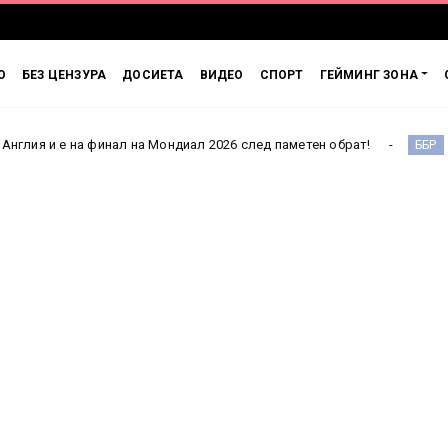
О
БЕЗ ЦЕНЗУРА
ДОСИЕТА
ВИДЕО
СПОРТ
ГЕЙМИНГ ЗОНА
а финал на Мондиал 2026 след паметен обрат!
СГП наложи
ББР