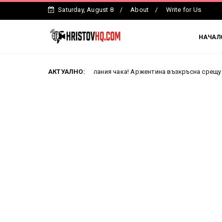
Saturday, August 8
About
Write for Us
НАЧАЛ
Испания чака! Аржентина възкръсна срещу Англия и е н
АКТУАЛНО:
Англия