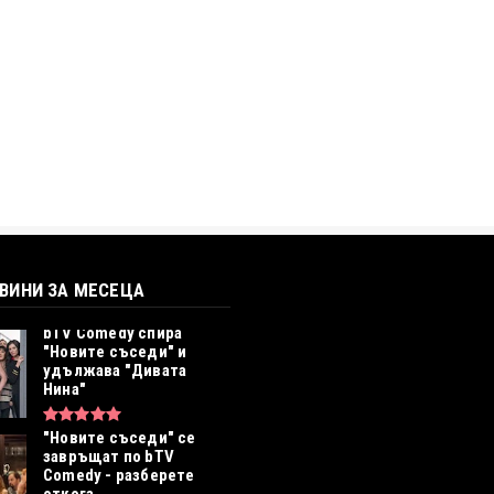
ОВИНИ ЗА МЕСЕЦА
bTV Comedy спира
"Новите съседи" и
удължава "Дивата
Нина"
"Новите съседи" се
завръщат по bTV
Comedy - разберете
откога