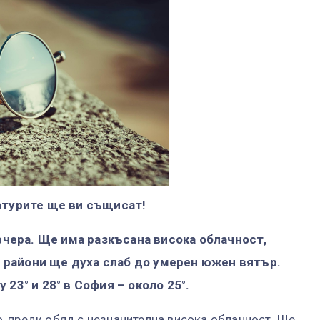
турите ще ви същисат!
вчера. Ще има разкъсана висока облачност,
о райони ще духа слаб до умерен южен вятър.
3° и 28° в София – около 25°.
, преди обяд с незначителна висока облачност. Ще