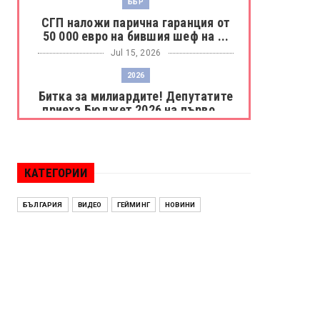
ББР
СГП наложи парична гаранция от
50 000 евро на бившия шеф на ...
Jul 15, 2026
2026
Битка за милиардите! Депутатите
приеха Бюджет 2026 на първо ...
Jul 15, 2026
БОРАЦ
Левски разби Борац с 4:0 и
КАТЕГОРИИ
продължава в Шампионската
лига
БЪЛГАРИЯ
ВИДЕО
ГЕЙМИНГ
НОВИНИ
Jul 15, 2026
ИСПАНИЯ
Без милост! Испания пречупи
Франция и е на финал на Мондиал
...
Jul 15, 2026