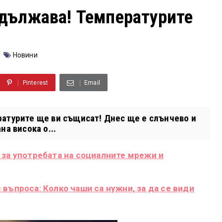
одължава! Температурите
Новини
Pinterest
Email
атурите ще ви същисат! Днес ще е слънчево и
а висока о...
 за употребата на социалните мрежи и
въпроса: Колко чаши са нужни, за да се види