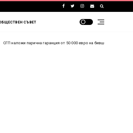
ОБЩЕСТВЕН СЪВЕТ
 парична гаранция от 50 000 евро на бившия шеф на ББР Стоян Мавр