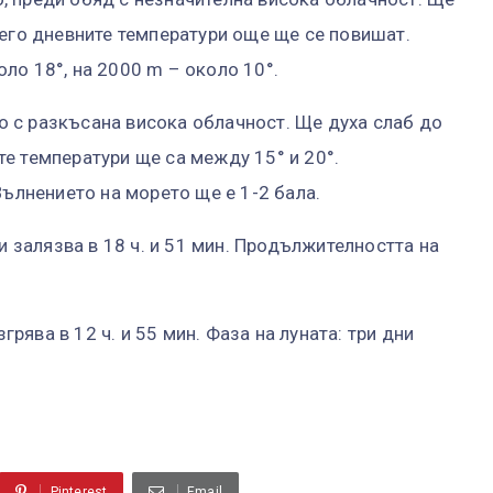
него дневните температури още ще се повишат.
ло 18°, на 2000 m – около 10°.
 с разкъсана висока облачност. Ще духа слаб до
е температури ще са между 15° и 20°.
Вълнението на морето ще е 1-2 бала.
 и залязва в 18 ч. и 51 мин. Продължителността на
згрява в 12 ч. и 55 мин. Фаза на луната: три дни
Pinterest
Email