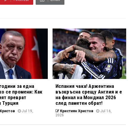
години за една
Испания чака! Аржентина
о се промени: Как
възкръсна срещу Англия и е
ият преврат
на финал на Мондиал 2026
и Турция
след паметен обрат!
Христов
Jul 19,
Кристиян Христов
Jul 16,
2026