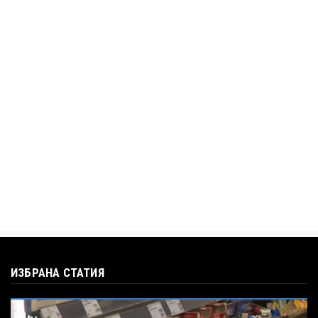
„Дигитално робство“: Ален Симеонов за
употребата на социални...
Jul 12, 2026
BTV
Кристияна Стефанова разтърси bTV с
въпроса: Колко чаши са ну...
Jul 12, 2026
ИЗБРАНА СТАТИЯ