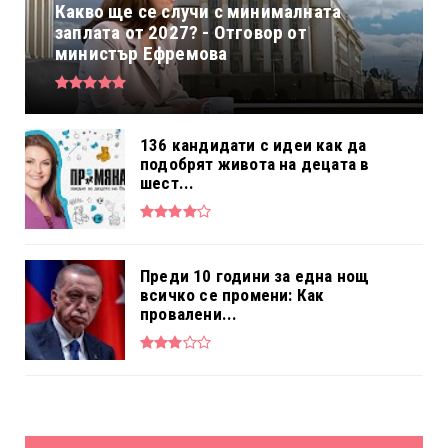
Какво ще се случи с минималната
заплата от 2027? - Отговор от
министър Ефремова
136 кандидати с идеи как да
подобрят живота на децата в
шест...
Преди 10 години за една нощ
всичко се промени: Как
провалени...