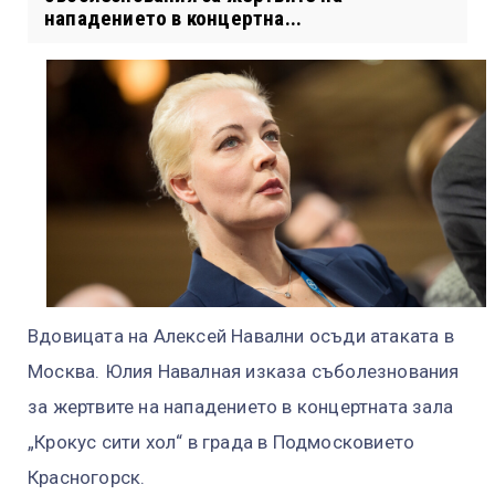
нападението в концертна...
В
довицата на Алексей Навални осъди атаката в
Москва. Юлия Навалная изказа съболезнования
за жертвите на нападението в концертната зала
„Крокус сити хол“ в града в Подмосковието
Красногорск.