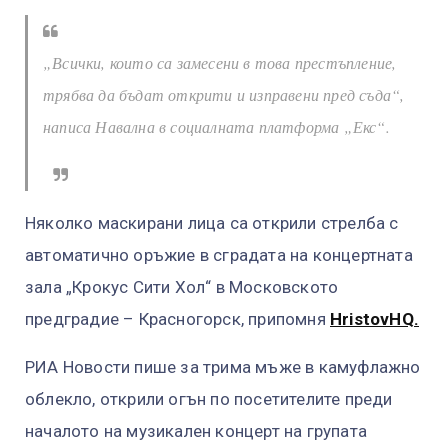
„Всички, които са замесени в това престъпление,
трябва да бъдат открити и изправени пред съда“,
написа Навална в социалната платформа „Екс“.
Няколко маскирани лица са открили стрелба с
автоматично оръжие в сградата на концертната
зала „Крокус Сити Хол“ в Московското
предградие – Красногорск, припомня
HristovHQ.
РИА Новости пише за трима мъже в камуфлажно
облекло, открили огън по посетителите преди
началото на музикален концерт на групата