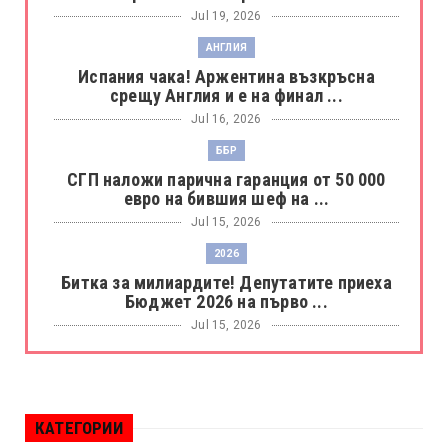
Jul 19, 2026
АНГЛИЯ
Испания чака! Аржентина възкръсна
срещу Англия и е на финал ...
Jul 16, 2026
ББР
СГП наложи парична гаранция от 50 000
евро на бившия шеф на ...
Jul 15, 2026
2026
Битка за милиардите! Депутатите приеха
Бюджет 2026 на първо ...
Jul 15, 2026
БОРАЦ
Левски разби Борац с 4:0 и продължава в
Шампионската лига
КАТЕГОРИИ
Jul 15, 2026