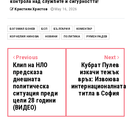
контрола над службите и сигурността!
Кристиян Христов
May 16, 2026
БОГОМИЛ БОНЕВ
БСП
БЪЛГАРИЯ
КОМЕНТАР
КОРНЕЛИЯ НИНОВА
НОВИНИ
ПОЛИТИКА
РУМЕН РАДЕВ
Previous
Next
Клип на НЛО
Кубрат Пулев
предсказа
изкачи тежък
днешната
връх: Извоюва
политическа
интернационалната
ситуация преди
титла в София
цели 28 години
(ВИДЕО)