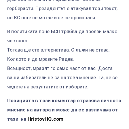
герберасти. Президентът е атакувал този текст,
но КС още се мотае и не се произнася.
В политиката поне БСП трябва да прояви малко
честност.
Тогава ще сте алтернатива. С лъжи не става.
Колкото и да мразите Радев.
Всъщност, мразят го само част от вас. Доста
ваши избиратели не са на това мнение. Та, не се
чудете на резултатите от изборите.
Позицията в този коментар отразява личното
мнение на автора и може да се различава от
тази на
HristovHQ.com