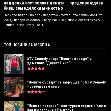
надценки изстрелват цените – предупреждава
бивш земеделски министър
Ниското вътрешно производство и тоталната зависимост от
чужди пазари са основните причини за непрекъснатия скок в
цените на храните у нас. Т...
ТОП НОВИНИ ЗА МЕСЕЦА
bTV Comedy спира "Новите съседи" и
удължава "Дивата Нина"
"Новите съседи" се завръщат по bTV Comedy
- разберете откога
"Нашата история" - нов турски сериал с Хазал
Кая ще започне в България