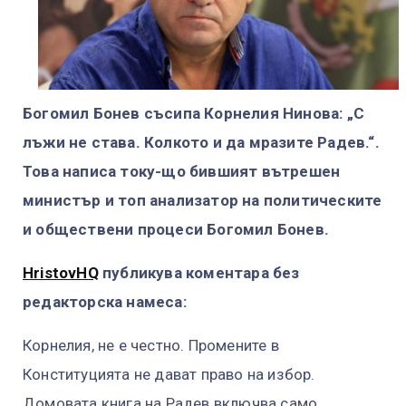
Б
огомил Бонев съсипа Корнелия Нинова: „С
лъжи не става. Колкото и да мразите Радев.“.
Това написа току-що бившият вътрешен
министър и топ анализатор на политическите
и обществени процеси Богомил Бонев.
HristovHQ
публикува коментара без
редакторска намеса:
Корнелия, не е честно. Промените в
Конституцията не дават право на избор.
Домовата книга на Радев включва само