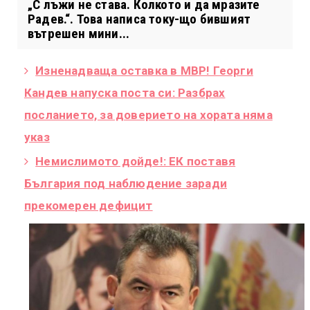
„С лъжи не става. Колкото и да мразите
Радев.“. Това написа току-що бившият
вътрешен мини...
Изненадваща оставка в МВР! Георги
Кандев напуска поста си: Разбрах
посланието, за доверието на хората няма
указ
Немислимото дойде!: ЕК поставя
България под наблюдение заради
прекомерен дефицит