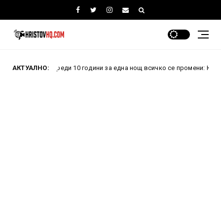
Преди 10 години за една нощ всичко се промени: Как проваленият
АКТУАЛНО: